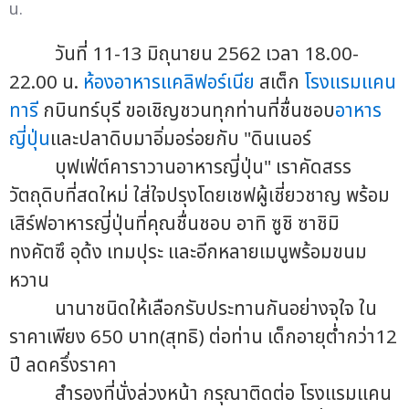
น.
วันที่ 11-13 มิถุนายน 2562 เวลา 18.00-
22.00 น.
ห้องอาหารแคลิฟอร์เนีย
สเต็ก
โรงแรมแคน
ทารี
กบินทร์บุรี ขอเชิญชวนทุกท่านที่ชื่นชอบ
อาหาร
ญี่ปุ่น
และปลาดิบมาอิ่มอร่อยกับ "ดินเนอร์
บุฟเฟ่ต์คาราวานอาหารญี่ปุ่น" เราคัดสรร
วัตถุดิบที่สดใหม่ ใส่ใจปรุงโดยเชฟผู้เชี่ยวชาญ พร้อม
เสิร์ฟอาหารญี่ปุ่นที่คุณชื่นชอบ อาทิ ซูชิ ซาชิมิ
ทงคัตซึ อุด้ง เทมปุระ และอีกหลายเมนูพร้อมขนม
หวาน
นานาชนิดให้เลือกรับประทานกันอย่างจุใจ ใน
ราคาเพียง 650 บาท(สุทธิ) ต่อท่าน เด็กอายุต่ำกว่า12
ปี ลดครึ่งราคา
สำรองที่นั่งล่วงหน้า กรุณาติดต่อ โรงแรมแคน