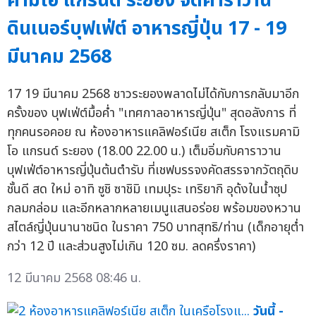
คามิโอ แกรนด์ ระยอง จัดคาราวาน
ดินเนอร์บุฟเฟ่ต์ อาหารญี่ปุ่น 17 - 19
มีนาคม 2568
17 19 มีนาคม 2568 ชาวระยองพลาดไม่ได้กับการกลับมาอีก
ครั้งของ บุฟเฟ่ต์มื้อค่ำ "เทศกาลอาหารญี่ปุ่น" สุดอลังการ ที่
ทุกคนรอคอย ณ ห้องอาหารแคลิฟอร์เนีย สเต็ก โรงแรมคามิ
โอ แกรนด์ ระยอง (18.00 22.00 น.) เต็มอิ่มกับคาราวาน
บุฟเฟ่ต์อาหารญี่ปุ่นต้นตำรับ ที่เชฟบรรจงคัดสรรจากวัตถุดิบ
ชั้นดี สด ใหม่ อาทิ ซูชิ ซาชิมิ เทมปุระ เทริยากิ อุด้งในน้ำซุป
กลมกล่อม และอีกหลากหลายเมนูแสนอร่อย พร้อมของหวาน
สไตล์ญี่ปุ่นนานาชนิด ในราคา 750 บาทสุทธิ/ท่าน (เด็กอายุต่ำ
กว่า 12 ปี และส่วนสูงไม่เกิน 120 ซม. ลดครึ่งราคา)
12 มีนาคม 2568 08:46 น.
วันนี้ -