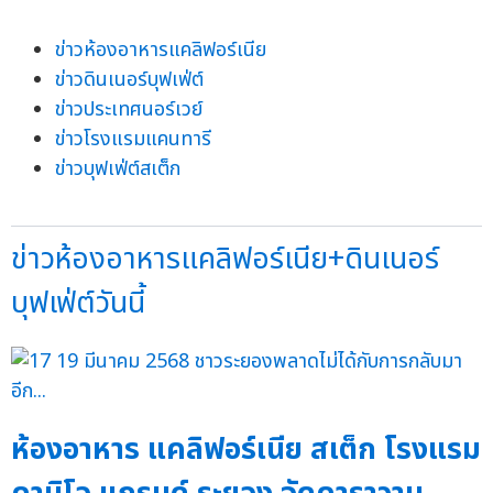
ข่าวห้องอาหารแคลิฟอร์เนีย
ข่าวดินเนอร์บุฟเฟ่ต์
ข่าวประเทศนอร์เวย์
ข่าวโรงแรมแคนทารี
ข่าวบุฟเฟ่ต์สเต็ก
ข่าวห้องอาหารแคลิฟอร์เนีย+ดินเนอร์
บุฟเฟ่ต์วันนี้
ห้องอาหาร แคลิฟอร์เนีย สเต็ก โรงแรม