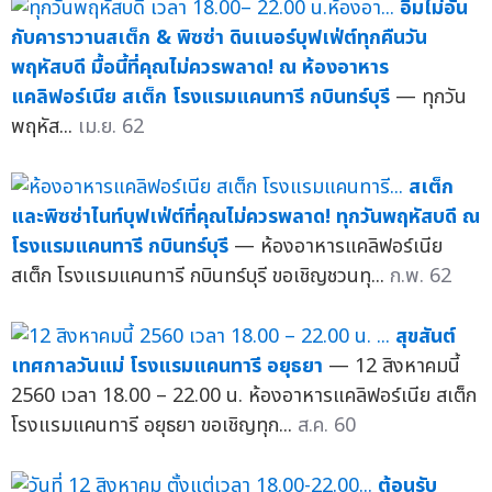
อิ่มไม่อั้น
กับคาราวานสเต็ก & พิซซ่า ดินเนอร์บุฟเฟ่ต์ทุกคืนวัน
พฤหัสบดี มื้อนี้ที่คุณไม่ควรพลาด! ณ ห้องอาหาร
แคลิฟอร์เนีย สเต็ก โรงแรมแคนทารี กบินทร์บุรี
— ทุกวัน
พฤหัส...
เม.ย. 62
สเต็ก
และพิซซ่าไนท์บุฟเฟ่ต์ที่คุณไม่ควรพลาด! ทุกวันพฤหัสบดี ณ
โรงแรมแคนทารี กบินทร์บุรี
— ห้องอาหารแคลิฟอร์เนีย
สเต็ก โรงแรมแคนทารี กบินทร์บุรี ขอเชิญชวนทุ...
ก.พ. 62
สุขสันต์
เทศกาลวันแม่ โรงแรมแคนทารี อยุธยา
— 12 สิงหาคมนี้
2560 เวลา 18.00 – 22.00 น. ห้องอาหารแคลิฟอร์เนีย สเต็ก
โรงแรมแคนทารี อยุธยา ขอเชิญทุก...
ส.ค. 60
ต้อนรับ