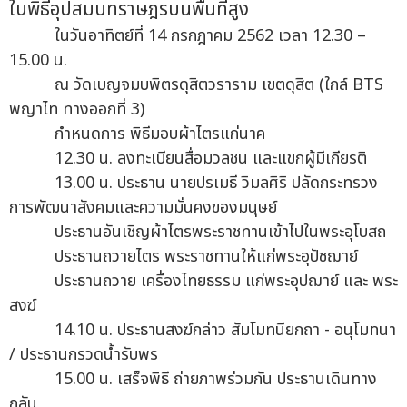
ในพิธีอุปสมบทราษฎรบนพื้นที่สูง
ในวันอาทิตย์ที่ 14 กรกฎาคม 2562 เวลา 12.30 –
15.00 น.
ณ วัดเบญจมบพิตรดุสิตวราราม เขตดุสิต (ใกล์ BTS
พญาไท ทางออกที่ 3)
กำหนดการ พิธีมอบผ้าไตรแก่นาค
12.30 น. ลงทะเบียนสื่อมวลชน และแขกผู้มีเกียรติ
13.00 น. ประธาน นายปรเมธี วิมลศิริ ปลัดกระทรวง
การพัฒนาสังคมและความมั่นคงของมนุษย์
ประธานอันเชิญผ้าไตรพระราชทานเข้าไปในพระอุโบสถ
ประธานถวายไตร พระราชทานให้แก่พระอุปัชฌาย์
ประธานถวาย เครื่องไทยธรรม แก่พระอุปฌาย์ และ พระ
สงฆ์
14.10 น. ประธานสงฆ์กล่าว สัมโมทนียกถา - อนุโมทนา
/ ประธานกรวดน้ำรับพร
15.00 น. เสร็จพิธี ถ่ายภาพร่วมกัน ประธานเดินทาง
กลับ