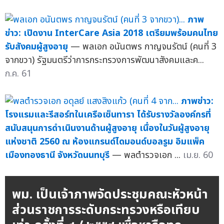
ภาพ
ข่าว: เปิดงาน InterCare Asia 2018 เตรียมพร้อมคนไทย
รับสังคมผู้สูงอายุ
— พลเอก อนันตพร กาญจนรัตน์ (คนที่ 3
จากขวา) รัฐมนตรีว่าการกระทรวงการพัฒนาสังคมและค...
ก.ค. 61
ภาพข่าว:
โรงแรมและรีสอร์ทในเครือเซ็นทารา ได้รับรางวัลองค์กรที่
สนับสนุนการดำเนินงานด้านผู้สูงอายุ เนื่องในวันผู้สูงอายุ
แห่งชาติ 2560 ณ ห้องแกรนด์ไดมอนด์บอลรูม อิมแพ็ค
เมืองทองธานี จังหวัดนนทบุรี
— พลตำรวจเอก ...
เม.ย. 60
พม. เป็นเจ้าภาพจัดประชุมคณะหัวหน้า
ส่วนราชการระดับกระทรวงหรือเทียบ