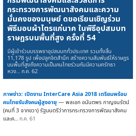
กรมพัฒนาสังคมและสวัสดิการ
กระทรวงการพัฒนาสังคมและความ
มั่นคงของมนุษย์ ดขอเรียนเชิญร่วม
พิธีมอบผ้าไตรแก่นาค ในพิธีอุปสมบท
ราษฎรบนพื้นที่สูง ครั้งที่ 54
มีผู้เข้าร่วมบรรพชาอุปสมบททั่วประเทศ รวมทั้งสิ้น
11,178 รูป เพื่อปลูกจิตสำนึก สร้างความสัมพันธ์ให้ราษฎร
บนพื้นที่สูงถึงความเป็นคนไทยร่วมกันมีความศรัทธา
หวง...
ก.ค. 62
ภาพข่าว: เปิดงาน InterCare Asia 2018 เตรียมพร้อม
คนไทยรับสังคมผู้สูงอายุ
— พลเอก อนันตพร กาญจนรัตน์
(คนที่ 3 จากขวา) รัฐมนตรีว่าการกระทรวงการพัฒนาสังคม
และค...
ก.ค. 61