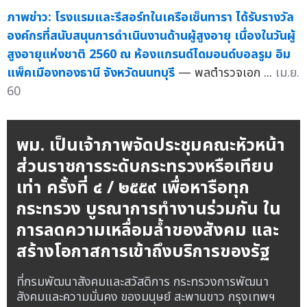
ภาพข่าว: โรงแรมและรีสอร์ทในเครือเซ็นทารา ได้รับรางวัล
องค์กรที่สนับสนุนการดำเนินงานด้านผู้สูงอายุ เนื่องในวันผู้
สูงอายุแห่งชาติ 2560 ณ ห้องแกรนด์ไดมอนด์บอลรูม อิม
แพ็คเมืองทองธานี จังหวัดนนทบุรี
— พลตำรวจเอก ...
เม.ย.
60
พม. เป็นเจ้าภาพจัดประชุมคณะหัวหน้า
ส่วนราชการระดับกระทรวงหรือเทียบ
เท่า ครั้งที่ ๔ / ๒๕๕๙ เพื่อหารือทุก
กระทรวง บูรณาการทำงานร่วมกัน ใน
การลดความเหลื่อมล้ำของสังคม และ
สร้างโอกาสการเข้าถึงบริการของรัฐ
ที่กรมพัฒนาสังคมและสวัสดิการ กระทรวงการพัฒนา
สังคมและความมั่นคง ของมนุษย์ สะพานขาว กรุงเทพฯ