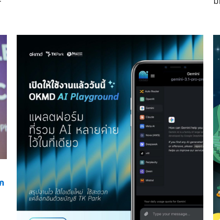
—
ม
รก