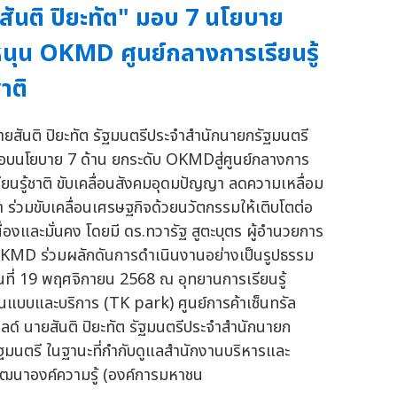
สันติ ปิยะทัต" มอบ 7 นโยบาย
นุน OKMD ศูนย์กลางการเรียนรู้
าติ
ายสันติ ปิยะทัต รัฐมนตรีประจำสำนักนายกรัฐมนตรี
อบนโยบาย 7 ด้าน ยกระดับ OKMDสู่ศูนย์กลางการ
รียนรู้ชาติ ขับเคลื่อนสังคมอุดมปัญญา ลดความเหลื่อม
้ำ ร่วมขับเคลื่อนเศรษฐกิจด้วยนวัตกรรมให้เติบโตต่อ
นื่องและมั่นคง โดยมี ดร.ทวารัฐ สูตะบุตร ผู้อำนวยการ
KMD ร่วมผลักดันการดำเนินงานอย่างเป็นรูปธรรม
ันที่ 19 พฤศจิกายน 2568 ณ อุทยานการเรียนรู้
้นแบบและบริการ (TK park) ศูนย์การค้าเซ็นทรัล
วิลด์ นายสันติ ปิยะทัต รัฐมนตรีประจำสำนักนายก
ัฐมนตรี ในฐานะที่กำกับดูแลสำนักงานบริหารและ
ัฒนาองค์ความรู้ (องค์การมหาชน