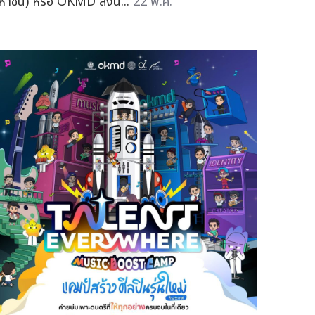
หาชน) หรือ OKMD ลงน...
22 พ.ค.