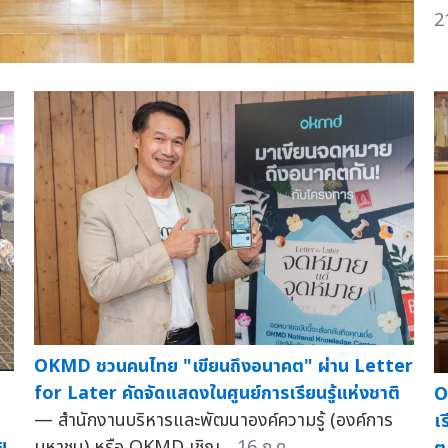
2
OKMD ชวนคนไทย "เขียนถึงอนาคต" ผ่าน Letter
for Later คัดจัดแสดงในศูนย์การเรียนรู้แห่งชาติ
O
— สำนักงานบริหารและพัฒนาองค์ความรู้ (องค์การ
เ
ย
มหาชน) หรือ OKMD เชิญ...
16 ก.ค.