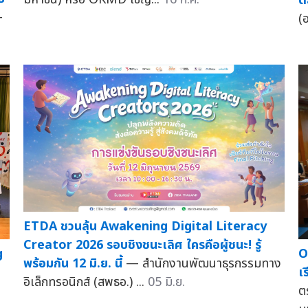
ต
—
(
ETDA ชวนลุ้น Awakening Digital Literacy
Creator 2026 รอบชิงชนะเลิศ ใครคือผู้ชนะ! รู้
g
O
พร้อมกัน 12 มิ.ย. นี้
— สำนักงานพัฒนาธุรกรรมทาง
เ
อิเล็กทรอนิกส์ (สพธอ.) ...
05 มิ.ย.
ต