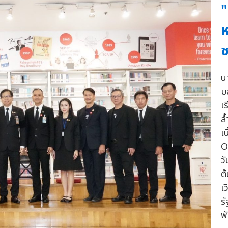
"
ห
ช
น
ม
เ
ล
เ
O
ว
ต
เ
ร
พ