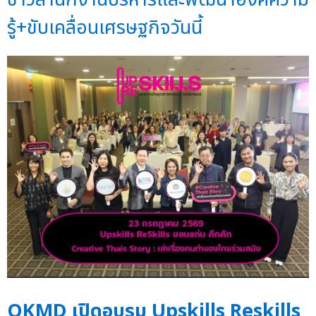
รู้+ขับเคลื่อนเศรษฐกิจวันนี้
OKMD เปิดอบรม Upskills Reskills