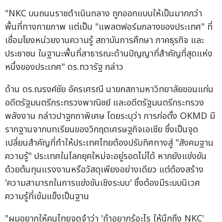
"NKC บนถนนราชดำเนินกลาง ถูกออกแบบให้เป็นมากกว่า
พื้นที่ทางกายภาพ แต่เป็น "แพลตฟอร์มกลางของประเทศ" ที่
เชื่อมโยงหน่วยงานความรู้ สถาบันการศึกษา ภาคธุรกิจ และ
ประชาชน ในฐานะพื้นที่สาธารณะด้านปัญญาที่สำคัญที่สุดแห่ง
หนึ่งของประเทศ" ดร.ทวารัฐ กล่าว
ด้าน ดร.ณรงค์ชัย อัครเศรณี นายกสภามหาวิทยาลัยขอนแก่น
อดีตรัฐมนตรีกระทรวงพาณิชย์ และอดีตรัฐมนตรีกระทรวง
พลังงาน กล่าวปาฐกถาพิเศษ โดยระบุว่า การก่อตั้ง OKMD มี
รากฐานจากบทเรียนของวิกฤตเศรษฐกิจเอเชีย ซึ่งเป็นจุด
เปลี่ยนสำคัญที่ทำให้ประเทศไทยต้องปรับทิศทางสู่ "สังคมฐาน
ความรู้" ประเทศในโลกยุคใหม่จะอยู่รอดไม่ได้ หากยังแข่งขัน
ด้วยต้นทุนแรงงานหรือวัสดุเพียงอย่างเดียว แต่ต้องสร้าง
'ความสามารถในการแข่งขันเชิงระบบ' ซึ่งต้องมีระบบนิเวศ
ความรู้ที่เข้มแข็งเป็นฐาน
"ผมอยากให้คนไทยจดจำว่า 'ถ้าอยากรู้อะไร ให้นึกถึง NKC'