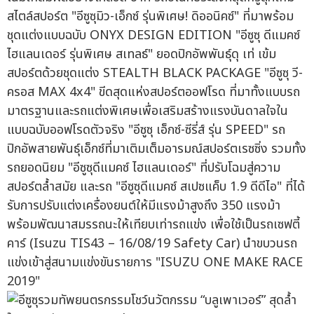
สไตล์สปอร์ต "อีซูซุมิว-เอ็กซ์ รุ่นพิเศษ! ดิออนิคซ์" ที่มาพร้อม
ชุดแต่งแบบฉบับ ONYX DESIGN EDITION "อีซูซุ ดีแมคซ์
ไฮแลนเดอร์ รุ่นพิเศษ สเทลธ์" ยอดปิกอัพพันธุ์ดุ เท่ เข้ม
สปอร์ตด้วยชุดแต่ง STEALTH BLACK PACKAGE "อีซูซุ วี-
ครอส MAX 4x4" ขีดสุดแห่งสปอร์ตออฟโรด ที่มาทั้งแบบรถ
มาตรฐานและรถแต่งพิเศษเพื่อเสริมสร้างแรงบันดาลใจใน
แบบฉบับออฟโรดตัวจริง "อีซูซุ เอ็กซ์-ซีรี่ส์ รุ่น SPEED" รถ
ปิกอัพสายพันธุ์เอ็กซ์ที่มาเติมเต็มอารมณ์สปอร์ตเรซซิ่ง รวมทั้ง
รถยอดนิยม "อีซูซุดีแมคซ์ ไฮแลนเดอร์" ที่ปรับโฉมสู่ความ
สปอร์ตล้ำสมัย และรถ "อีซูซุดีแมคซ์ สเปซแค็บ 1.9 ดีดีไอ" ที่ได้
รับการปรับแต่งเครื่องยนต์ให้มีแรงม้าสูงถึง 350 แรงม้า
พร้อมพัฒนาสมรรถนะให้เทียบเท่ารถแข่ง เพื่อใช้เป็นรถเซฟตี้
คาร์ (Isuzu TIS43 – 16/08/19 Safety Car) นำขบวนรถ
แข่งเข้าสู่สนามแข่งขันรายการ "ISUZU ONE MAKE RACE
2019"