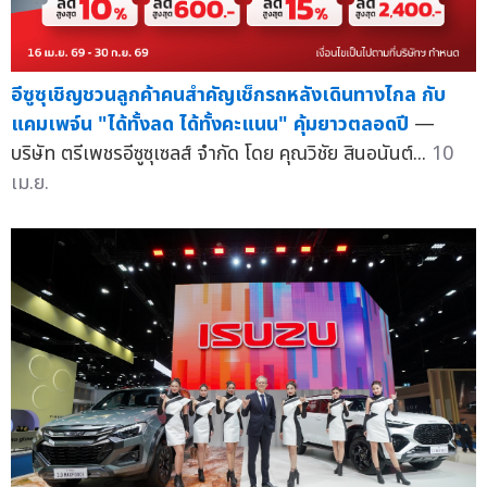
อีซูซุเชิญชวนลูกค้าคนสำคัญเช็กรถหลังเดินทางไกล กับ
แคมเพจ์น "ได้ทั้งลด ได้ทั้งคะแนน" คุ้มยาวตลอดปี
—
บริษัท ตรีเพชรอีซูซุเซลส์ จำกัด โดย คุณวิชัย สินอนันต์...
10
เม.ย.