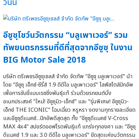
วันนี้
อีซูซุโชว์นวัตกรรม “บลูเพาเวอร์” รวม
ทัพยนตรกรรมที่ดีที่สุดจากอีซูซุ ในงาน
BIG Motor Sale 2018
บริษัท ตรีเพชรอีซูซุเซลส์ จำกัด จัดทัพ "อีซูซุ บลูเพาเวอร์" นำ
โดย "อีซูซุ เอ็กซ์-ซีรี่ส์ 1.9 ดีดีไอ บลูเพาเวอร์" ไลฟ์สไตล์ปิกอัพ
เพื่อการขับขี่แบบเรซซิ่งพันธุ์แท้ ร่วมด้วยรถยนต์นั่ง
อเนกประสงค์ "ใหม่! อีซูซุมิว-เอ็กซ์" และ "รุ่นพิเศษ! อีซูซุมิว-
เอ็กซ์ THE ICONIC" โฉบเฉี่ยว หรูหรา งดงามทุกรายละเอียด
และอีซูซุดีแมคซ์...ปิกอัพดีสุดสุด ทั้ง "อีซูซุดีแมคซ์ V-Cross
MAX 4x4" สปอร์ตออฟโรดพันธุ์แท้ แกร่งทุกองศา และ "อีซูซุ
ดีแมคซ์ 1.9 และ 3.0 ดีดีไอ บลูเพาเวอร์" ขีดสุดแห่งนวัตกรรม