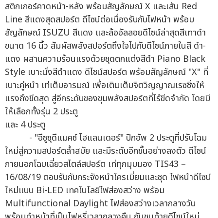
สติกเกอร์คาดหน้า-หลัง พร้อมสัญลักษณ์ X และเส้น Red
Line สีแดงสุดสปอร์ต ดีไซน์ต่อเนื่องรับกับไฟหน้า พร้อม
สัญลักษณ์ ISUZU สีแดง และล้ออัลลอยดีไซน์ล่าสุดสีเทาดำ
ขนาด 16 นิ้ว สัมผัสพลังสปอร์ตถึงใจไปกับดีไซน์ภายในสี ดำ-
แดง ผสานความร้อนแรงด้วยชุดตกแต่งสีดำ Piano Black
Style เบาะนั่งสีดำแดง ดีไซน์สปอร์ต พร้อมสัญลักษณ์ "X" ที่
เบาะคู่หน้า เท่เต็มอารมณ์ เพื่อเติมเต็มจิตวิญญาณเรซซิ่งให้
แรงถึงขีดสุด สู่อีกระดับของขุมพลังสปอร์ตที่ไร้ขีดจำกัด โดยมี
ให้เลือกทั้งรุ่น 2 ประตู
และ 4 ประตู
- "อีซูซุดีแมคซ์ ไฮแลนเดอร์" ปิกอัพ 2 ประตูที่ปรับโฉม
ใหม่สู่ความสปอร์ตล้ำสมัย และมีระดับอีกขั้นอย่างลงตัว ดีไซน์
ภายนอกโฉบเฉี่ยวสไตล์สปอร์ต เท่ทุกมุมมอง TIS43 –
16/08/19 ตอบรับกับกระจังหน้าโครเมี่ยมและชุด ไฟหน้าดีไซน์
ใหม่แบบ Bi-LED เทคโนโลยีไฟส่องสว่าง พร้อม
Multifunctional Daylight ไฟส่องสว่างเวลากลางวัน
พร้อมทำหน้าที่เป็นไฟหรี่เวลากลางคืน กันชนท้ายดีไซน์ใหม่