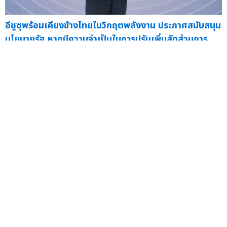
อีซูซุพร้อมเคียงข้างไทยในวิกฤตพลังงาน ประกาศสนับสนุน
นโยบายรัฐ หากมีความจำเป็นในการปรับเพิ่มสัดส่วนการ
ผสมน้ำมันไบโอดีเซล
— มร. ทาคาชิ ฮาตะ กรรมการผู้
จัดการ...
09 มี.ค.