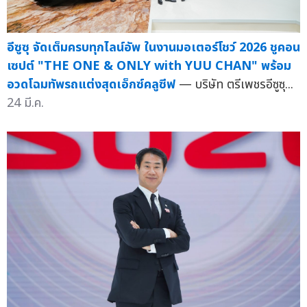
อีซูซุ จัดเต็มครบทุกไลน์อัพ ในงานมอเตอร์โชว์ 2026 ชูคอน
เซปต์ "THE ONE & ONLY with YUU CHAN" พร้อม
อวดโฉมทัพรถแต่งสุดเอ็กซ์คลูซีฟ
— บริษัท ตรีเพชรอีซูซุ...
24 มี.ค.