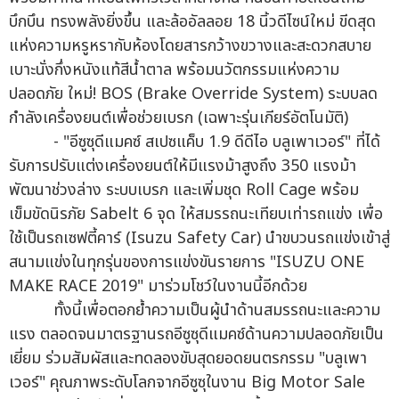
บึกบึน ทรงพลังยิ่งขึ้น และล้ออัลลอย 18 นิ้วดีไซน์ใหม่ ขีดสุด
แห่งความหรูหรากับห้องโดยสารกว้างขวางและสะดวกสบาย
เบาะนั่งกึ่งหนังแท้สีน้ำตาล พร้อมนวัตกรรมแห่งความ
ปลอดภัย ใหม่! BOS (Brake Override System) ระบบลด
กำลังเครื่องยนต์เพื่อช่วยเบรก (เฉพาะรุ่นเกียร์อัตโนมัติ)
- "อีซูซุดีแมคซ์ สเปซแค็บ 1.9 ดีดีไอ บลูเพาเวอร์" ที่ได้
รับการปรับแต่งเครื่องยนต์ให้มีแรงม้าสูงถึง 350 แรงม้า
พัฒนาช่วงล่าง ระบบเบรก และเพิ่มชุด Roll Cage พร้อม
เข็มขัดนิรภัย Sabelt 6 จุด ให้สมรรถนะเทียบเท่ารถแข่ง เพื่อ
ใช้เป็นรถเซฟตี้คาร์ (Isuzu Safety Car) นำขบวนรถแข่งเข้าสู่
สนามแข่งในทุกรุ่นของการแข่งขันรายการ "ISUZU ONE
MAKE RACE 2019" มาร่วมโชว์ในงานนี้อีกด้วย
ทั้งนี้เพื่อตอกย้ำความเป็นผู้นำด้านสมรรถนะและความ
แรง ตลอดจนมาตรฐานรถอีซูซุดีแมคซ์ด้านความปลอดภัยเป็น
เยี่ยม ร่วมสัมผัสและทดลองขับสุดยอดยนตรกรรม "บลูเพา
เวอร์" คุณภาพระดับโลกจากอีซูซุในงาน Big Motor Sale