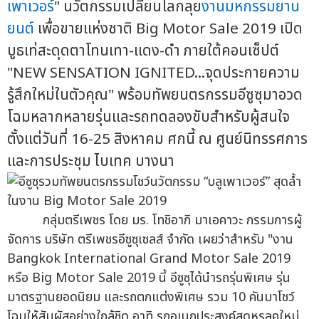
เพาเวอร์
" นวัตกรรมเปลี่ยนโลกลุย
งานมหกรรมยาน
ยนต์
เพื่อขายแห่งชาติ Big Motor Sale 2019 เปิด
บูธเท่สะดุดตาโทนเทา-แดง-ดำ ภายใต้คอนเซ็ปต์
"NEW SENSATION IGNITED...จุดประกายความ
รู้สึกใหม่ในตัวคุณ" พร้อมทัพยนตรกรรมอีซูซุมาอวด
โฉมหลากหลายรุ่นและรถทดลองขับสำหรับผู้สนใจ
ตั้งแต่วันที่ 16-25 สิงหาคม ศกนี้ ณ ศูนย์นิทรรศการ
และการประชุม ไบเทค บางนา
กลุ่มตรีเพชร โดย มร. โทชิอากิ มาเอคาวะ กรรมการผู้
จัดการ บริษัท ตรีเพชรอีซูซุเซลส์ จำกัด เผยว่าสำหรับ "งาน
Bangkok International Grand Motor Sale 2019
หรือ Big Motor Sale 2019 นี้ อีซูซุได้นำรถรุ่นพิเศษ รุ่น
มาตรฐานยอดนิยม และรถตกแต่งพิเศษ รวม 10 คันมาโชว์
โฉมให้สัมผัสอย่างใกล้ชิด อาทิ รถอเนกประสงค์สุดหรูลุคใหม่