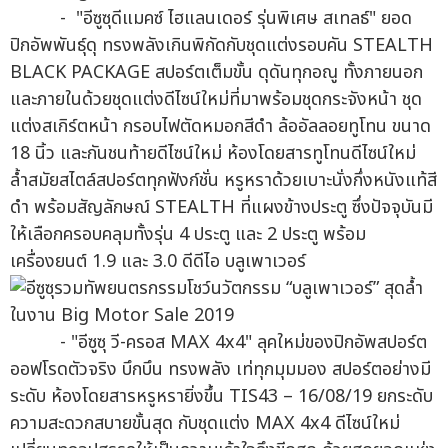
- "อีซูซุดีแมคซ์ ไฮแลนเดอร์ รุ่นพิเศษ สเทลธ์" ยอด
ปิกอัพพันธุ์ดุ ทรงพลังเกินพิกัดกับชุดแต่งรอบคัน STEALTH
BLACK PACKAGE สปอร์ตเต็มขั้น ดุดันทุกอณู ทั้งภายนอก
และภายในด้วยชุดแต่งดีไซน์ใหม่ที่มาพร้อมชุดกระจังหน้า ชุด
แต่งสเกิร์ตหน้า กรอบไฟตัดหมอกสีดำ ล้ออัลลอยทูโทน ขนาด
18 นิ้ว และกันชนท้ายดีไซน์ใหม่ ห้องโดยสารทูโทนดีไซน์ใหม่
ล้ำสมัยสไตล์สปอร์ตทุกฟังก์ชั่น หรูหราด้วยเบาะนั่งกึ่งหนังแท้สี
ดำ พร้อมสัญลักษณ์ STEALTH ที่แผงข้างประตู ซึ่งปัจจุบันมี
ให้เลือกครอบคลุมทั้งรุ่น 4 ประตู และ 2 ประตู พร้อม
เครื่องยนต์ 1.9 และ 3.0 ดีดีไอ บลูเพาเวอร์
- "อีซูซุ วี-ครอส MAX 4x4" ลุคใหม่ของปิกอัพสปอร์ต
ออฟโรดตัวจริง บึกบึน ทรงพลัง เท่ทุกมุมมอง สปอร์ตอย่างมี
ระดับ ห้องโดยสารหรูหรายิ่งขึ้น TIS43 – 16/08/19 ยกระดับ
ความสะดวกสบายขั้นสุด กับชุดแต่ง MAX 4x4 ดีไซน์ใหม่