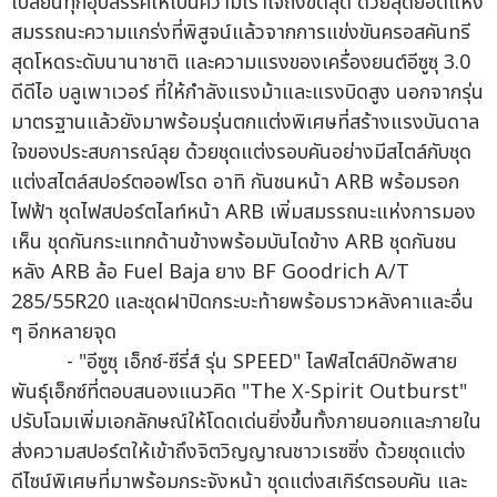
เปลี่ยนทุกอุปสรรคให้เป็นความเร้าใจถึงขีดสุด ด้วยสุดยอดแห่ง
สมรรถนะความแกร่งที่พิสูจน์แล้วจากการแข่งขันครอสคันทรี
สุดโหดระดับนานาชาติ และความแรงของเครื่องยนต์อีซูซุ 3.0
ดีดีไอ บลูเพาเวอร์ ที่ให้กำลังแรงม้าและแรงบิดสูง นอกจากรุ่น
มาตรฐานแล้วยังมาพร้อมรุ่นตกแต่งพิเศษที่สร้างแรงบันดาล
ใจของประสบการณ์ลุย ด้วยชุดแต่งรอบคันอย่างมีสไตล์กับชุด
แต่งสไตล์สปอร์ตออฟโรด อาทิ กันชนหน้า ARB พร้อมรอก
ไฟฟ้า ชุดไฟสปอร์ตไลท์หน้า ARB เพิ่มสมรรถนะแห่งการมอง
เห็น ชุดกันกระแทกด้านข้างพร้อมบันไดข้าง ARB ชุดกันชน
หลัง ARB ล้อ Fuel Baja ยาง BF Goodrich A/T
285/55R20 และชุดฝาปิดกระบะท้ายพร้อมราวหลังคาและอื่น
ๆ อีกหลายจุด
- "อีซูซุ เอ็กซ์-ซีรี่ส์ รุ่น SPEED" ไลฟ์สไตล์ปิกอัพสาย
พันธุ์เอ็กซ์ที่ตอบสนองแนวคิด "The X-Spirit Outburst"
ปรับโฉมเพิ่มเอกลักษณ์ให้โดดเด่นยิ่งขึ้นทั้งภายนอกและภายใน
ส่งความสปอร์ตให้เข้าถึงจิตวิญญาณชาวเรซซิ่ง ด้วยชุดแต่ง
ดีไซน์พิเศษที่มาพร้อมกระจังหน้า ชุดแต่งสเกิร์ตรอบคัน และ