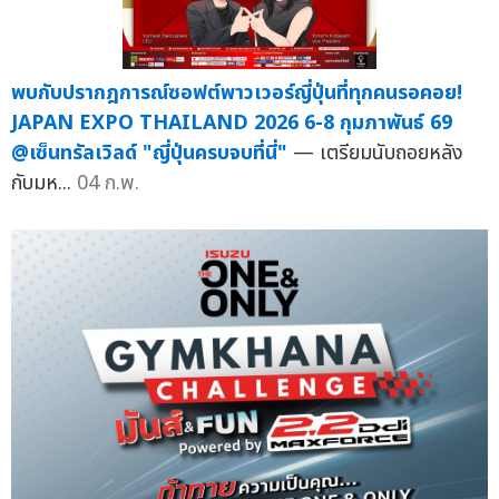
พบกับปรากฎการณ์ซอฟต์พาวเวอร์ญี่ปุ่นที่ทุกคนรอคอย!
JAPAN EXPO THAILAND 2026 6-8 กุมภาพันธ์ 69
@เซ็นทรัลเวิลด์ "ญี่ปุ่นครบจบที่นี่"
— เตรียมนับถอยหลัง
กับมห...
04 ก.พ.