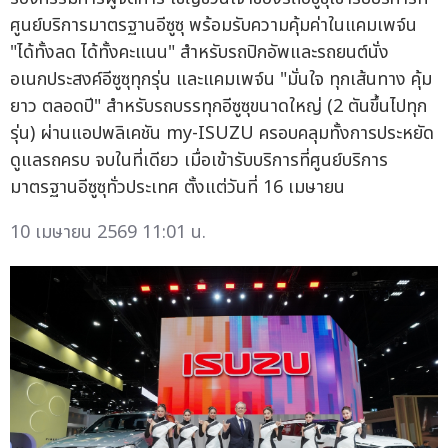
ศูนย์บริการมาตรฐานอีซูซุ พร้อมรับความคุ้มค่าในแคมเพจ์น
"ได้ทั้งลด ได้ทั้งคะแนน" สำหรับรถปิกอัพและรถยนต์นั่ง
อเนกประสงค์อีซูซุทุกรุ่น และแคมเพจ์น "มั่นใจ ทุกเส้นทาง คุ้ม
ยาว ตลอดปี" สำหรับรถบรรทุกอีซูซุขนาดใหญ่ (2 ตันขึ้นไปทุก
รุ่น) ผ่านแอปพลิเคชัน my-ISUZU ครอบคลุมทั้งการประหยัด
ดูแลรถครบ จบในที่เดียว เมื่อเข้ารับบริการที่ศูนย์บริการ
มาตรฐานอีซูซุทั่วประเทศ ตั้งแต่วันที่ 16 เมษายน
10 เมษายน 2569 11:01 น.