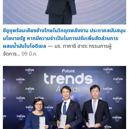
อีซูซุพร้อมเคียงข้างไทยในวิกฤตพลังงาน ประกาศสนับสนุน
นโยบายรัฐ หากมีความจำเป็นในการปรับเพิ่มสัดส่วนการ
ผสมน้ำมันไบโอดีเซล
— มร. ทาคาชิ ฮาตะ กรรมการผู้
จัดการ...
09 มี.ค.