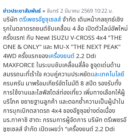
ข่าวประชาสัมพันธ์
»
จันทร์ 2 มีนาคม 2569 10:22 น.
บริษัท
ตรีเพชรอีซูซุเซลส์
จำกัด เดินหน้ากลยุทธ์เชิง
รุกในตลาดรถยนต์ขับเคลื่อน 4 ล้อ เปิดตัวไลน์อัพใหม่
ครั้งแรก! กับ New! ISUZU V-CROSS 4x4 "THE
ONE & ONLY" และ MU-X "THE NEXT PEAK"
4WD ครั้งแรกของ
เครื่องยนต์
2.2 Ddi
MAXFORCE ในระบบขับเคลื่อนสี่ล้อ ชูจุดเด่นด้าน
สมรรถนะที่เร้าใจ ควบคู่ความประหยัด
และเทคโนโลยี
ครบครัน มาพร้อมเกียร์อัตโนมัติ 8 สปีด รองรับทั้ง
การใช้งานและไลฟ์สไตล์ท่องเที่ยว เพิ่มทางเลือกให้ผู้
บริโภค ขยายฐานลูกค้า และตอกย้ำความเป็นผู้นำใน
การบุกเบิกตลาดรถ 4x4 ของอีซูซุอย่างต่อเนื่อง
มร.ทาคาชิ ฮาตะ กรรมการผู้จัดการ บริษัท ตรีเพชรอี
ซูซุเซลส์ จำกัด เปิดเผยว่า "เครื่องยนต์ 2.2 Ddi