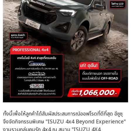
ทั้งนี้เพื่อให้ลูกค้าได้สัมผัสประสบการณ์ออฟโรดที่ดีที่สุด อีซูซุ
จึงจัดกิจกรรมพิเศษ "ISUZU 4x4 Beyond Experience"
งานรวมกลุ่มคนรัก 4x4 ณ สนาม "ISUZU 4X4