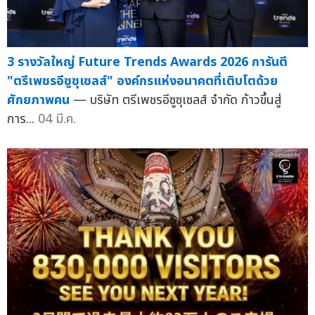
3 รางวัลใหญ่ Future Trends Awards 2026 การันตี
"ตรีเพชรอีซูซุเซลส์" องค์กรแห่งอนาคตที่เติบโตด้วย
ศักยภาพคน
— บริษัท ตรีเพชรอีซูซุเซลส์ จำกัด ก้าวขึ้นสู่
การ...
04 มี.ค.