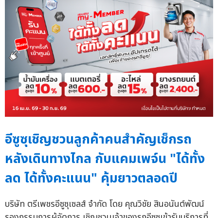
อีซูซุเชิญชวนลูกค้าคนสำคัญเช็กรถ
หลังเดินทางไกล กับแคมเพจ์น "ได้ทั้ง
ลด ได้ทั้งคะแนน" คุ้มยาวตลอดปี
บริษัท ตรีเพชรอีซูซุเซลส์ จำกัด โดย คุณวิชัย สินอนันต์พัฒน์
รองกรรมการผู้จัดการ เชิญชวนเจ้าของรถอีซูซุเข้ารับบริการที่