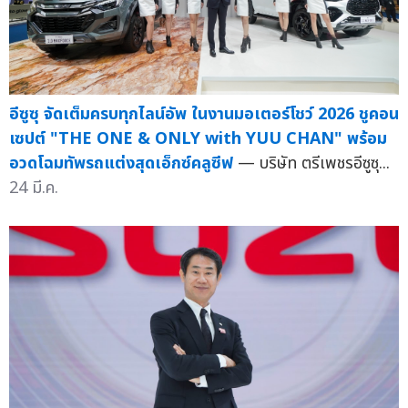
อีซูซุ จัดเต็มครบทุกไลน์อัพ ในงานมอเตอร์โชว์ 2026 ชูคอน
เซปต์ "THE ONE & ONLY with YUU CHAN" พร้อม
อวดโฉมทัพรถแต่งสุดเอ็กซ์คลูซีฟ
— บริษัท ตรีเพชรอีซูซุ...
24 มี.ค.