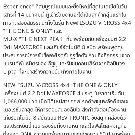
Experience" ที่สมบูรณ์แบบและยิ่งใหญ่ที่สุดในเอเชียในวัน
เสาร์ที่ 14 มีนาคมนี้ ผู้เข้าร่วมงานจะได้เป็นลูกค้ากลุ่มแรกใน
การทดสอบสมรรถนะทั้งในรุ่น New! ISUZU V-CROSS 4x4
"THE ONE & ONLY" และ
MU-X "THE NEXT PEAK" ที่มาพร้อมกับเครื่องยนต์ 2.2
Ddi MAXFORCE และเกียร์อัตโนมัติ 8 สปีด พร้อมพูดคุย
ประสบการณ์การขับขี่ออฟโรดกับกูรูชื่อดัง รวมถึงกิจกรรมจาก
แบรนด์พันธมิตรของ อีซูซุ และรับชมคอนเสิร์ตจากศิลปินวง
Lipta ที่จะมาสร้างความบันเทิงภายในงาน
NEW! ISUZU V-CROSS 4x4 "THE ONE & ONLY"
เครื่องยนต์ 2.2 Ddi MAXFORCE 4 ประตู ในราคาเริ่มต้น
1,066,000 บาท เปิดมิติใหม่สายออฟโรดด้วยขุมพลังดีเซลเจ
เนอเรชันล่าสุด ให้การตอบสนองฉับไว ส่งกำลังต่อเนื่องผ่าน
เกียร์อัตโนมัติ 8 สปีดแบบ REV TRONIC ขับสนุก คล่องตัว
และประหยัดน้ำมัน รองรับทั้งงานหนักและไลฟ์สไตล์ผจญภัย
ต่อยอด DNA ความแกร่งทนทานของอีซูซุกว่า 50 ปี มาพร้อม