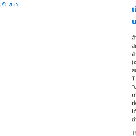
เ
น
ส
ส
ส
(
ส
T
"
เ
ท
ไ
ต่
1