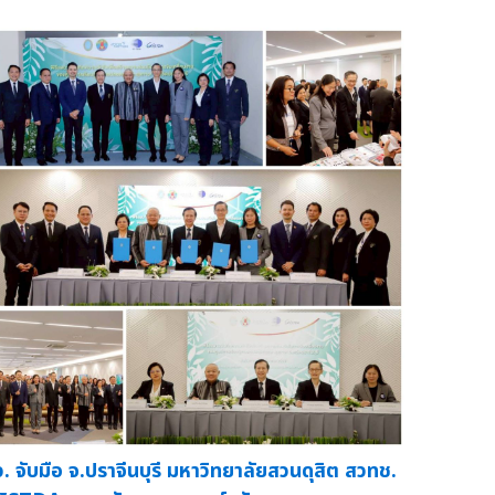
ว. จับมือ จ.ปราจีนบุรี มหาวิทยาลัยสวนดุสิต สวทช.