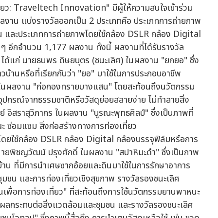
ยว: Traveltech Innovation" มีผู้ให้ความสนใจเข้าร่วม
 ผลงาน แบ่งรางวัลออกเป็น 2 ประเภทคือ ประเภทการถ่ายภาพ
น และประเภทการถ่ายภาพโดยใช้กล้อง DSLR กล้อง Digital
 ๆ อีกจำนวน 1,177 ผลงาน ทั้งนี้ ผลงานที่ได้รับรางวัล
ได้แก่ นายธนพร ดิษยบุตร (ชนะเลิศ) ในผลงาน "ยกยอ" ซึ่ง
วบ้านหรือที่เรียกกันว่า "ยอ" มาใช้ในการประกอบอาชีพ
ัญ ในผลงาน "ก่อกองทรายบางแสน" โดยสะท้อนถึงนวัตกรรม
อุปกรณ์จากธรรมชาติหรือวัสดุย่อยสลายง่าย ไม่ทำลายสิ่ง
อิสราสุวิภากร ในผลงาน "บูรณะพุทธศิลป์" ซึ่งเป็นภาพที่
 ซ่อมแซม สิ่งก่อสร้างทางการท่องเที่ยว
ช้กล้อง DSLR กล้อง Digital กล้องบรรจุฟิล์มหรือการ
 นายพิชญวัฒน์ ปรุงศักดิ์ ในผลงาน "สปาหิมะดำ" ซึ่งเป็นภาพ
บ้าน ที่มีการนำเศษซากอ้อยและดินมาใช้ในการรักษาอาการ
วชุมชน และการท่องเที่ยวเชิงสุขภาพ รางวัลรองชนะเลิศ
เพื่อการท่องเที่ยว" ที่สะท้อนถึงการใช้นวัตกรรมยานพาหนะ
ิดผลกระทบต่อสิ่งแวดล้อมและชุมชน และรางวัลรองชนะเลิศ