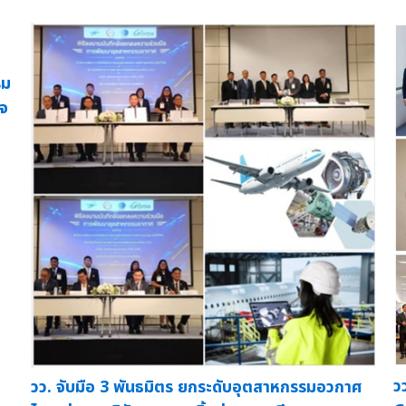
รม
ิจ
ว
วว. จับมือ 3 พันธมิตร ยกระดับอุตสาหกรรมอวกาศ