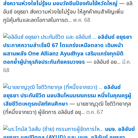
ส่งความห่วงใยไม่รู้จบ มอบวัคซีนป้องกันไข้หวัดใหญ่
— อลิ
อันซ์ อยุธยา ส่งความห่วงใยไม่รู้จบ ให้ลูกค้าคนสำคัญเพิ่ม
ภูมิคุ้มกันและลดโอกาสในการต...
พ.ค. 68
อลิอันซ์ อยุธยา
ประกาศความสำเร็จปี 67 โตแกร่งเหนือตลาด เดินหน้า
ผสานพลัง One Allianz Ayudhya เสริมแกร่งทุกมิติ
ตอกย้ำผู้นำธุรกิจประกันภัยครบวงจร
— อลิอันซ์ อย...
มี.ค.
68
อลิอันซ์
อยุธยา ประกันชีวิต มอบสินไหมมรณกรรม หนึ่งในคุณครูผู้
เสียชีวิตเหตุรถบัสทัศนศึกษา
— นายชาญวุฒิ โชติวิทยากุล
(ที่หนึ่งจากขวา) ผู้จัดการ อลิอันซ์ อยุ...
ต.ค. 67
บมจ. อลิอันซ์
อยุธยา แคปปิตอล (AYUD) และ บมจ. อลิอันซ์ อยุธยา