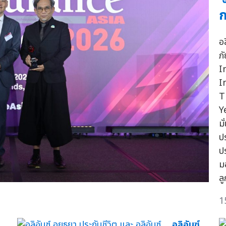
ก
อ
ภ
I
I
T
Y
มั
ป
ป
ม
ล
1
อลิอันซ์