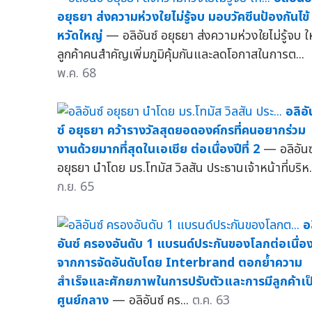
อยุธยา ส่งความห่วงใยไม่รู้จบ มอบวัคซีนป้องกันไข้
หวัดใหญ่
— อลิอันซ์ อยุธยา ส่งความห่วงใยไม่รู้จบ ให
ลูกค้าคนสำคัญเพิ่มภูมิคุ้มกันและลดโอกาสในการต...
พ.ค. 68
อลิอั
ซ์ อยุธยา คว้ารางวัลสุดยอดองค์กรที่คนอยากร่วม
งานด้วยมากที่สุดในเอเชีย ต่อเนื่องปีที่ 2
— อลิอันซ
อยุธยา นำโดย มร.โทมัส วิลสัน ประธานเจ้าหน้าที่บริห.
ก.ย. 65
อ
อันซ์ ครองอันดับ 1 แบรนด์ประกันของโลกต่อเนื่อ
จากการจัดอันดับโดย Interbrand ตอกย้ำความ
สำเร็จและศักยภาพในการปรับตัวและการมีลูกค้าเป
ศูนย์กลาง
— อลิอันซ์ คร...
ต.ค. 63