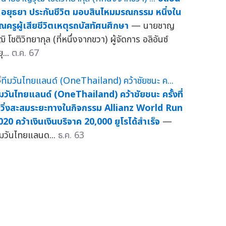
์ อยุธยา ประกันชีวิต มอบสินไหมมรณกรรม หนึ่งใน
ุณครูผู้เสียชีวิตเหตุรถบัสทัศนศึกษา
— นายชาญ
ฒิ โชติวิทยากุล (ที่หนึ่งจากขวา) ผู้จัดการ อลิอันซ์
ุ...
ต.ค. 67
ีมวันไทยแลนด์ (OneThailand) คว้าชัยชนะ ครั้งที่
 วิ่งสะสมระยะทางในกิจกรรม Allianz World Run
020 คว้าเงินเงินบริจาค 20,000 ยูโรได้สำเร็จ
—
ีมวันไทยแลนด...
ธ.ค. 63