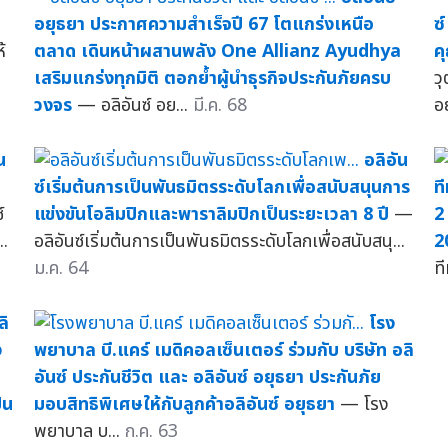
อยุธยา ประกาศความสำเร็จปี 67 โตแกร่งเหนือ
ซ
้
ตลาด เดินหน้าผสานพลัง One Allianz Ayudhya
ค
เสริมแกร่งทุกมิติ ตอกย้ำผู้นำธุรกิจประกันภัยครบ
วุ
วงจร
— อลิอันซ์ อย...
มี.ค. 68
อย
น
อลิอัน
ซ์เริ่มต้นการเป็นพันธมิตรระดับโลกเพื่อสนับสนุนการ
ท
์
แข่งขันโอลิมปิกและพาราลิมปิกเป็นระยะเวลา 8 ปี
—
2
..
อลิอันซ์เริ่มต้นการเป็นพันธมิตรระดับโลกเพื่อสนับสนุ...
2
ม.ค. 64
ท
ลิ
โรง
ง
พยาบาล บี.แคร์ เมดิคอลเซ็นเตอร์ ร่วมกับ บริษัท อลิ
อันซ์ ประกันชีวิต และ อลิอันซ์ อยุธยา ประกันภัย
็น
มอบสิทธิพิเศษให้กับลูกค้าอลิอันซ์ อยุธยา
— โรง
พยาบาล บ...
ก.ค. 63