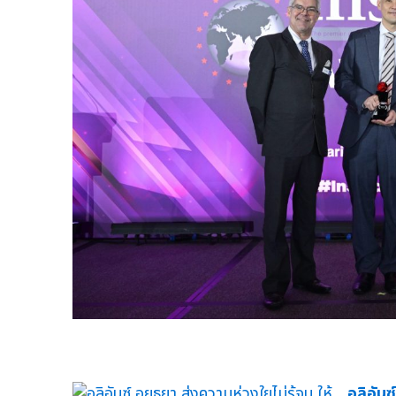
อลิอันซ์