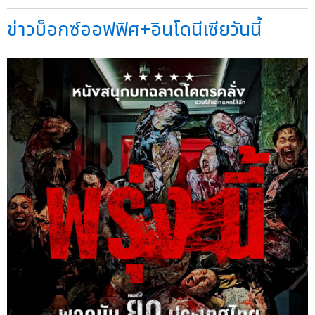
ข่าวบ็อกซ์ออฟฟิศ+อินโดนีเซียวันนี้