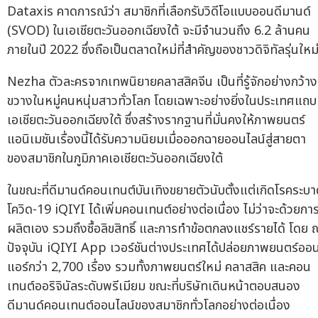
Dataxis คาดการณ์ว่า สมาชิกที่เลือกรับวิดีโอแบบออนดีมานด์
(SVOD) ในเอเชียตะวันออกเฉียงใต้ จะมีจำนวนถึง 6.2 ล้านคน
ภายในปี 2022 ซึ่งถือเป็นตลาดใหม่ที่สำคัญของชาวดิจิทัลรุ่นใหม
Nezha ตัวละครจากเทพนิยายคลาสสิคจีน เป็นที่รู้จักอย่างกว้าง
ขวางในหมู่คนหนุ่มสาวทั่วโลก โดยเฉพาะอย่างยิ่งในประเทศแถบ
เอเชียตะวันออกเฉียงใต้ ซึ่งสร้างรากฐานที่มั่นคงให้ภาพยนตร์
แอนิเมชันเรื่องนี้ได้รับความนิยมเมื่อออกฉายออนไลน์สู่สายตา
ของสมาชิกในภูมิภาคเอเชียตะวันออกเฉียงใต้
ในขณะที่ดีมานด์คอนเทนต์บันเทิงขยายตัวนับตั้งแต่เกิดโรคระบ
โควิด-19 iQIYI ได้เพิ่มคอนเทนต์อย่างต่อเนื่อง ไม่ว่าจะด้วยกา
ผลิตเอง รวมถึงซื้อลิขสิทธิ์ และการทำข้อตกลงแชร์รายได้ โดย 
ปัจจุบัน iQIYI App เวอร์ชันต่างประเทศได้ปล่อยภาพยนตร์ออ
แอร์กว่า 2,700 เรื่อง รวมทั้งภาพยนตร์ใหม่ คลาสสิค และคอน
เทนต์ออริจินัลระดับพรีเมียม ขณะที่บริษัทเดินหน้าตอบสนอง
ดีมานด์คอนเทนต์ออนไลน์ของสมาชิกทั่วโลกอย่างต่อเนื่อง