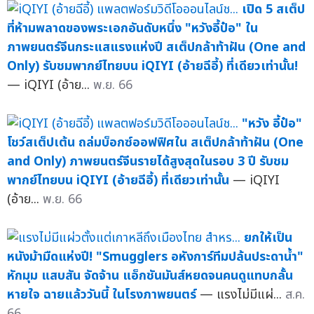
เปิด 5 สเต็ป
ที่ห้ามพลาดของพระเอกอันดับหนึ่ง "หวังอี้ป๋อ" ใน
ภาพยนตร์จีนกระแสแรงแห่งปี สเต็ปกล้าท้าฝัน (One and
Only) รับชมพากย์ไทยบน iQIYI (อ้ายฉีอี้) ที่เดียวเท่านั้น!
— iQIYI (อ้าย...
พ.ย. 66
"หวัง อี้ป๋อ"
โชว์สเต็ปเต้น ถล่มบ็อกซ์ออฟฟิศใน สเต็ปกล้าท้าฝัน (One
and Only) ภาพยนตร์จีนรายได้สูงสุดในรอบ 3 ปี รับชม
พากย์ไทยบน iQIYI (อ้ายฉีอี้) ที่เดียวเท่านั้น
— iQIYI
(อ้าย...
พ.ย. 66
ยกให้เป็น
หนังม้ามืดแห่งปี! "Smugglers อหังการ์ทีมปล้นประดาน้ำ"
หักมุม แสบสัน จัดจ้าน แอ็กชันมันส์หยดจนคนดูแทบกลั้น
หายใจ ฉายแล้ววันนี้ ในโรงภาพยนตร์
— แรงไม่มีแผ่...
ส.ค.
66