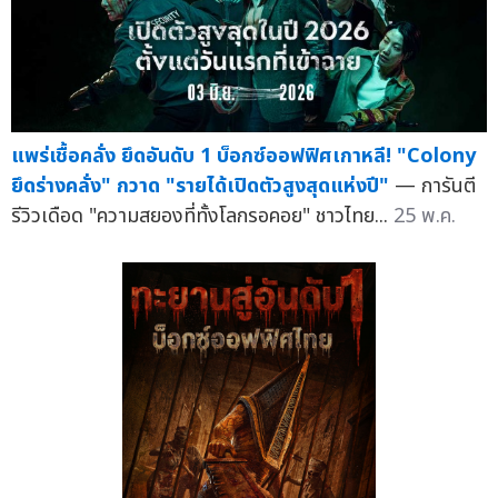
แพร่เชื้อคลั่ง ยึดอันดับ 1 บ็อกซ์ออฟฟิศเกาหลี! "Colony
ยึดร่างคลั่ง" กวาด "รายได้เปิดตัวสูงสุดแห่งปี"
— การันตี
รีวิวเดือด "ความสยองที่ทั้งโลกรอคอย" ชาวไทย...
25 พ.ค.