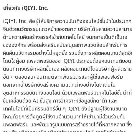
เกี่ยวกับ iQIYI, Inc.
iQIYI, Inc. คือผู้ให้บริการความบันเทิงออนไลน์ชั้นนำในประเทศ
จีนด้วยนวัตกรรมแถวหน้าของตลาด บริษัทได้ผสานความสามา
ด้านความคิดสร้างสรรค์เข้ากับเทคโนโลยี จนกลายเป็นดีเอ็นเอ
ขององค์กร พร้อมส่งเสริมสนับสนุนสภาพแวดล้อมสำหรับการ
คิดค้นนวัตกรรมอย่างไม่หยุดยั้ง รวมถึงการผลิตคอนเทนต์สุดฮิ
โดนใจผู้ชม แพลตฟอร์มของ iQIYI ประกอบด้วยคอนเทนต์ยอด
นิยมที่ทางบริษัทผลิตขึ้นเอง คลังคอนเทนต์โดยบริษัทผู้ผลิตราย
อื่น ๆ ตลอดจนคอนเทนต์จากพันธมิตรและผู้ใช้แพลตฟอร์ม
นอกจากนี้ บริษัทยังสร้างความแตกต่างอย่างโดดเด่นใน
อุตสาหกรรมบันเทิงออนไลน์ ด้วยแพลตฟอร์มเทคโนโลยีชั้นนำที่
ขับเคลื่อนด้วย AI ขั้นสูง การวิเคราะห์ข้อมูลบิ๊กดาต้า และ
เทคโนโลยีที่เป็นกรรมสิทธิ์อื่น ๆ iQIYI ยังมีฐานผู้ใช้งานขนาด
ใหญ่ด้วยการดึงดูดผู้ใช้งานจำนวนมากให้เข้ามามีส่วนร่วมกับ
แพลตฟอร์ม และพัฒนารูปแบบการสร้างรายได้ที่หลากหลาย ซึ่ง