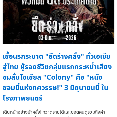
เชื้อนรกระบาด "ยึดร่างคลั่ง" ทั่วเอเชีย
สู่ไทย ผู้รอดชีวิตกลุ่มแรกกระหน่ำเสียง
ชมลั่นโซเชียล "Colony" คือ "หนัง
ซอมบี้แห่งทศวรรษ!" 3 มิถุนายนนี้ ใน
โรงภาพยนตร์
เดินหน้าอย่างบ้าคลั่ง! กวาดรายได้และยอดคนดูรวมถึงคำ