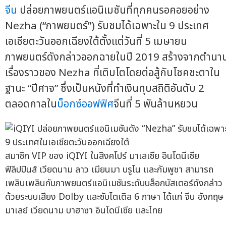
จีน
ปล่อยภาพยนตร์แอนิเมชันที่ทุกคนรอคอยอย่าง
Nezha (“ภาพยนตร์”) รับชมได้เฉพาะใน 9 ประเทศ
เอเชียตะวันออกเฉียงใต้ตั้งแต่วันที่ 5 เมษายน
ภาพยนตร์ดังกล่าวออกฉายในปี 2019 สร้างจากตำนา
เรื่องราวของ Nezha ที่เติบโตโดยต่อสู้กับโชคชะตาใน
ฐานะ “ปีศาจ” ซึ่งเป็นหนังที่ทำเงินทุบสถิติอันดับ 2
ตลอดกาลใน
บ็อกซ์ออฟฟิศ
จีนที่ 5 พันล้านหยวน
สมาชิก VIP ของ iQIYI ในสิงคโปร์ มาเลเซีย อินโดนีเซีย
ฟิลิปปินส์ เวียดนาม ลาว เมียนมา บรูไน และกัมพูชา สามารถ
เพลินเพลินกับภาพยนตร์แอนิเมชันระดับบล็อกบัสเตอร์ดังกล่าว
ด้วยระบบเสียง Dolby และซับไตเติล 6 ภาษา ได้แก่ จีน อังกฤษ
มาเลย์ เวียดนาม บาฮาซา อินโดนีเซีย และไทย