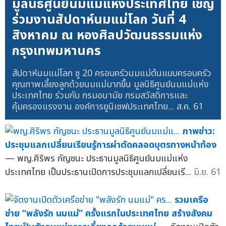
มูลนิธิศูนย์นมแม่แห่งประเทศไทย เชิญ
ร่วมงานสัปดาห์นมแม่โลก วันที่ 4
สิงหาคม ณ หองศิลปวัฒนธรรมแห่ง
กรุงเทพมหานคร
สัปดาห์นมแม่โลก ชู 20 ครอบครัวนมแม่ต้นแบบครอบครัว
คุณภาพเลี้ยงลูกด้วยนมแม่มากขึ้น มูลนิธิศูนย์นมแม่แห่ง
ประเทศไทย ร่วมกับ กรมอนามัย กรมสวัสดิการและ
คุ้มครองแรงงาน องค์การยูนิเซฟประเทศไทย...
ส.ค. 61
ภาพข่าว:
ประชุมแลกเปลี่ยนเรียนรู้การผ่าตัดคลอดบุตรทางหน้าท้อง
— พญ.ศิริพร กัญชนะ ประธานมูลนิธิศูนย์นมแม่แห่ง
ประเทศไทย เป็นประธานเปิดการประชุมแลกเปลี่ยนเรี...
มิ.ย. 61
รวมเครือ
ข่าย “พลังรัก นมแม่” ครั้งแรกในประเทศไทย สร้างสังคม