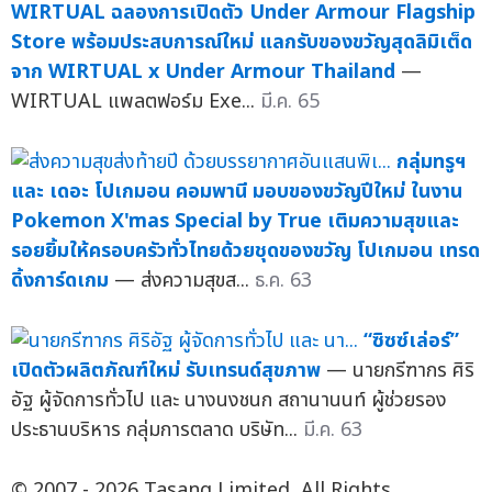
WIRTUAL ฉลองการเปิดตัว Under Armour Flagship
Store พร้อมประสบการณ์ใหม่ แลกรับของขวัญสุดลิมิเต็ด
จาก WIRTUAL x Under Armour Thailand
—
WIRTUAL แพลตฟอร์ม Exe...
มี.ค. 65
กลุ่มทรูฯ
และ เดอะ โปเกมอน คอมพานี มอบของขวัญปีใหม่ ในงาน
Pokemon X'mas Special by True เติมความสุขและ
รอยยิ้มให้ครอบครัวทั่วไทยด้วยชุดของขวัญ โปเกมอน เทรด
ดิ้งการ์ดเกม
— ส่งความสุขส...
ธ.ค. 63
“ซิซซ์เล่อร์”
เปิดตัวผลิตภัณฑ์ใหม่ รับเทรนด์สุขภาพ
— นายกรีฑากร ศิริ
อัฐ ผู้จัดการทั่วไป และ นางนงชนก สถานานนท์ ผู้ช่วยรอง
ประธานบริหาร กลุ่มการตลาด บริษัท...
มี.ค. 63
© 2007 - 2026 Tasang Limited, All Rights