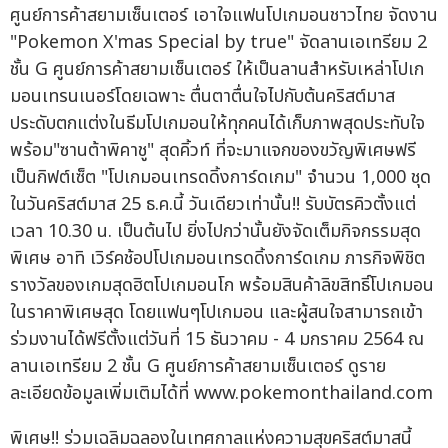
ศูนย์การค้าสยามเซ็นเตอร์ เอาใจแฟนโปเกมอนชาวไทย จัดงาน
"Pokemon X'mas Special by true" จัดลานเอเทรียม 2
ชั้น G ศูนย์การค้าสยามเซ็นเตอร์ ให้เป็นลานสำหรับเหล่าโปเก
มอนเทรนเนอร์โดยเฉพาะ ตื่นตาตื่นใจไปกับต้นคริสต์มาส
ประดับตกแต่งในธีมโปเกมอนให้ทุกคนได้เก็บภาพสุดประทับใจ
พร้อม"ซานต้าพิคาชู" สุดคิ้วท์ ที่จะมาแจกของขวัญพิเศษฟรี
เป็นกิฟต์เซ็ต "โปเกมอนเทรดดิ้งการ์ดเกม" จำนวน 1,000 ชุด
ในวันคริสต์มาส 25 ธ.ค.นี้ วันเดียวเท่านั้น!! รับบัตรคิวตั้งแต่
เวลา 10.30 น. เป็นต้นไป ยิ่งไปกว่านั้นยังจัดเต็มกิจกรรมสุด
พิเศษ อาทิ เวิร์คช้อปโปเกมอนเทรดดิ้งการ์ดเกม ภารกิจพิชิต
รางวัลของเกมสุดฮิตโปเกมอนโก พร้อมสินค้าลิขสิทธิ์โปเกมอน
ในราคาพิเศษสุด โดยแฟนๆโปเกมอน และผู้สนใจสามารถเข้า
ร่วมงานได้ฟรีตั้งแต่วันที่ 15 ธันวาคม - 4 มกราคม 2564 ณ
ลานเอเทรียม 2 ชั้น G ศูนย์การค้าสยามเซ็นเตอร์ ดูราย
ละเอียดข้อมูลเพิ่มเติมได้ที่ www.pokemonthailand.com
พิเศษ!! ร่วมเฉลิมฉลองในเทศกาลแห่งความสุขคริสต์มาสนี้