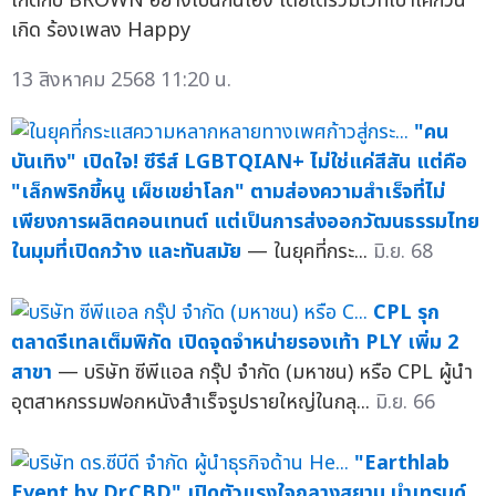
เกิดกับ BROWN อย่างเป็นกันเอง โดยได้ร่วมเวทีเป่าเค้กวัน
เกิด ร้องเพลง Happy
13 สิงหาคม 2568 11:20 น.
"คน
บันเทิง" เปิดใจ! ซีรีส์ LGBTQIAN+ ไม่ใช่แค่สีสัน แต่คือ
"เล็กพริกขี้หนู เผ็ชเขย่าโลก" ตามส่องความสำเร็จที่ไม่
เพียงการผลิตคอนเทนต์ แต่เป็นการส่งออกวัฒนธรรมไทย
ในมุมที่เปิดกว้าง และทันสมัย
— ในยุคที่กระ...
มิ.ย. 68
CPL รุก
ตลาดรีเทลเต็มพิกัด เปิดจุดจำหน่ายรองเท้า PLY เพิ่ม 2
สาขา
— บริษัท ซีพีแอล กรุ๊ป จำกัด (มหาชน) หรือ CPL ผู้นำ
อุตสาหกรรมฟอกหนังสำเร็จรูปรายใหญ่ในกลุ...
มิ.ย. 66
"Earthlab
Event by Dr.CBD" เปิดตัวแรงใจกลางสยาม นำเทรนด์