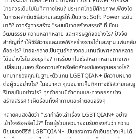
ที่ควรระวัง? ในอีก 5-10 ปี ข้างหน้า Soft Power จากซีรีส์
ไทยควรเดินไปในทิศทางไหน? ประเทศไทยมีศักยภาพเพียงใด
ในการผลักดันซีรีส์วายและยูริให้เป็นวาระ Soft Power ระดับ
ชาติ? ภาครัฐควรสร้าง "ระบบนิเวศสร้างสรรค์" ที่เชื่อม
วัฒนธรรม ความหลากหลาย และเศรษฐกิจอย่างไร? ปัจจัย
สำคัญที่ทำให้ซีรีส์วายและแซฟฟิกสร้างรายได้และฐานแฟนคลับ
คืออะไร? ไทยจะกลายเป็นศูนย์กลางคอนเทนต์เพศหลากหลาย
ได้อย่างไรในเชิงธุรกิจ? การรับบทในซีรีส์หลากหลายทางเพศ
เปลี่ยนมุมมองเรื่องความรักหรืออัตลักษณ์ของคุณอย่างไร?
บทบาทของคุณในฐานะตัวแทน LGBTQIAN+ มีความหมาย
ต่อผู้ชมอย่างไร? ในอนาคต คุณอยากเห็นทิศทางซีรีส์วายและยู
ริไทยเป็นอย่างไร? ทุกคำถามมีคำตอบและทางออกอย่าง
สร้างสรรค์!! เผ็ดร้อนทั้งคำถามและคำตอบจริงๆ
หลายคนสงสัยว่า "เรากำลังเล่าเรื่อง LGBTQIAN+ อย่าง
เข้าใจจริงหรือไม่?" โดยผู้ร่วมเสวนายอมรับตรงกันว่า ความ
นิยมของซีรีส์ LGBTQIAN+ เป็นช่องทางทำเงินอย่างเห็นได้