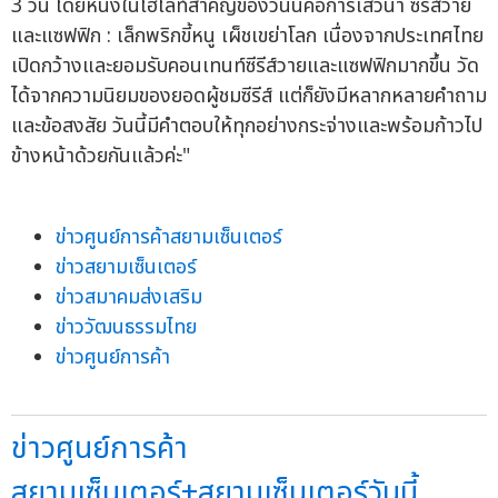
3 วัน โดยหนึ่งในไฮโลท์สำคัญของวันนี้คือการเสวนา ซีรีส์วาย
และแซฟฟิก : เล็กพริกขี้หนู เผ็ชเขย่าโลก เนื่องจากประเทศไทย
เปิดกว้างและยอมรับคอนเทนท์ซีรีส์วายและแซฟฟิกมากขึ้น วัด
ได้จากความนิยมของยอดผู้ชมซีรีส์ แต่ก็ยังมีหลากหลายคำถาม
และข้อสงสัย วันนี้มีคำตอบให้ทุกอย่างกระจ่างและพร้อมก้าวไป
ข้างหน้าด้วยกันแล้วค่ะ"
ข่าวศูนย์การค้าสยามเซ็นเตอร์
ข่าวสยามเซ็นเตอร์
ข่าวสมาคมส่งเสริม
ข่าววัฒนธรรมไทย
ข่าวศูนย์การค้า
ข่าวศูนย์การค้า
สยามเซ็นเตอร์+สยามเซ็นเตอร์วันนี้