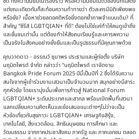
ชัด ทั้งความนิยมในเรื่องราว หรือความนิยมในตัวของนักแสดง
แต่ขณะเดียวกันก็สะท้อนความท้าทายว่า ตัวละครมีมิติเพียงพอ
หรือยัง? เนื้อหาช่วยลดอคติหรือยิ่งตอกย้ำภาพจำแบบเดิม? ที่
สำคัญ "ซีรีส์ LGBTQIAN+ ที่ดี" ต้องไม่ใช่แค่ทำให้คนดูเข้าถึง
และชื่นชมเท่านั้น แต่ต้องทำให้สังคมเรียนรู้และเคารพความ
เป็นจริงในสังคมอย่างยั่งยืนและเป็นรูปธรรมที่มีคุณภาพด้วย
คุณวาดดาว - อรรณว์ ชุมาพร ประธานและผู้ก่อตั้ง บริษัท
นฤมิตไพรด์ จำกัด กล่าวว่า "นฤมิตไพรด์ เราจัดงาน
Bangkok Pride Forum 2025 ปีนี้เป็นปีที่ 2 ซึ่งได้รับความ
สนใจจากผู้เข้าร่วมงานเสวนาเป็นจำนวนมาก สนุกอย่างมีสาระ
ทุกหัวข้อ โดยเรามุ่งมั่นเพื่อการก้าวสู่ National Forum
LGBTQIAN+ ระดับประเทศและสากล พร้อมเปิดพื้นที่เสวนา
แลกเปลี่ยนความคิดเห็นและข้อเสนอแนะต่างๆไม่ว่าจะเป็น
หัวข้อเกี่ยวกับสุขภาวะ LGBTQIAN+ เศรษฐกิจสีรุ้ง,
เทคโนโลยี, สิ่งแวดล้อม, สิทธิมนุษยชน การศึกษา และ
วัฒนธรรม จากภาคประชาสังคม ภาครัฐ และ ภาคเอกชน ตลอด