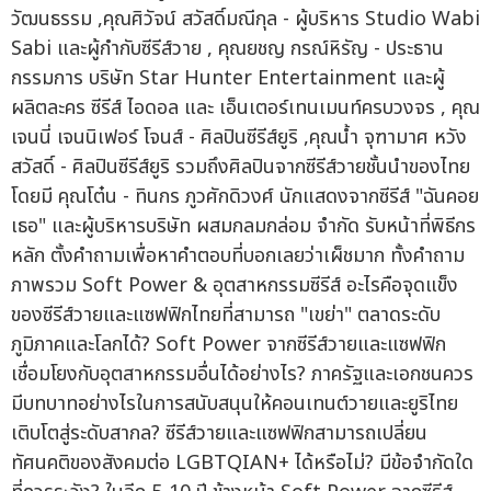
วัฒนธรรม ,คุณศิวัจน์ สวัสดิ์มณีกุล - ผู้บริหาร Studio Wabi
Sabi และผู้กำกับซีรีส์วาย , คุณยชญ กรณ์หิรัญ - ประธาน
กรรมการ บริษัท Star Hunter Entertainment และผู้
ผลิตละคร ซีรีส์ ไอดอล และ เอ็นเตอร์เทนเมนท์ครบวงจร , คุณ
เจนนี่ เจนนิเฟอร์ โจนส์ - ศิลปินซีรีส์ยูริ ,คุณน้ำ จุฑามาศ หวัง
สวัสดิ์ - ศิลปินซีรีส์ยูริ รวมถึงศิลปินจากซีรีส์วายชั้นนำของไทย
โดยมี คุณโต๋น - ทินกร ภูวศักดิวงศ์ นักแสดงจากซีรีส์ "ฉันคอย
เธอ" และผู้บริหารบริษัท ผสมกลมกล่อม จำกัด รับหน้าที่พิธีกร
หลัก ตั้งคำถามเพื่อหาคำตอบที่บอกเลยว่าเผ็ชมาก ทั้งคำถาม
ภาพรวม Soft Power & อุตสาหกรรมซีรีส์ อะไรคือจุดแข็ง
ของซีรีส์วายและแซฟฟิกไทยที่สามารถ "เขย่า" ตลาดระดับ
ภูมิภาคและโลกได้? Soft Power จากซีรีส์วายและแซฟฟิก
เชื่อมโยงกับอุตสาหกรรมอื่นได้อย่างไร? ภาครัฐและเอกชนควร
มีบทบาทอย่างไรในการสนับสนุนให้คอนเทนต์วายและยูริไทย
เติบโตสู่ระดับสากล? ซีรีส์วายและแซฟฟิกสามารถเปลี่ยน
ทัศนคติของสังคมต่อ LGBTQIAN+ ได้หรือไม่? มีข้อจำกัดใด