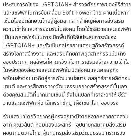
ประสบการณ์ของ LGBTQIAN+ สำรวจศักยภาพของซีรีส์วาย
และแซฟฟิกในการขับเคลื่อน Soft Power ไทย ผ่านเนื้อหาที่
เชื่อมโยงอัตลักษณ์ไทยสู่ผู้ชมสากล ที่สำคัญคือการส่งเสริม
ความเข้าใจและการยอมรับในสังคม โดยใช้ซีรีส์วายและแซฟฟิก
เป็นแพลตฟอร์มในการเปิดพื้นที่ให้กับประสบการณ์ของ
LGBTQIAN+ และยังเป็นกลไกขยายเศรษฐกิจสร้างสรรค์
สร้างโอกาสจ้างงาน และเสริมศักยภาพอุตสาหกรรมบันเทิง
ของประเทศ ผลลัพธ์ที่คาดหวัง คือ การเสริมสร้างความเข้าใจ
ในพลังของสื่อวายและแซฟฟิกในมิติสังคมและเศรษฐกิจ
พร้อมส่งต่อแนวคิดสู่การพัฒนานโยบาย กลยุทธ์การผลิตคอน
เทนต์ และการสื่อสารทางวัฒนธรรมอย่างสร้างสรรค์นั่นเอง
ด้วยคุณสมบัติที่มากมายเช่นนี้ ถึงไม่แปลกที่เราจะยกให้ ซีรีส์
วายและแซฟฟิก คือ เล็กพริกขี้หนู เผ็ชเขย่าโลก ของจริง
ร่วมเสวนาโดยวิทยากรผู้ทรงคุณวุฒิจากหลากหลายภาคส่วน
อาทิ คุณวสันต์ หอมแสงประสิทธิ์ - อุปนายกสมาคมส่งเสริม
คอนเทนต์วายไทย ผู้แทนกรมส่งเสริมวัฒนธรรม กระทรวง