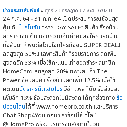
ข่าวประชาสัมพันธ์
»
ศุกร์ 23 กรกฎาคม 2564 16:02 น.
24 ก.ค. 64 - 31 ก.ค. 64 เปิดประสบการณ์ช้อปสุด
คุ้ม กับ
โปรโมชั่น
"PAY DAY SALE" สินค้าเรื่องบ้าน
ลดราคาจัดเต็ม มอบความคุ้มค่าคืนสุขให้คนรักบ้าน
ทั้งสัปดาห์ พบดีลโดนใจที่ใครก็ชอบ SUPER DEAL!!
ลดสูงสุด 50%!! เฉพาะสินค้าที่ร่วมรายการ ลดเพิ่ม
สูงสุดอีก 33% เมื่อใช้คะแนนเท่ายอดชำระ สมาชิก
HomeCard ลดสูงสุด 20%เฉพาะสินค้า The
Power ช้อปสินค้าเรื่องบ้านลดเพิ่ม 12.5% เมื่อใช้
คะแนน
บัตรเครดิตโฮมโปร
วีซ่า แพลทินัม รับส่วนลด
เพิ่มอีก 13% ช้อปสะดวกไม่มีสะดุด ได้ทุกช่องทาง
ช้อ
ปออนไลน์
ได้ที่ www.homepro.co.th และบริการ
Chat Shop4You ทักมาเราช้อปให้ ที่ไลน์
@HomePro พร้อมบริการจัดส่งภายในวัน