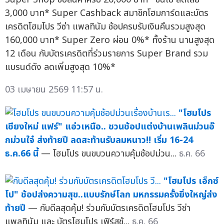
3,000 บาท* Super Cashback สมาชิกโฮมการ์ดและบัตร
เครดิตโฮมโปร วีซ่า แพลทินัม ช้อปครบรับเงินคืนรวมสูงสุด
160,000 บาท* Super Zero ผ่อน 0%* ทั้งร้าน นานสูงสุด
12 เดือน กับบัตรเครดิตที่ร่วมรายการ Super Brand รวม
แบรนด์ดัง ลดเพิ่มสูงสุด 10%*
03 เมษายน 2569 11:57 น.
"โฮมโปร
เชียงใหม่ แฟร์" แอ่วเหนือ.. ชวนช้อปแต่งบ้านเพลินม่วนอ๊
กม่วนใจ๋ ส่งท้ายปี ลดสะท้านรับลมหนาว!! เริ่ม 16-24
ธ.ค.66 นี้
— โฮมโปร ขนขบวนความคุ้มช้อปม่วน...
ธ.ค. 66
"โฮมโปร เอ็กซ์
โป" ช้อปส่งความสุข..แบบรักษ์โลก มหกรรมครั้งยิ่งใหญ่ส่ง
ท้ายปี
— กับดีลสุดคุ้ม! ร่วมกับบัตรเครดิตโฮมโปร วีซ่า
แพลทินัม และ บัตรโฮมโปร เฟิร์สช้...
ธ.ค. 66