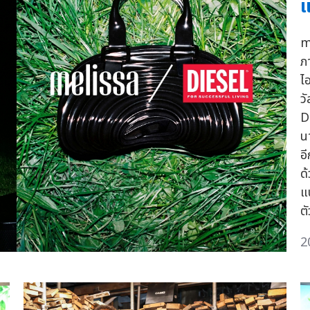
แ
m
ภ
ไ
ว
D
น
อ
ด
แ
ต
2