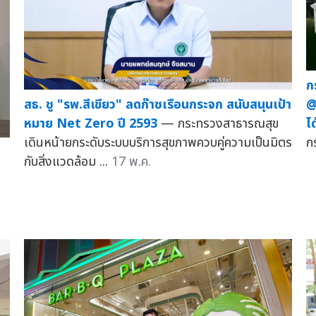
ก
สธ. ชู "รพ.สีเขียว" ลดก๊าซเรือนกระจก สนับสนุนเป้า
@
หมาย Net Zero ปี 2593
— กระทรวงสาธารณสุข
ได
เดินหน้ายกระดับระบบบริการสุขภาพควบคู่ความเป็นมิตร
ก
กับสิ่งแวดล้อม ...
17 พ.ค.