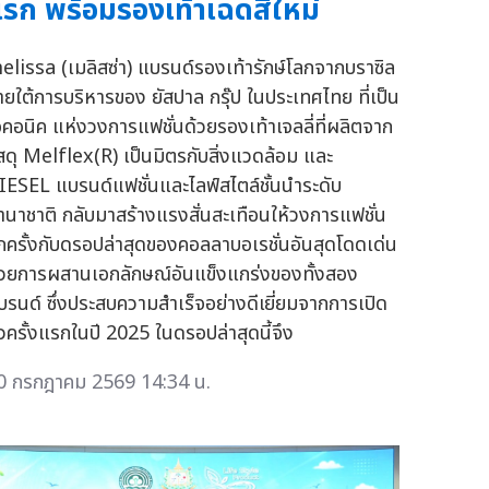
รก พร้อมรองเท้าเฉดสีใหม่
elissa (เมลิสซ่า) แบรนด์รองเท้ารักษ์โลกจากบราซิล
ายใต้การบริหารของ ยัสปาล กรุ๊ป ในประเทศไทย ที่เป็น
อคอนิค แห่งวงการแฟชั่นด้วยรองเท้าเจลลี่ที่ผลิตจาก
ัสดุ Melflex(R) เป็นมิตรกับสิ่งแวดล้อม และ
IESEL แบรนด์แฟชั่นและไลฟ์สไตล์ชั้นนำระดับ
านาชาติ กลับมาสร้างแรงสั่นสะเทือนให้วงการแฟชั่น
ีกครั้งกับดรอปล่าสุดของคอลลาบอเรชั่นอันสุดโดดเด่น
้วยการผสานเอกลักษณ์อันแข็งแกร่งของทั้งสอง
บรนด์ ซึ่งประสบความสำเร็จอย่างดีเยี่ยมจากการเปิด
ัวครั้งแรกในปี 2025 ในดรอปล่าสุดนี้จึง
0 กรกฎาคม 2569 14:34 น.