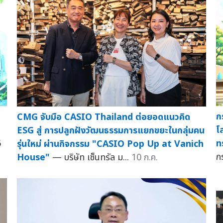
ก
CMG จับมือ CASIO Thailand ต่อยอดแนวคิด
"
โ
ESG สู่ การปลูกฝังวัฒนธรรมการแยกขยะในกลุ่มคน
6
ท
รุ่นใหม่ ผ่านกิจกรรม "CASIO Pop Up at Vanich
ก
House"
— บริษัท เซ็นทรัล ม...
10 ก.ค.