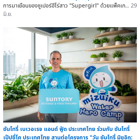
การมาเยือนของซูเปอร์ฮีโร่สาว "Supergirl" ด้วยแพ็คเก...
29
มิ.ย.
ซันโทรี่ เบเวอเรจ แอนด์ ฟู้ด ประเทศไทย ร่วมกับ ซันโทรี่
เป๊ปซี่โค ประเทศไทย สานต่อโครงการ "วัน ซันโทรี่ มิซุอิกุ: