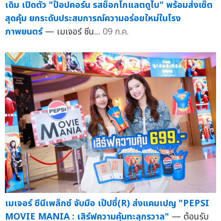
เดิม เปิดตัว "ป๊อปคอร์น รสช็อกโกแลตดูไบ" พร้อมส่งเซ็ต
สุดคุ้ม ยกระดับประสบการณ์ความอร่อยใหม่ในโรง
ภาพยนตร์
— เมเจอร์ ซีน...
09 ก.ค.
เมเจอร์ ซีนีเพล็กซ์ จับมือ เป๊ปซี่(R) ส่งแคมเปญ "PEPSI
MOVIE MANIA : เสิร์ฟความคุ้มทะลุกรวาล"
— ต้อนรับ