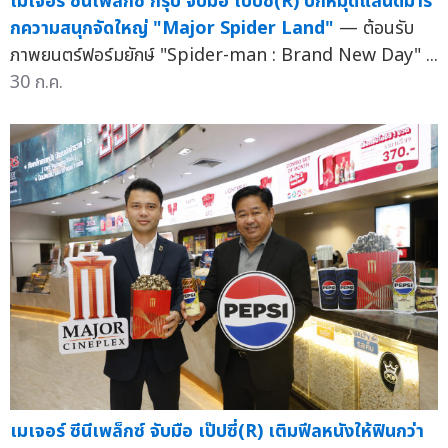
เมเจอร์ ซีนีเพล็กซ์ กรุ้ป จับมือ เป๊ปซี่(R) ปักหมุดแลนด์มาร์
กความสนุกจัดใหญ่ "Major Spider Land"
— ต้อนรับ
ภาพยนตร์ฟอร์มยักษ์ "Spider-man : Brand New Day" ...
30 ก.ค.
เมเจอร์ ซีนีเพล็กซ์ จับมือ เป๊ปซี่(R) เติมฟีลหนังให้ฟินกว่า