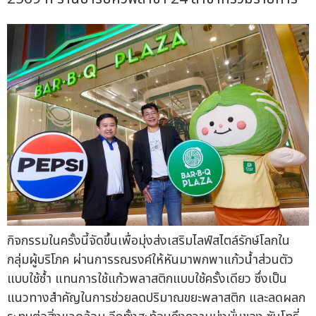
กิจกรรมในครั้งนี้จัดขึ้นเพื่อมุ่งส่งเสริมไลฟ์สไตล์รักษ์โลกใน
กลุ่มผู้บริโภค ผ่านการรณรงค์ให้หันมาพกพาแก้วน้ำส่วนตัว
แบบใช้ซ้ำ แทนการใช้แก้วพลาสติกแบบใช้ครั้งเดียว ซึ่งเป็น
แนวทางสำคัญในการช่วยลดปริมาณขยะพลาสติก และลดผลก