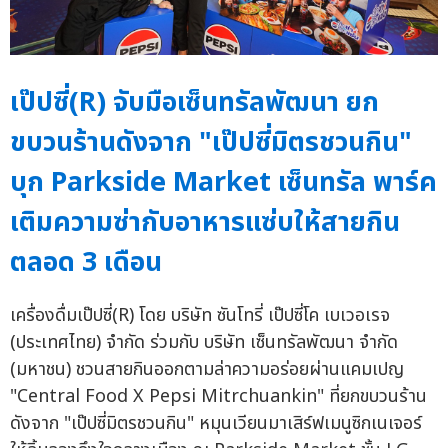
เป๊ปซี่(R) จับมือเซ็นทรัลพัฒนา ยก
ขบวนร้านดังจาก "เป๊ปซี่มิตรชวนกิน"
บุก Parkside Market เซ็นทรัล พาร์ค
เติมความซ่ากับอาหารแซ่บให้สายกิน
ตลอด 3 เดือน
เครื่องดื่มเป๊ปซี่(R) โดย บริษัท ซันโทรี่ เป๊ปซี่โค เบเวอเรจ
(ประเทศไทย) จำกัด ร่วมกับ บริษัท เซ็นทรัลพัฒนา จำกัด
(มหาชน) ชวนสายกินออกตามล่าความอร่อยผ่านแคมเปญ
"Central Food X Pepsi Mitrchuankin" ที่ยกขบวนร้าน
ดังจาก "เป๊ปซี่มิตรชวนกิน" หมุนเวียนมาเสิร์ฟเมนูซิกเนเจอร์