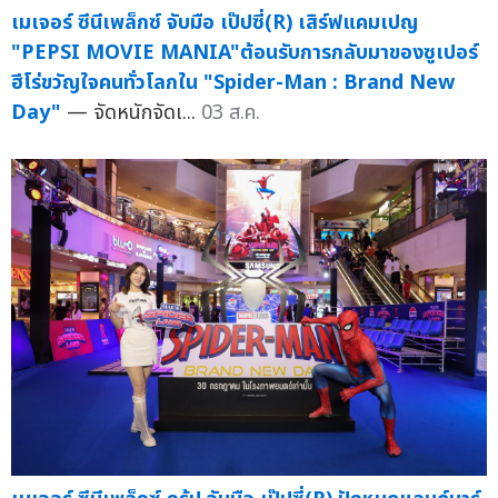
เมเจอร์ ซีนีเพล็กซ์ จับมือ เป๊ปซี่(R) เสิร์ฟแคมเปญ
"PEPSI MOVIE MANIA"ต้อนรับการกลับมาของซูเปอร์
ฮีโร่ขวัญใจคนทั่วโลกใน "Spider-Man : Brand New
Day"
— จัดหนักจัดเ...
03 ส.ค.