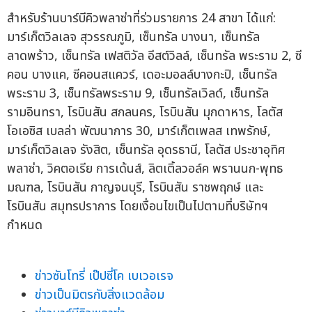
สำหรับร้านบาร์บีคิวพลาซ่าที่ร่วมรายการ 24 สาขา ได้แก่:
มาร์เก็ตวิลเลจ สุวรรณภูมิ, เซ็นทรัล บางนา, เซ็นทรัล
ลาดพร้าว, เซ็นทรัล เฟสติวัล อีสต์วิลล์, เซ็นทรัล พระราม 2, ซี
คอน บางแค, ซีคอนสแควร์, เดอะมอลล์บางกะปิ, เซ็นทรัล
พระราม 3, เซ็นทรัลพระราม 9, เซ็นทรัลเวิลด์, เซ็นทรัล
รามอินทรา, โรบินสัน สกลนคร, โรบินสัน มุกดาหาร, โลตัส
โอเอซิส เบลล่า พัฒนาการ 30, มาร์เก็ตเพลส เทพรักษ์,
มาร์เก็ตวิลเลจ รังสิต, เซ็นทรัล อุดรธานี, โลตัส ประชาอุทิศ
พลาซ่า, วิคตอเรีย การเด้นส์, ลิตเติ้ลวอล์ค พรานนก-พุทธ
มณฑล, โรบินสัน กาญจนบุรี, โรบินสัน ราชพฤกษ์ และ
โรบินสัน สมุทรปราการ โดยเงื่อนไขเป็นไปตามที่บริษัทฯ
กำหนด
ข่าวซันโทรี่ เป๊ปซี่โค เบเวอเรจ
ข่าวเป็นมิตรกับสิ่งแวดล้อม