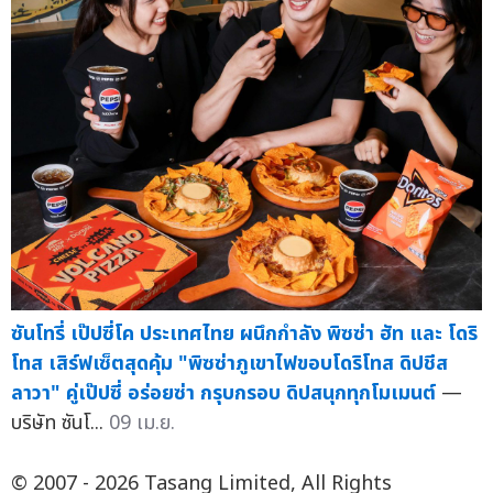
ซันโทรี่ เป๊ปซี่โค ประเทศไทย ผนึกกำลัง พิซซ่า ฮัท และ โดริ
โทส เสิร์ฟเซ็ตสุดคุ้ม "พิซซ่าภูเขาไฟขอบโดริโทส ดิปชีส
ลาวา" คู่เป๊ปซี่ อร่อยซ่า กรุบกรอบ ดิปสนุกทุกโมเมนต์
—
บริษัท ซันโ...
09 เม.ย.
© 2007 - 2026 Tasang Limited, All Rights