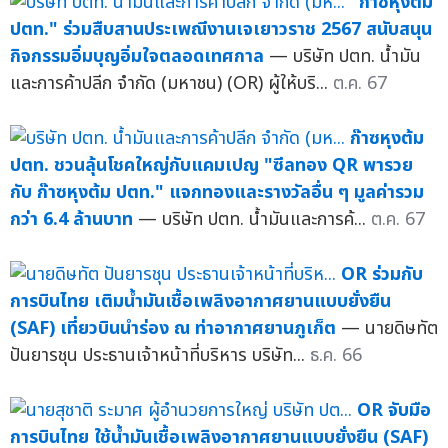
"ก๊าซหุงต้ม
ปตท." ร่วมสืบสานประเพณีงานเจเยาวราช 2567 สนับสนุน
กิจกรรมอิ่มบุญอิ่มใจตลอดเทศกาล
— บริษัท ปตท. น้ำมัน
และการค้าปลีก จำกัด (มหาชน) (OR) ผู้ให้บริ...
ต.ค. 67
ก๊าซหุงต้ม
ปตท. ชวนลุ้นโชคใหญ่กับแคมเปญ "ซีลทอง QR พารวย
กับ ก๊าซหุงต้ม ปตท." แจกทองและรางวัลอื่น ๆ มูลค่ารวม
กว่า 6.4 ล้านบาท
— บริษัท ปตท. น้ำมันและการค้...
ต.ค. 67
OR ร่วมกับ
การบินไทย เติมน้ำมันเชื้อเพลิงอากาศยานแบบยั่งยืน
(SAF) เที่ยวบินนำร่อง ณ ท่าอากาศยานภูเก็ต
— นายดิษทัต
ปันยารชุน ประธานเจ้าหน้าที่บริหาร บริษัท...
ธ.ค. 66
OR จับมือ
การบินไทย ใช้น้ำมันเชื้อเพลิงอากาศยานแบบยั่งยืน (SAF)