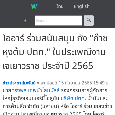
ไทย
English
◐
🔍︎
โออาร์ ร่วมสนับสนุน ถัง "ก๊าซ
หุงต้ม ปตท." ในประเพณีงาน
เจเยาวราช ประจำปี 2565
ข่าวประชาสัมพันธ์
»
พฤหัสบดี 15 กันยายน 2565 15:49 น.
นาย
ทรงพล เทพนำโสมนัสส์
รองกรรมการผู้จัดการ
ใหญ่ธุรกิจเอนเนอร์ยี่โซลูชัน
บริษัท ปตท
. น้ำมันและ
การค้าปลีก จำกัด (มหาชน) หรือ โออาร์ ร่วมแถลงข่าว
เปิดงานประเพณีงานเจ เยาวราช 2565 โดย โออาร์