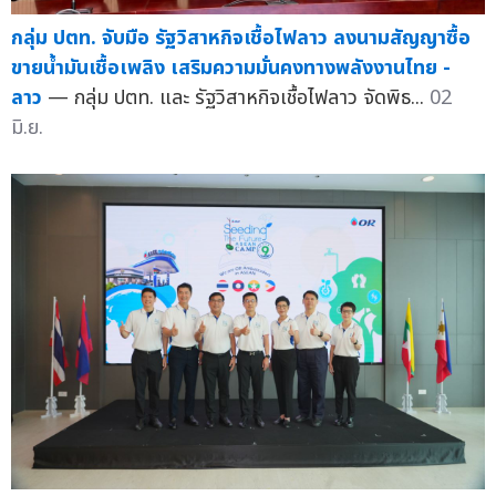
กลุ่ม ปตท. จับมือ รัฐวิสาหกิจเชื้อไฟลาว ลงนามสัญญาซื้อ
ขายน้ำมันเชื้อเพลิง เสริมความมั่นคงทางพลังงานไทย -
ลาว
— กลุ่ม ปตท. และ รัฐวิสาหกิจเชื้อไฟลาว จัดพิธ...
02
มิ.ย.