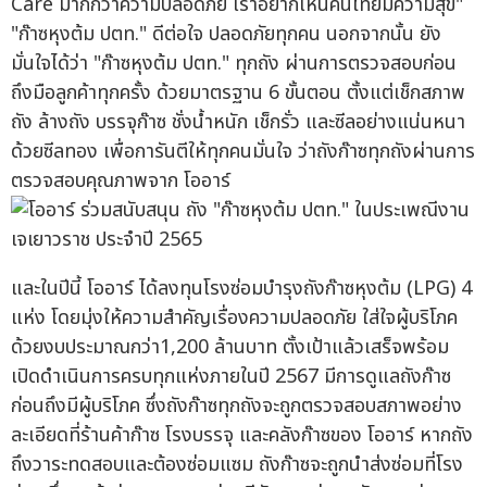
Care มากกว่าความปลอดภัย เราอยากเห็นคนไทยมีความสุข"
"ก๊าซหุงต้ม ปตท." ดีต่อใจ ปลอดภัยทุกคน นอกจากนั้น ยัง
มั่นใจได้ว่า "ก๊าซหุงต้ม ปตท." ทุกถัง ผ่านการตรวจสอบก่อน
ถึงมือลูกค้าทุกครั้ง ด้วยมาตรฐาน 6 ขั้นตอน ตั้งแต่เช็กสภาพ
ถัง ล้างถัง บรรจุก๊าซ ชั่งน้ำหนัก เช็กรั่ว และซีลอย่างแน่นหนา
ด้วยซีลทอง เพื่อการันตีให้ทุกคนมั่นใจ ว่าถังก๊าซทุกถังผ่านการ
ตรวจสอบคุณภาพจาก โออาร์
และในปีนี้ โออาร์ ได้ลงทุนโรงซ่อมบำรุงถังก๊าซหุงต้ม (LPG) 4
แห่ง โดยมุ่งให้ความสำคัญเรื่องความปลอดภัย ใส่ใจผู้บริโภค
ด้วยงบประมาณกว่า1,200 ล้านบาท ตั้งเป้าแล้วเสร็จพร้อม
เปิดดำเนินการครบทุกแห่งภายในปี 2567 มีการดูแลถังก๊าซ
ก่อนถึงมีผู้บริโภค ซึ่งถังก๊าซทุกถังจะถูกตรวจสอบสภาพอย่าง
ละเอียดที่ร้านค้าก๊าซ โรงบรรจุ และคลังก๊าซของ โออาร์ หากถัง
ถึงวาระทดสอบและต้องซ่อมแซม ถังก๊าซจะถูกนำส่งซ่อมที่โรง