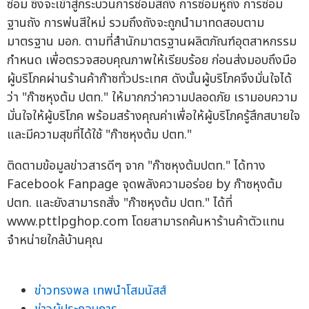
ซ่อม ซึ่งจะเข้าสู่กระบวนการซ่อมสีถัง การซ่อมหูถัง การซ่อม
ฐานถัง การพ่นสีใหม่ รวมถึงถังจะถูกนำมาทดสอบตาม
มาตรฐาน มอก. ตามที่สำนักมาตรฐานผลิตภัณฑ์อุตสาหกรรม
กำหนด เพื่อตรวจสอบคุณภาพให้เรียบร้อย ก่อนส่งมอบถึงมือ
ผู้บริโภคผ่านร้านค้าก๊าซทั่วประเทศ ดังนั้นผู้บริโภคจึงมั่นใจได้
ว่า "ก๊าซหุงต้ม ปตท." ให้มากกว่าความปลอดภัย เรามอบความ
มั่นใจให้ผู้บริโภค พร้อมสร้างคุณค่าเพื่อให้ผู้บริโภครู้สึกสบายใจ
และมีความสุขที่ได้ใช้ "ก๊าซหุงต้ม ปตท."
ติดตามข้อมูลข่าวสารดีๆ จาก "ก๊าซหุงต้มปตท." ได้ทาง
Facebook Fanpage จุดพลังความอร่อย by ก๊าซหุงต้ม
ปตท. และยังสามารถสั่ง "ก๊าซหุงต้ม ปตท." ได้ที่
www.pttlpghop.com โดยสามารถค้นหาร้านค้าตัวแทน
จำหน่ายใกล้บ้านคุณ
ข่าวทรงพล เทพนำโสมนัสส์