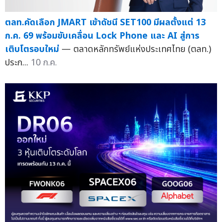
ตลท.คัดเลือก JMART เข้าดัชนี SET100 มีผลตั้งแต่ 13
ก.ค. 69 พร้อมขับเคลื่อน Lock Phone และ AI สู่การ
เติบโตรอบใหม่
— ตลาดหลักทรัพย์แห่งประเทศไทย (ตลท.)
ประก...
10 ก.ค.