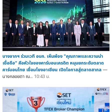
บางจากฯ ร่วมเวที อบก. เห็นพ้อง "คุณภาพและความน่า
เชื่อถือ" คือหัวใจของคาร์บอนเครดิต หนุนยกระดับตลาด
คาร์บอนไทย เชื่อมโยงอาเซียน เปิดโอกาสสู่ตลาดสากล
—
นางกลอยตา ณ...
10:43 น.