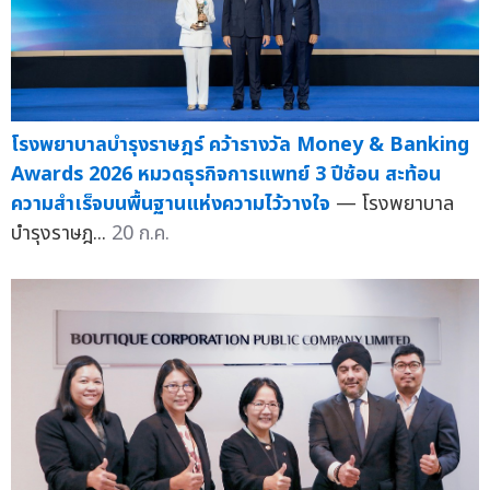
โรงพยาบาลบำรุงราษฎร์ คว้ารางวัล Money & Banking
Awards 2026 หมวดธุรกิจการแพทย์ 3 ปีซ้อน สะท้อน
ความสำเร็จบนพื้นฐานแห่งความไว้วางใจ
— โรงพยาบาล
บำรุงราษฎ...
20 ก.ค.