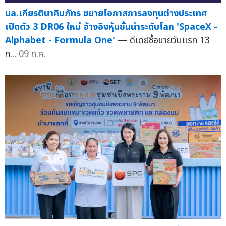
บล.เกียรตินาคินภัทร ขยายโอกาสการลงทุนต่างประเทศ
เปิดตัว 3 DR06 ใหม่ อ้างอิงหุ้นชั้นนำระดับโลก 'SpaceX -
Alphabet - Formula One'
— ดีเดย์ซื้อขายวันแรก 13
ก...
09 ก.ค.