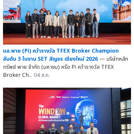
บล.พาย (Pi) คว้ารางวัล TFEX Broker Champion
อันดับ 3 ในงาน SET สัญจร เชียงใหม่ 2026
— บริษัทหลัก
ทรัพย์ พาย จำกัด (มหาชน) หรือ Pi คว้ารางวัล TFEX
Broker Ch...
04 ส.ค.