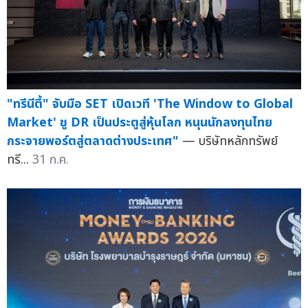
"ทรีนีตี้" จับมือ SET เปิดเวที 'The Window to Global
Market' ชู DR เป็นประตูสู่หุ้นโลก หนุนนักลงทุนไทย
กระจายพอร์ตสู่ตลาดต่างประเทศ"
— บริษัทหลักทรัพย์
ทรี...
31 ก.ค.