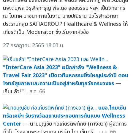
นพ.ภัทรพล จึงสมเจตไพศาล พลตรี ผศ.นพ.กิฎาพล วัฒนกูล
นพ.ตนุพล วิรุฬหการุญ พีรเดช ลออธรรม ฯลฯ เป็นวิทยากร
ณ ไบเทค บางนา ภายในงาน นายปณิธาน ปวโรฬารวิทยา
ประธานกลุ่ม SAHAGROUP Healthcare & Wellness ให้
เกียรติเป็น Moderator ซึ่งเริ่มจากหัวข้อ
27 กรกฎาคม 2565 18:03 น.
"InterCare Asia 2023" ผนึกกำลัง "Wellness &
Travel Fair 2023" เปิดเวทีมหกรรมยิ่งใหญประจำปี ตอบ
โจทย์สุขภาพและความเป็นอยู่สำหรับทุกวัยครบวงจร
—
เริ่มแล้ว! "...
ส.ค. 66
บมจ.ไทยเซ็น
ทรัลเคมีฯ รับรางวัลสถานประกอบการต้นแบบ Wellness
Center
— นายบุญชัย ก่อเกียรติพิทักษ์ (ทางขวา) ผู้จัดการ
ทั่วไป โรงงานพระประแดง บริษัท ไทยเซ็นทรั...
เม.ย. 66