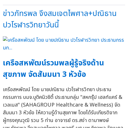
ข่าวภัทรพล จึงสมเจตไพศาล+ปณิธาน
ปวโรฬารวิทยาวันนี้
เครือสหพัฒน์รวมพลผู้รู้จริงด้าน
สุขภาพ จัดสัมมนา 3 หัวข้อ
เครือสหพัฒน์ โดย นายปณิธาน ปวโรฬารวิทยา ประธาน
กรรมการ บมจ.บูติคนิวซิตี้ ประธานกลุ่ม "สหกรุ๊ป เฮลท์แคร์ &
เวลเนส" (SAHAGROUP Healthcare & Wellness) จัด
สัมมนา 3 หัวข้อ ให้ความรู้ด้านสุขภาพ โดยได้รับเกียรติจาก
ผู้ทรงคุณวุฒิ รวม 5 ท่าน อาจารย์ ดร.สง่า ดามาพงษ์