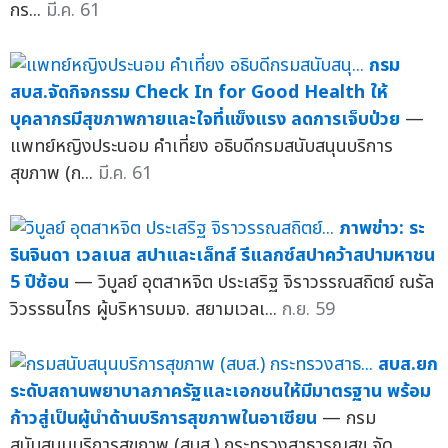
กร...
มี.ค. 61
กรม
สบส.จัดกิจกรรม Check In for Good Health ให้
บุคลากรมีสุขภาพกายและใจที่แข็งแรง ลดการเจ็บป่วย
—
แพทย์หญิงประนอม คำเที่ยง อธิบดีกรมสนับสนุนบริการ
สุขภาพ (ก...
มี.ค. 61
ภาพข่าว: ระ
รินจินดา เวลเนส สปาและเล็ทส์ รีแลกซ์สปาคว้าสปามหาชน
5 ปีซ้อน
— วิบูลย์ อุตสาหจิต ประเสริฐ จิราวรรณสถิตย์ ณรัล
วิวรรธนไกร ผู้บริหารบมจ. สยามเวลเ...
ก.ย. 59
สบส.ยก
ระดับสถานพยาบาลภาครัฐและเอกชนให้มีมาตรฐาน พร้อม
ก้าวสู่เป็นผู้นำด้านบริการสุขภาพในอาเซียน
— กรม
สนับสนุนบริการสุขภาพ (สบส.) กระทรวงสาธารณสุข จัด