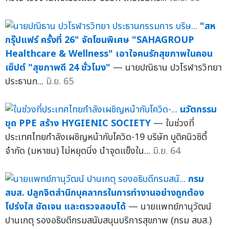
"สห
กรุ๊ปแฟร์ ครั้งที่ 26" จัดโซนพิเศษ "SAHAGROUP
Healthcare & Wellness" เอาใจคนรักสุขภาพในคอน
เซ็ปต์ "สุขภาพดี 24 ชั่วโมง"
— นายปณิธาน ปวโรฬารวิทยา
ประธานก...
มิ.ย. 65
นวัตกรรม
ชุด PPE สร้าง HYGIENIC SOCIETY
— ในช่วงที่
ประเทศไทยกำลังเผชิญหน้ากับโควิด-19 บริษัท บูติคนิวซิตี้
จำกัด (มหาชน) ไม่หยุดนิ่ง นำจุดแข็งใน...
มิ.ย. 64
กรม
สบส. ปลูกจิตสำนึกบุคลากรในการทำงานอย่างถูกต้อง
โปร่งใส ชัดเจน และตรวจสอบได้
— นายแพทย์ภานุวัฒน์
ปานเกตุ รองอธิบดีกรมสนับสนุนบริการสุขภาพ (กรม สบส.)