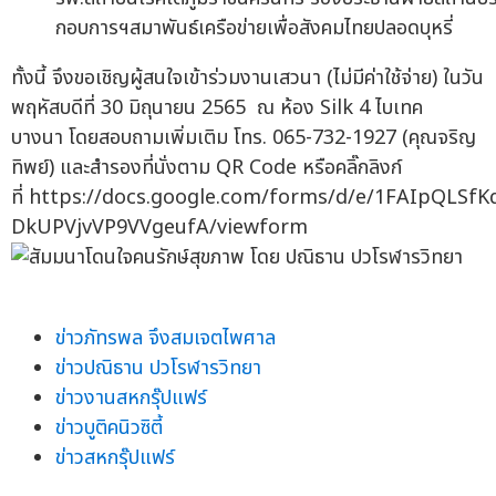
กอบการฯสมาพันธ์เครือข่ายเพื่อสังคมไทยปลอดบุหรี่
ทั้งนี้ จึงขอเชิญผู้สนใจเข้าร่วมงานเสวนา (ไม่มีค่าใช้จ่าย) ในวัน
พฤหัสบดีที่ 30 มิถุนายน 2565 ณ ห้อง Silk 4 ไบเทค
บางนา โดยสอบถามเพิ่มเติม โทร. 065-732-1927 (คุณจริญ
ทิพย์) และสำรองที่นั่งตาม QR Code หรือคลิ๊กลิงก์
ที่ https://docs.google.com/forms/d/e/1FAIpQL
DkUPVjvVP9VVgeufA/viewform
ข่าวภัทรพล จึงสมเจตไพศาล
ข่าวปณิธาน ปวโรฬารวิทยา
ข่าวงานสหกรุ๊ปแฟร์
ข่าวบูติคนิวซิตี้
ข่าวสหกรุ๊ปแฟร์