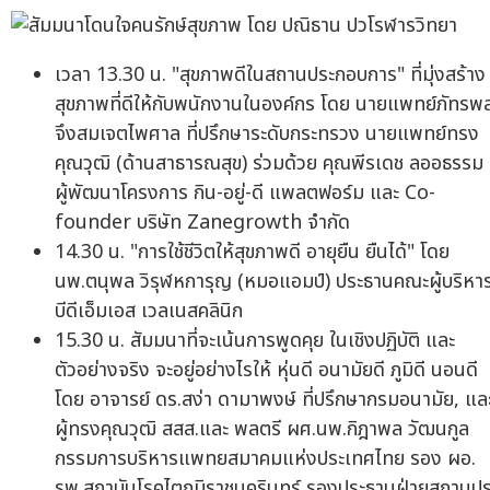
เวลา 13.30 น. "สุขภาพดีในสถานประกอบการ" ที่มุ่งสร้าง
สุขภาพที่ดีให้กับพนักงานในองค์กร โดย นายแพทย์ภัทรพ
จึงสมเจตไพศาล ที่ปรึกษาระดับกระทรวง นายแพทย์ทรง
คุณวุฒิ (ด้านสาธารณสุข) ร่วมด้วย คุณพีรเดช ลออธรรม
ผู้พัฒนาโครงการ กิน-อยู่-ดี แพลตฟอร์ม และ Co-
founder บริษัท Zanegrowth จำกัด
14.30 น. "การใช้ชีวิตให้สุขภาพดี อายุยืน ยืนได้" โดย
นพ.ตนุพล วิรุฬหการุญ (หมอแอมป์) ประธานคณะผู้บริหา
บีดีเอ็มเอส เวลเนสคลินิก
15.30 น. สัมมนาที่จะเน้นการพูดคุย ในเชิงปฏิบัติ และ
ตัวอย่างจริง จะอยู่อย่างไรให้ หุ่นดี อนามัยดี ภูมิดี นอนดี
โดย อาจารย์ ดร.สง่า ดามาพงษ์ ที่ปรึกษากรมอนามัย, แล
ผู้ทรงคุณวุฒิ สสส.และ พลตรี ผศ.นพ.กิฎาพล วัฒนกูล
กรรมการบริหารแพทยสมาคมแห่งประเทศไทย รอง ผอ.
รพ.สถาบันโรคไตภูมิราชนครินทร์ รองประธานฝ่ายสถานปร