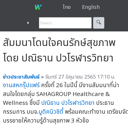
ไทย
English
◐
🔍︎
สัมมนาโดนใจคนรักษ์สุขภาพ
โดย ปณิธาน ปวโรฬารวิทยา
ข่าวประชาสัมพันธ์
»
จันทร์ 27 มิถุนายน 2565 17:10 น.
งานสหกรุ๊ปแฟร์
ครั้งที่ 26 ในปีนี้ มีงานสัมมนาที่น่า
สนใจโดยกลุ่ม SAHAGROUP Healthcare &
Wellness ซึ่งมี
ปณิธาน ปวโรฬารวิทยา
ประธาน
กรรมการ บมจ.
บูติคนิวซิตี้
พร้อมคณะทำงาน เตรียมจั
บรรยายให้ความรู้ด้านสุขภาพ 3 หัวข้อ