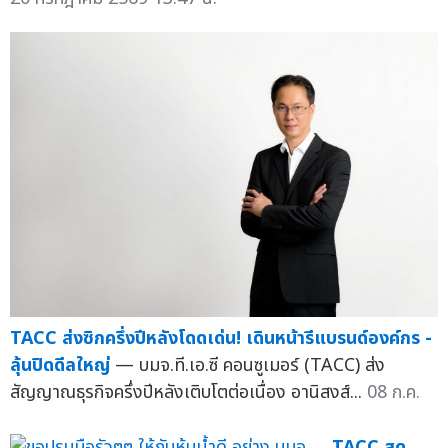
TACC ส่งซิกครึ่งปีหลังโดดเด่น! เดินหน้ารีแบรนด์องค์กร -
ลุ้นปิดดีลใหญ่
— บมจ.ที.เอ.ซี คอนซูเมอร์ (TACC) ส่ง
สัญญาณธุรกิจครึ่งปีหลังเติบโตต่อเนื่อง อานิสงส์...
08 ก.ค.
TACC สุด