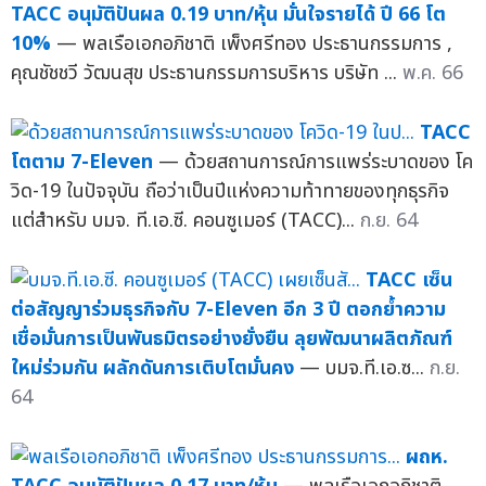
TACC อนุมัติปันผล 0.19 บาท/หุ้น มั่นใจรายได้ ปี 66 โต
10%
— พลเรือเอกอภิชาติ เพ็งศรีทอง ประธานกรรมการ ,
คุณชัชชวี วัฒนสุข ประธานกรรมการบริหาร บริษัท ...
พ.ค. 66
TACC
โตตาม 7-Eleven
— ด้วยสถานการณ์การแพร่ระบาดของ โค
วิด-19 ในปัจจุบัน ถือว่าเป็นปีแห่งความท้าทายของทุกธุรกิจ
แต่สำหรับ บมจ. ที.เอ.ซี. คอนซูเมอร์ (TACC)...
ก.ย. 64
TACC เซ็น
ต่อสัญญาร่วมธุรกิจกับ 7-Eleven อีก 3 ปี ตอกย้ำความ
เชื่อมั่นการเป็นพันธมิตรอย่างยั่งยืน ลุยพัฒนาผลิตภัณฑ์
ใหม่ร่วมกัน ผลักดันการเติบโตมั่นคง
— บมจ.ที.เอ.ซ...
ก.ย.
64
ผถห.