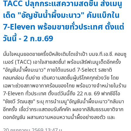
TACC ปลุกกระแสความสดชื่น ส่งเมนู
เด็ด "อัญชันน้ำผึ้งมะนาว" คัมแบ็กใน
7-Eleven พร้อมขายทั่วประเทศ ตั้งแต่
วันนี้ - 2 ก.ย.69
มั่นใจหนุนยอดขายครึ่งปีหลังเติบโตเข้าเป้า บมจ.ที.เอ.ซี. คอนซู
เมอร์ (TACC) เอาใจสายสดชื่น! พร้อมเสิร์ฟเมนูเด็ดอีกครั้ง
"อัญชันน้ำผึ้งมะนาว" ภายใต้แบรนด์ 7-Select รสชาติ
กลมกล่อม ดื่มง่าย เติมความสดชื่นผู้บริโภคทุกช่วงวัย โดย
เฉพาะช่วงสภาพอากาศร้อนของไทย พร้อมวางจำหน่ายในร้าน
7-Eleven ทั่วประเทศ ตั้งแต่วันนี้ถึง 22 ก.ย. 69 ฟากซีอีโอ
"ชัชชวี วัฒนสุข" ระบุ การนำเมนู"อัญชันน้ำผึ้งมะนาว"กลับมา
อีกครั้ง เชื่อว่ากระแสตอบรับคึกคัก ผลจากสีสันธรรมชาติจาก
ดอกอัญชัน ผสานความหอมหวานน้ำผึ้งอย่างลงตัว และ
20 กรกฎาคม 2569 13:47 น.