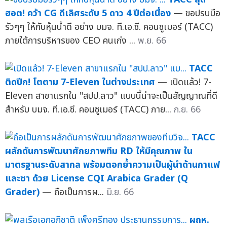
ฮอต! คว้า CG ดีเลิศระดับ 5 ดาว 4 ปีต่อเนื่อง
— ขอปรบมือ
รัวๆๆ ให้กับหุ้นน้ำดี อย่าง บมจ. ที.เอ.ซี. คอนซูเมอร์ (TACC)
ภายใต้การบริหารของ CEO คนเก่ง ...
พ.ย. 66
TACC
ติดปีก! โตตาม 7-Eleven ในต่างประเทศ
— เปิดแล้ว! 7-
Eleven สาขาแรกใน "สปป.ลาว" แบบนี้น่าจะเป็นสัญญาณที่ดี
สำหรับ บมจ. ที.เอ.ซี. คอนซูเมอร์ (TACC) ภาย...
ก.ย. 66
TACC
ผลักดันการพัฒนาศักยภาพทีม RD ให้มีคุณภาพ ใน
มาตรฐานระดับสากล พร้อมตอกย้ำความเป็นผู้นำด้านกาแฟ
และชา ด้วย License CQI Arabica Grader (Q
Grader)
— ถือเป็นการผ...
มิ.ย. 66
ผถห.