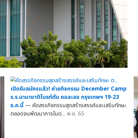
เปิดรับสมัครแล้ว! ค่ายกิจกรรม December Camp
ร.ร.นานาชาติไบรท์ตัน คอลเลจ กรุงเทพฯ 19-23
ธ.ค.นี้
— คัดสรรกิจกรรมสุดสร้างสรรค์และเสริมทักษะ
ตลอดจนพัฒนาการในด...
พ.ย. 65