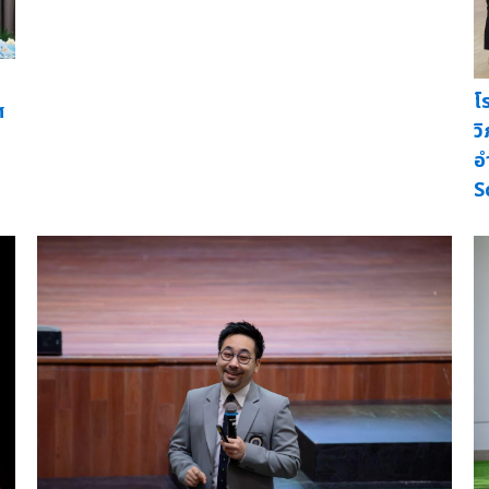
โ
ศ
ว
อ
S