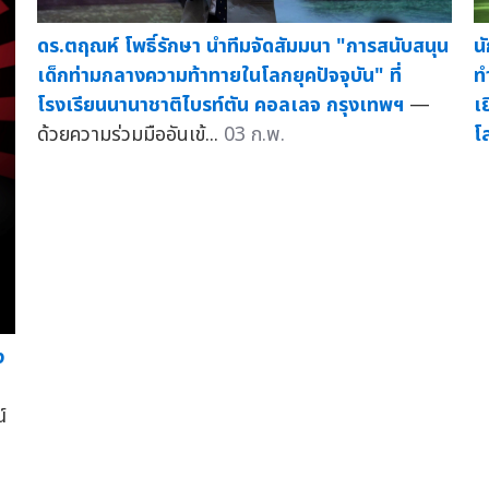
ดร.ตฤณห์ โพธิ์รักษา นำทีมจัดสัมมนา "การสนับสนุน
น
เด็กท่ามกลางความท้าทายในโลกยุคปัจจุบัน" ที่
ท
โรงเรียนนานาชาติไบรท์ตัน คอลเลจ กรุงเทพฯ
—
เ
ด้วยความร่วมมืออันเข้...
03 ก.พ.
โ
ง
์