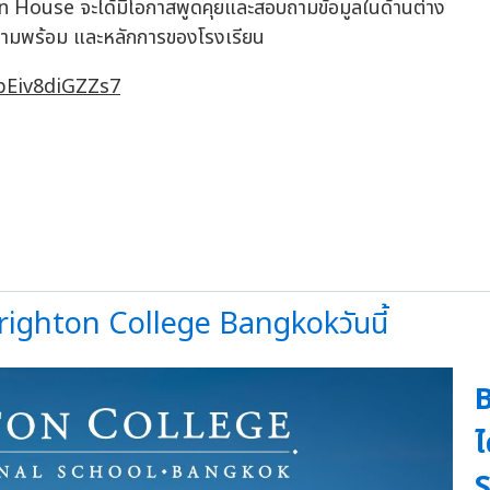
pen House จะได้มีโอกาสพูดคุยและสอบถามข้อมูลในด้านต่าง
ความพร้อม และหลักการของโรงเรียน
pEiv8diGZZs7
Brighton College Bangkokวันนี้
ไ
S