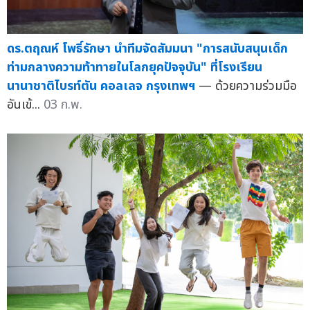
ดร.ตฤณห์ โพธิ์รักษา นำทีมจัดสัมมนา "การสนับสนุนเด็ก
ท่ามกลางความท้าทายในโลกยุคปัจจุบัน" ที่โรงเรียน
นานาชาติไบรท์ตัน คอลเลจ กรุงเทพฯ
— ด้วยความร่วมมือ
อันเข้...
03 ก.พ.