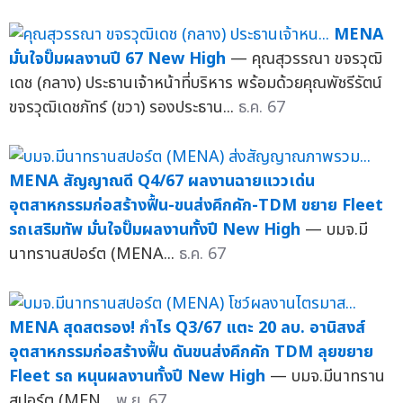
MENA
มั่นใจปั๊มผลงานปี 67 New High
— คุณสุวรรณา ขจรวุฒิ
เดช (กลาง) ประธานเจ้าหน้าที่บริหาร พร้อมด้วยคุณพัชรีรัตน์
ขจรวุฒิเดชภัทร์ (ขวา) รองประธาน...
ธ.ค. 67
MENA สัญญาณดี Q4/67 ผลงานฉายแววเด่น
อุตสาหกรรมก่อสร้างฟื้น-ขนส่งคึกคัก-TDM ขยาย Fleet
รถเสริมทัพ มั่นใจปั๊มผลงานทั้งปี New High
— บมจ.มี
นาทรานสปอร์ต (MENA...
ธ.ค. 67
MENA สุดสตรอง! กำไร Q3/67 แตะ 20 ลบ. อานิสงส์
อุตสาหกรรมก่อสร้างฟื้น ดันขนส่งคึกคัก TDM ลุยขยาย
Fleet รถ หนุนผลงานทั้งปี New High
— บมจ.มีนาทราน
สปอร์ต (MEN...
พ.ย. 67