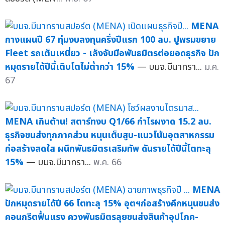
MENA
กางแผนปี 67 ทุ่มงบลงทุนครึ่งปีแรก 100 ลบ. ปูพรมขยาย
Fleet รถเต็มเหนี่ยว - เล็งจับมือพันธมิตรต่อยอดธุรกิจ ปัก
หมุดรายได้ปีนี้เติบโตไม่ต่ำกว่า 15%
— บมจ.มีนาทรา...
ม.ค.
67
MENA เกินต้าน! สตาร์ทงบ Q1/66 กำไรผงาด 15.2 ลบ.
ธุรกิจขนส่งทุกภาคส่วน หนุนเต็บสูบ-แนวโน้มอุตสาหกรรม
ก่อสร้างสดใส ผนึกพันธมิตรเสริมทัพ ดันรายได้ปีนี้โตทะลุ
15%
— บมจ.มีนาทรา...
พ.ค. 66
MENA
ปักหมุดรายได้ปี 66 โตทะลุ 15% อุตฯก่อสร้างคึกหนุนขนส่ง
คอนกรีตฟื้นแรง ควงพันธมิตรลุยขนส่งสินค้าอุปโภค-