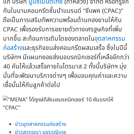
แก่ บริษัท
ปูนซิเมนต์ไทย
(ท่าหลวง) จำกัด หรือที่รู้จัก
กันในนามคอนกรีตชั้นนำแบรนด์ "ซีแพค (CPAC)"
ถือเป็นการเสริมทัพความพร้อมด้านกองยานให้กับ
CPAC เพื่อรองรับการขยายตัวทางเศรฐษกิจที่เพิ่ม
มากขึ้น สะท้อนการเติบโตของตลาดใน
อุตสาหกรรม
ก่อสร้าง
และธุรกิจขนส่งคอนกรีตผสมเสร็จ ซึ่งในปีนี้
บริษัทฯ มีแผนทยอยส่งมอบรถมิกเซอร์ที่เหลืออีกกว่า
40 คันให้แล้วเสร็จภายในไตรมาส 2 ทั้งนี้บริษัทฯ มุ่ง
มั่นที่จะพัฒนาบริการต่างๆ เพื่อมอบคุณค่าและความ
เชื่อมั่นให้กับลูกค้าต่อไป
ข่าวอุตสาหกรรมก่อสร้าง
ข่าวสุวรรณา ขจรวุฒิเดช