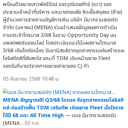
พร้อมด้วยนางสาวพัชรีรัตน์ ขจรวุฒิเดชภัทร์ (ขวา) รอง
ประธานเจ้าหน้าที่บริหาร และนายกอบชัย ชิดเชื้อสกุลชน (ซ้าย)
ผู้อำนวยการสายงานบัญชีการเงิน บริษัท มีนาทรานสปอร์ต
จำกัด (มหาชน) (MENA) ร่วมนำเสนอข้อมูลผลการดำเนิน
งานประจำไตรมาส 2/68 ในงาน Opportunity Day บน
แพลตฟอร์มออนไลน์ โดยประเมินแนวโน้มผลงานไตรมาส
3/68 เติบโตต่อเนื่อง รับอานิสงส์จากอุตสาหกรรมก่อสร้างและ
โลจิสติกส์ที่ยังสดใส ขณะที่ TDM เดินหน้าขยาย Fleet
รองรับดีมานด์จากการขยายสาขาของ CJ ทำ
05 กันยายน 2568 10:48 น.
MENA สัญญาณดี! Q3/68 โตแรง รับอุตสาหกรรมโลจิสติ
กส์-ก่อสร้างฟื้น TDM เสริมทัพ เร่งขยาย Fleet มั่นใจราย
ได้ปี 68 แตะ All Time High
— บมจ.มีนาทรานสปอร์ต
(MENA...
03 ก.ย.