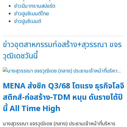
ข่าวมีนาทรานสปอร์ต
ข่าวปูนซิเมนต์ไทย
ข่าวปูนซิเมนต์
ข่าวอุตสาหกรรมก่อสร้าง+สุวรรณา ขจร
วุฒิเดชวันนี้
MENA ส่งซิก Q3/68 โตแรง ธุรกิจโลจิ
สติกส์-ก่อสร้าง-TDM หนุน ดันรายได้ปี
นี้ All Time High
นางสุวรรณา ขจรวุฒิเดช (กลาง) ประธานเจ้าหน้าที่บริหาร