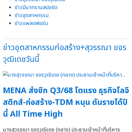
ข่าวมีนาทรานสปอร์ต
ข่าวอุตสาหกรรม
ข่าวแพลตฟอร์ม
ข่าวอุตสาหกรรมก่อสร้าง+สุวรรณา ขจร
วุฒิเดชวันนี้
MENA ส่งซิก Q3/68 โตแรง ธุรกิจโลจิ
สติกส์-ก่อสร้าง-TDM หนุน ดันรายได้ปี
นี้ All Time High
นางสุวรรณา ขจรวุฒิเดช (กลาง) ประธานเจ้าหน้าที่บริหาร