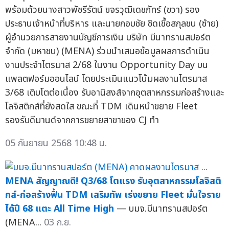
พร้อมด้วยนางสาวพัชรีรัตน์ ขจรวุฒิเดชภัทร์ (ขวา) รอง
ประธานเจ้าหน้าที่บริหาร และนายกอบชัย ชิดเชื้อสกุลชน (ซ้าย)
ผู้อำนวยการสายงานบัญชีการเงิน บริษัท มีนาทรานสปอร์ต
จำกัด (มหาชน) (MENA) ร่วมนำเสนอข้อมูลผลการดำเนิน
งานประจำไตรมาส 2/68 ในงาน Opportunity Day บน
แพลตฟอร์มออนไลน์ โดยประเมินแนวโน้มผลงานไตรมาส
3/68 เติบโตต่อเนื่อง รับอานิสงส์จากอุตสาหกรรมก่อสร้างและ
โลจิสติกส์ที่ยังสดใส ขณะที่ TDM เดินหน้าขยาย Fleet
รองรับดีมานด์จากการขยายสาขาของ CJ ทำ
05 กันยายน 2568 10:48 น.
MENA สัญญาณดี! Q3/68 โตแรง รับอุตสาหกรรมโลจิสติ
กส์-ก่อสร้างฟื้น TDM เสริมทัพ เร่งขยาย Fleet มั่นใจราย
ได้ปี 68 แตะ All Time High
— บมจ.มีนาทรานสปอร์ต
(MENA...
03 ก.ย.