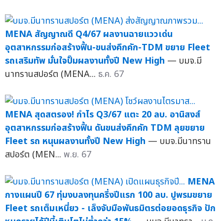
MENA สัญญาณดี Q4/67 ผลงานฉายแววเด่น
อุตสาหกรรมก่อสร้างฟื้น-ขนส่งคึกคัก-TDM ขยาย Fleet
รถเสริมทัพ มั่นใจปั๊มผลงานทั้งปี New High
— บมจ.มี
นาทรานสปอร์ต (MENA...
ธ.ค. 67
MENA สุดสตรอง! กำไร Q3/67 แตะ 20 ลบ. อานิสงส์
อุตสาหกรรมก่อสร้างฟื้น ดันขนส่งคึกคัก TDM ลุยขยาย
Fleet รถ หนุนผลงานทั้งปี New High
— บมจ.มีนาทราน
สปอร์ต (MEN...
พ.ย. 67
MENA
กางแผนปี 67 ทุ่มงบลงทุนครึ่งปีแรก 100 ลบ. ปูพรมขยาย
Fleet รถเต็มเหนี่ยว - เล็งจับมือพันธมิตรต่อยอดธุรกิจ ปัก