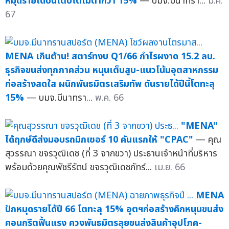
หมุดรายได้ปีนี้เติบโตไม่ต่ำกว่า 15%
— บมจ.มีนาทรา...
ม.ค.
67
MENA เกินต้าน! สตาร์ทงบ Q1/66 กำไรผงาด 15.2 ลบ.
ธุรกิจขนส่งทุกภาคส่วน หนุนเต็บสูบ-แนวโน้มอุตสาหกรรม
ก่อสร้างสดใส ผนึกพันธมิตรเสริมทัพ ดันรายได้ปีนี้โตทะลุ
15%
— บมจ.มีนาทรา...
พ.ค. 66
"MENA"
ได้ฤกษ์ดีส่งมอบรถมิกเซอร์ 10 คันแรกให้ "CPAC"
— คุณ
สุวรรณา ขจรวุฒิเดช (ที่ 3 จากขวา) ประธานเจ้าหน้าที่บริหาร
พร้อมด้วยคุณพัชรีรัตน์ ขจรวุฒิเดชภัทร์...
เม.ย. 66
MENA
ปักหมุดรายได้ปี 66 โตทะลุ 15% อุตฯก่อสร้างคึกหนุนขนส่ง
คอนกรีตฟื้นแรง ควงพันธมิตรลุยขนส่งสินค้าอุปโภค-