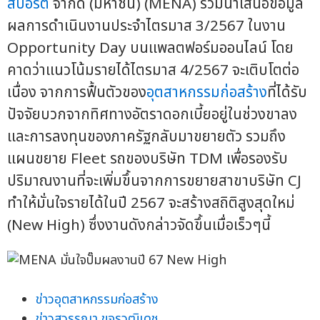
สปอร์ต
จำกัด (มหาชน) (MENA) ร่วมนำเสนอข้อมูล
ผลการดำเนินงานประจำไตรมาส 3/2567 ในงาน
Opportunity Day บนแพลตฟอร์มออนไลน์ โดย
คาดว่าแนวโน้มรายได้ไตรมาส 4/2567 จะเติบโตต่อ
เนื่อง จากการฟื้นตัวของ
อุตสาหกรรมก่อสร้าง
ที่ได้รับ
ปัจจัยบวกจากทิศทางอัตราดอกเบี้ยอยู่ในช่วงขาลง
และการลงทุนของภาครัฐกลับมาขยายตัว รวมถึง
แผนขยาย Fleet รถของบริษัท TDM เพื่อรองรับ
ปริมาณงานที่จะเพิ่มขึ้นจากการขยายสาขาบริษัท CJ
ทำให้มั่นใจรายได้ในปี 2567 จะสร้างสถิติสูงสุดใหม่
(New High) ซึ่งงานดังกล่าวจัดขึ้นเมื่อเร็วๆนี้
ข่าวอุตสาหกรรมก่อสร้าง
ข่าวสุวรรณา ขจรวุฒิเดช