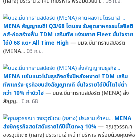
(กลาง) ประธานเจ้าหน้าที่บริหาร พร้อมด้วยนา...
05 ก.ย.
MENA สัญญาณดี! Q3/68 โตแรง รับอุตสาหกรรมโลจิสติ
กส์-ก่อสร้างฟื้น TDM เสริมทัพ เร่งขยาย Fleet มั่นใจราย
ได้ปี 68 แตะ All Time High
— บมจ.มีนาทรานสปอร์ต
(MENA...
03 ก.ย.
MENA แย้มแนวโน้มธุรกิจครึ่งปีหลังผงาด! TDM เสริม
ทัพแกร่ง-ธุรกิจขนส่งสัญญาณดี มั่นใจรายได้ปีนี้โตไม่ต่ำ
กว่า 10% ทำนิวไฮ
— บมจ.มีนาทรานสปอร์ต (MENA) ส่ง
สัญญ...
มิ.ย. 68
MENA
ส่งซิกธุรกิจสดใสดันรายได้ปีนี้โตทะลุ 10%
— คุณสุวรรณา
ขจรวุฒิเดช (กลาง) ประธานเจ้าหน้าที่บริหาร พร้อมด้วยคุณพัช