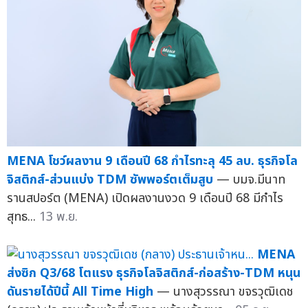
MENA โชว์ผลงาน 9 เดือนปี 68 กำไรทะลุ 45 ลบ. ธุรกิจโล
จิสติกส์-ส่วนแบ่ง TDM ซัพพอร์ตเต็มสูบ
— บมจ.มีนาท
รานสปอร์ต (MENA) เปิดผลงานงวด 9 เดือนปี 68 มีกำไร
สุทธ...
13 พ.ย.
MENA
ส่งซิก Q3/68 โตแรง ธุรกิจโลจิสติกส์-ก่อสร้าง-TDM หนุน
ดันรายได้ปีนี้ All Time High
— นางสุวรรณา ขจรวุฒิเดช