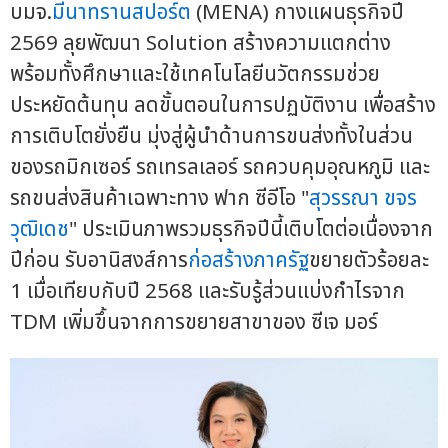
บมจ.
มีนาทรานสปอร์ต
(MENA) กางแผนธุรกิจปี
2569 ลุยพัฒนา Solution สร้างความแตกต่าง
พร้อมทั้งศึกษาและใช้เทคโนโลยีนวัตกรรมช่วย
ประหยัดต้นทุน ลดขั้นตอนในการปฏบัติงาน เพื่อสร้าง
การเติบโตยั่งยืน มุ่งสู่ผู้นำด้านการขนส่งทั้งในส่วน
ของรถมิกเซอร์ รถเทรลเลอร์ รถควบคุมอุณหภูมิ และ
รถขนส่งสินค้าเฉพาะทาง ฟาก ซีอีโอ "
สุวรรณา ขจร
วุฒิเดช
" ประเมินภาพรวมธุรกิจปีนี้เติบโตต่อเนื่องจาก
ปีก่อน รับอานิสงส์การ
ก่อสร้างภาครัฐ
ขยายตัวร้อยละ
1 เมื่อเทียบกับปี 2568 และรับรู้ส่วนแบ่งกำไรจาก
TDM เพิ่มขึ้นจากการขยายสาขาของ ซีเจ มอร์