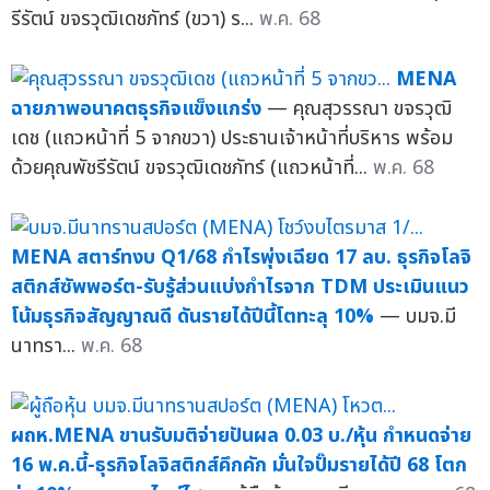
รีรัตน์ ขจรวุฒิเดชภัทร์ (ขวา) ร...
พ.ค. 68
MENA
ฉายภาพอนาคตธุรกิจแข็งแกร่ง
— คุณสุวรรณา ขจรวุฒิ
เดช (แถวหน้าที่ 5 จากขวา) ประธานเจ้าหน้าที่บริหาร พร้อม
ด้วยคุณพัชรีรัตน์ ขจรวุฒิเดชภัทร์ (แถวหน้าที่...
พ.ค. 68
MENA สตาร์ทงบ Q1/68 กำไรพุ่งเฉียด 17 ลบ. ธุรกิจโลจิ
สติกส์ซัพพอร์ต-รับรู้ส่วนแบ่งกำไรจาก TDM ประเมินแนว
โน้มธุรกิจสัญญาณดี ดันรายได้ปีนี้โตทะลุ 10%
— บมจ.มี
นาทรา...
พ.ค. 68
ผถห.MENA ขานรับมติจ่ายปันผล 0.03 บ./หุ้น กำหนดจ่าย
16 พ.ค.นี้-ธุรกิจโลจิสติกส์คึกคัก มั่นใจปั๊มรายได้ปี 68 โตก