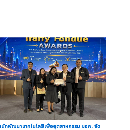
ำนักพัฒนาเทคโนโลยีเพื่ออุตสาหกรรม มจพ. จัด