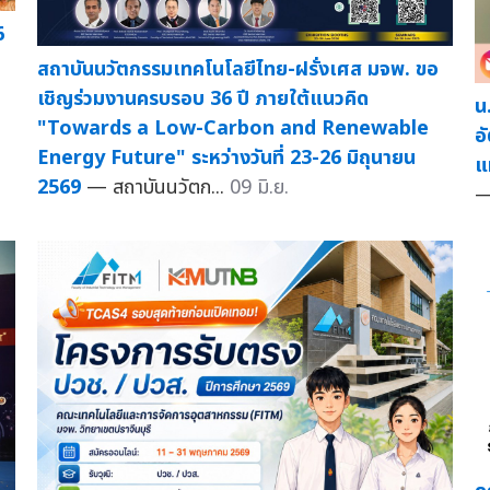
6
สถาบันนวัตกรรมเทคโนโลยีไทย-ฝรั่งเศส มจพ. ขอ
เชิญร่วมงานครบรอบ 36 ปี ภายใต้แนวคิด
น
"Towards a Low-Carbon and Renewable
อ
Energy Future" ระหว่างวันที่ 23-26 มิถุนายน
แ
2569
— สถาบันนวัตก...
09 มิ.ย.
—