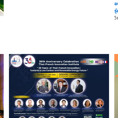
อ
รุ
ว