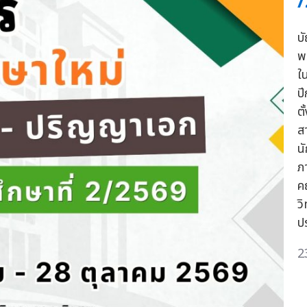
/
บ
พ
ใ
ปี
ต
ส
น
ภ
ค
ว
ป
2