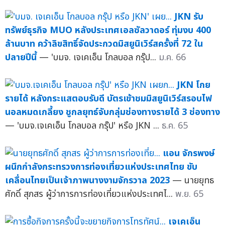
JKN รับ
ทรัพย์ธุรกิจ MUO หลังประเทศเอลซัลวาดอร์ ทุ่มงบ 400
ล้านบาท คว้าลิขสิทธิ์จัดประกวดมิสยูนิเวิร์สครั้งที่ 72 ใน
ปลายปีนี้
— 'บมจ. เจเคเอ็น โกลบอล กรุ๊ป...
ม.ค. 66
JKN โกย
รายได้ หลังกระแสตอบรับดี บัตรเข้าชมมิสยูนิเวิร์สรอบไฟ
นอลหมดเกลี้ยง ชูกลยุทธ์จับกลุ่มช่องทางรายได้ 3 ช่องทาง
— 'บมจ.เจเคเอ็น โกลบอล กรุ๊ป' หรือ JKN ...
ธ.ค. 65
แอน จักรพงษ์
ผนึกกำลังกระทรวงการท่องเที่ยวแห่งประเทศไทย ขับ
เคลื่อนไทยเป็นเจ้าภาพนางงามจักรวาล 2023
— นายยุทธ
ศักดิ์ สุภสร ผู้ว่าการการท่องเที่ยวแห่งประเทศไ...
พ.ย. 65
เจเคเอ็น