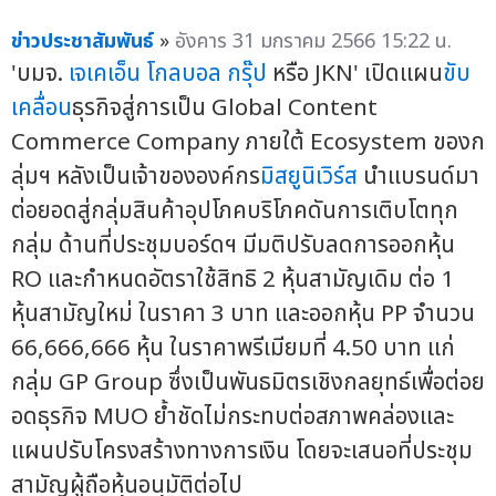
ข่าวประชาสัมพันธ์
»
อังคาร 31 มกราคม 2566 15:22 น.
'บมจ.
เจเคเอ็น โกลบอล กรุ๊ป
หรือ JKN' เปิดแผน
ขับ
เคลื่อน
ธุรกิจสู่การเป็น Global Content
Commerce Company ภายใต้ Ecosystem ของก
ลุ่มฯ หลังเป็นเจ้าขององค์กร
มิสยูนิเวิร์ส
นำแบรนด์มา
ต่อยอดสู่กลุ่มสินค้าอุปโภคบริโภคดันการเติบโตทุก
กลุ่ม ด้านที่ประชุมบอร์ดฯ มีมติปรับลดการออกหุ้น
RO และกำหนดอัตราใช้สิทธิ 2 หุ้นสามัญเดิม ต่อ 1
หุ้นสามัญใหม่ ในราคา 3 บาท และออกหุ้น PP จำนวน
66,666,666 หุ้น ในราคาพรีเมียมที่ 4.50 บาท แก่
กลุ่ม GP Group ซึ่งเป็นพันธมิตรเชิงกลยุทธ์เพื่อต่อย
อดธุรกิจ MUO ย้ำชัดไม่กระทบต่อสภาพคล่องและ
แผนปรับโครงสร้างทางการเงิน โดยจะเสนอที่ประชุม
สามัญผู้ถือหุ้นอนุมัติต่อไป