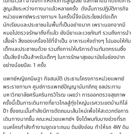
ไม่ทันเวลา อาจจะทำให้เกิดการสูญเสีย และที่ผ่านมาได้เกิดการ
สูญเสียระหว่างทางมาแล้วหลายครั้ง ดังนั้นการปฏิบัติภารกิจ
หน่วยแพทย์พระราชทานฯ ในครั้งนี้จึงมีประโยชน์ต่อเด็ก
นักเรียนและประชาชนในพื้นที่เป็นอย่างมาก เพราะนอกจากมี
หมอไปตรวจรักษาถึงที่แล้ว ยังมียาและเวชภัณฑ์ รวมถึงการนำ
เสื้อผ้า สิ่งของเครื่องใช้ที่จำเป็น อาหารแห้งต่างๆ ไปมอบให้กับ
เด็กและประชาชนด้วย รวมถึงการให้บริการด้านทันตกรรมซึ่ง
เป็นสิ่งจำเป็นสำหรับเด็กๆ ในการรักษาสุขอนามัยในช่องปาก
อย่างน้อยปีละ 1 ครั้ง
แพทย์หญิงกนิษฐา กิจสมบัติ ประธานโครงการหน่วยแพทย์
พระราชทานฯ ศูนย์การแพทย์ปัญญานันทภิกขุ ชลประทาน
มหาวิทยาลัยศรีนครินทรวิโรฒ เผยว่า การออกตรวจสุขภาพ
ครั้งนี้เป็นการเดินทางที่ยาวไกลสู่ทุ่งใหญ่นเรศวรเขตบ้านทิไล่
ป้า ซึ่งขณะนั้นกำลังมีการตัดถนนเส้นใหม่เพื่อให้สะดวกต่อการ
เดินทางมากขึ้น คณะหน่วยแพทย์ฯ จึงได้พบกับบางช่วงที่รถ
แมคโครกำลังทำงานขุดเจาะถนน ดินยังอ่อน ทำให้รถ 4W ดิน