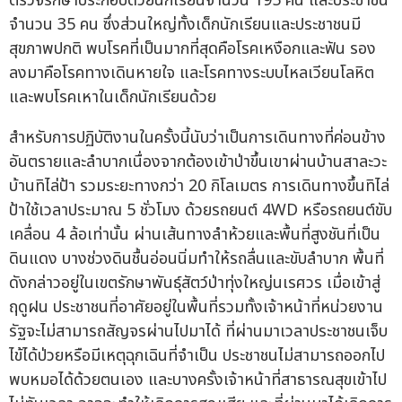
ตรวจรักษาประกอบด้วยนักเรียนจำนวน 195 คน และประชาชน
จำนวน 35 คน ซึ่งส่วนใหญ่ทั้งเด็กนักเรียนและประชาชนมี
สุขภาพปกติ พบโรคที่เป็นมากที่สุดคือโรคเหงือกและฟัน รอง
ลงมาคือโรคทางเดินหายใจ และโรคทางระบบไหลเวียนโลหิต
และพบโรคเหาในเด็กนักเรียนด้วย
สำหรับการปฏิบัติงานในครั้งนี้นับว่าเป็นการเดินทางที่ค่อนข้าง
อันตรายและลำบากเนื่องจากต้องเข้าป่าขึ้นเขาผ่านบ้านสาละวะ
บ้านทิไล่ป้า รวมระยะทางกว่า 20 กิโลเมตร การเดินทางขึ้นทิไล่
ป้าใช้เวลาประมาณ 5 ชั่วโมง ด้วยรถยนต์ 4WD หรือรถยนต์ขับ
เคลื่อน 4 ล้อเท่านั้น ผ่านเส้นทางลำห้วยและพื้นที่สูงชันที่เป็น
ดินแดง บางช่วงดินชื้นอ่อนนิ่มทำให้รถลื่นและขับลำบาก พื้นที่
ดังกล่าวอยู่ในเขตรักษาพันธุ์สัตว์ป่าทุ่งใหญ่นเรศวร เมื่อเข้าสู่
ฤดูฝน ประชาชนที่อาศัยอยู่ในพื้นที่รวมทั้งเจ้าหน้าที่หน่วยงาน
รัฐจะไม่สามารถสัญจรผ่านไปมาได้ ที่ผ่านมาเวลาประชาชนเจ็บ
ไข้ได้ป่วยหรือมีเหตุฉุกเฉินที่จำเป็น ประชาชนไม่สามารถออกไป
พบหมอได้ด้วยตนเอง และบางครั้งเจ้าหน้าที่สาธารณสุขเข้าไป