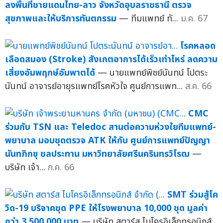
ลงพื้นที่ชายแดนไทย-ลาว จังหวัดอุบลราชธานี ตรวจ
สุขภาพและให้บริการทันตกรรม
— ทีมแพทย์ ทั...
ม.ค. 67
โรคหลอด
เลือดสมอง (Stroke) สังเกตอาการได้เร็วเท่าไหร่ ลดความ
เสี่ยงอัมพฤกษ์อัมพาตได้
— นายแพทย์พิชย์นันทน์ โปตระ
นันทน์ อาจารย์อายุรแพทย์โรคหัวใจ ศูนย์การแพท...
ส.ค. 66
CMC
ร่วมกับ TSN และ Teledoc สานต่อความห่วงใยทีมแพทย์-
พยาบาล มอบชุดตรวจ ATK ให้กับ ศูนย์การแพทย์ปัญญา
นันทภิกขุ ชลประทาน มหาวิทยาลัยศรีนครินทรวิโรฒ
—
บริษัท เจ้า...
ก.ค. 66
SMT ร่วมสู้โค
วิด-19 บริจาคชุด PPE ให้โรงพยาบาล 10,000 ชุด มูลค่า
กว่า 3,500,000 บาท
— บริษัท สตาร์ส ไมโครอิเล็กทรอนิกส์