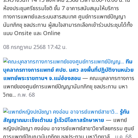
ระหว่างวันที่ 14 15 สิงหาคม 2568 เวลา 8.00-16.00 น. ณ
ห้องประชุมศรีธรรมโชติ ชั้น 7 อาคารสนับสนุนให้บริการ
ทางการแพทย์และระบบสารสนเทศ ศูนย์การแพทย์ปัญญา
นันทภิกขุ ชลประทาน ผู้สนใจสามารถเลือกเข้าร่วมประชุมได้ทั้ง
แบบ Onsite และ Online
08 กรกฎาคม 2568 17:42 น.
ทีม
บุคลากรทางการแพทย์ ศปช. มศว ลงพื้นที่ปฏิบัติงานหน่วย
แพทย์พระราชทานฯ จ.แม่ฮ่องสอน
— คณะบุคลากรทางการ
แพทย์ของศูนย์การแพทย์ปัญญานันทภิกขุ ชลประทาน มหา
วิทย...
ก.พ. 68
รู้ทัน
สัญญาณมะเร็งเต้านม รู้เร็วมีโอกาสรักษาหาย
— แพทย์
หญิงปณัชญา คงอ่อน อาจารย์แพทย์สาขาวิชาศัลยกรรม ศูนย์
การแพทย์ปัญญานันทภิกขุ ชลประทาน มหาวิทยาลั...
ม.ค. 68