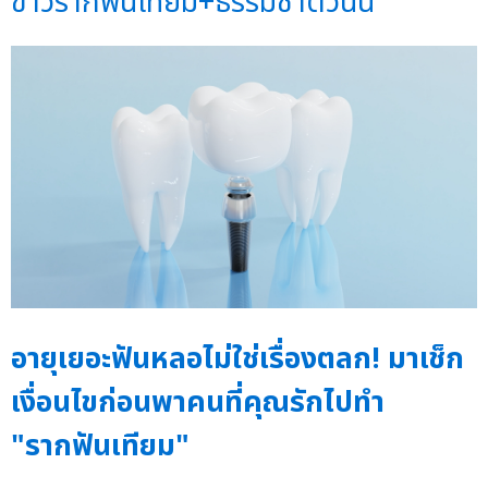
ข่าวรากฟันเทียม+ธรรมชาติวันนี้
อายุเยอะฟันหลอไม่ใช่เรื่องตลก! มาเช็ก
เงื่อนไขก่อนพาคนที่คุณรักไปทำ
"รากฟันเทียม"