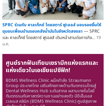
SPRC ร่วมกับ คาลเท็กซ์ โดยสตาร์ ฟูเอลส์ มอบรอยยิ้มให้
ชุมชนเพื่อนบ้านรอบคลังน้ำมันในจังหวัดสงขลา
— SPRC
และ คาลเท็กซ์ โดยสตาร์ ฟูเอลส์ เดินหน้าสานต่อภารกิจ...
19
ม.ค.
ศูนย์รากฟันเทียมเซรามิกแห่งแรกและ
แห่งเดียวในเอเชียแปซิฟิก!
BDMS Wellness Clinic ผนึกกำลัง Straumann
Group ประเทศไทย เสริมศักยภาพด้านทันตกรรมไทยสู่
Dental Wellness Hub ระดับสากล ผสานเทคโนโลยี
ทันตกรรมกับศาสตร์ความงามอย่างลงตัว บีดีเอ็มเอส
เวลเนส คลินิก (BDMS Wellness Clinic) ศูนย์สุขภาพ