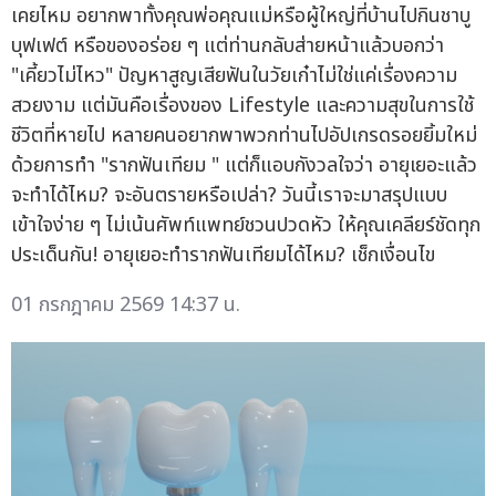
เคยไหม อยากพาทั้งคุณพ่อคุณแม่หรือผู้ใหญ่ที่บ้านไปกินชาบู
บุฟเฟต์ หรือของอร่อย ๆ แต่ท่านกลับส่ายหน้าแล้วบอกว่า
"เคี้ยวไม่ไหว" ปัญหาสูญเสียฟันในวัยเก๋าไม่ใช่แค่เรื่องความ
สวยงาม แต่มันคือเรื่องของ Lifestyle และความสุขในการใช้
ชีวิตที่หายไป หลายคนอยากพาพวกท่านไปอัปเกรดรอยยิ้มใหม่
ด้วยการทำ "รากฟันเทียม " แต่ก็แอบกังวลใจว่า อายุเยอะแล้ว
จะทำได้ไหม? จะอันตรายหรือเปล่า? วันนี้เราจะมาสรุปแบบ
เข้าใจง่าย ๆ ไม่เน้นศัพท์แพทย์ชวนปวดหัว ให้คุณเคลียร์ชัดทุก
ประเด็นกัน! อายุเยอะทำรากฟันเทียมได้ไหม? เช็กเงื่อนไข
01 กรกฎาคม 2569 14:37 น.