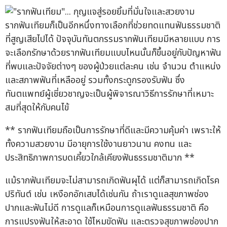
รากฟันเทียมก็เป็นอีกหนึ่งทางเลือกที่ช่วยทดแทนฟันธรรมชาติ
ที่สูญเสียไปได้ ปัจจุบันทันตกรรมรากฟันเทียมมีหลายแบบ การ
จะเลือกรักษาด้วยรากฟันเทียมแบบไหนนั้นก็ขึ้นอยู่กับปัญหาฟัน
ที่พบและปัจจัยต่างๆ ของผู้ป่วยแต่ละคน เช่น จำนวน ตำแหน่ง
และสภาพฟันที่เหลืออยู่ รวมทั้งกระดูกรองรับฟัน ซึ่ง
ทันตแพทย์ผู้เชี่ยวชาญจะเป็นผู้พิจารณาวิธีการรักษาที่เหมาะ
สมที่สุดให้กับคนไข้
** รากฟันเทียมถือเป็นการรักษาที่ดีและมีความคุ้มค่า เพราะให้
ทั้งความสวยงาม มีอายุการใช้งานยาวนาน คงทน และ
ประสิทธิภาพการบดเคี้ยวใกล้เคียงฟันธรรมชาติมาก **
แม้รากฟันเทียมจะไม่สามารถเกิดฟันผุได้ แต่ก็สามารถเกิดโรค
ปริทันต์ เช่น เหงือกอักเสบได้เช่นกัน ถ้าเราดูแลสุขภาพช่อง
ปากและฟันไม่ดี การดูแลก็เหมือนการดูแลฟันธรรมชาติ คือ
การแปรงฟันให้สะอาด ใช้ไหมขัดฟัน และตรวจสุขภาพช่องปาก