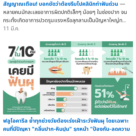
สัญญาณเตือน! บอกชัดว่าต้องรีบไปคลินิกทำฟันด่วน
—
หลายคนมักละเลยอาการผิดปกติเล็กๆ น้อยๆ ในช่องปาก จน
กระทั่งเกิดอาการปวดรุนแรงหรือลุกลามเป็นปัญหาใหญ่ท...
11 มี.ค.
ฟลูโอคารีล ย้ำทุกช่วงวัยต้องเร่งเฝ้าระวังฟันผุ โดยเฉพาะ
คนที่มีปัญหา "กลิ่นปาก-หินปูน" รุกหน้า "ป้องกัน-ลดความ