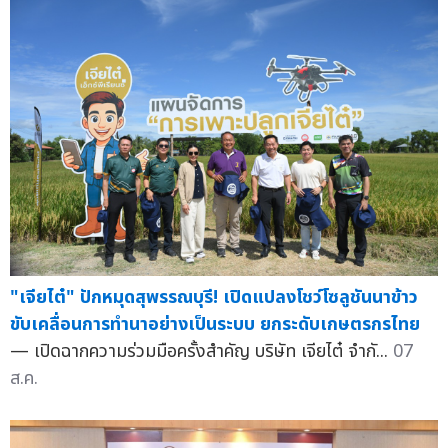
"เจียไต๋" ปักหมุดสุพรรณบุรี! เปิดแปลงโชว์โซลูชันนาข้าว
ขับเคลื่อนการทำนาอย่างเป็นระบบ ยกระดับเกษตรกรไทย
— เปิดฉากความร่วมมือครั้งสำคัญ บริษัท เจียไต๋ จำกั...
07
ส.ค.