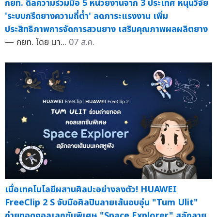
กยท. ดีลความร่วมมือ 5 หน่วยงานจาก 3 ประเทศ หนุนวิจัย
'ระบบกรีดยางความถี่ต่ำ' ลดภาระแรงงาน เพิ่ม
ประสิทธิภาพการจัดการสวนยาง เสริมคุณภาพผลผลิตยาง
— กยท. โดย นา...
07 ส.ค.
เมื่อเทคโนโลยีผสานศิลปะอย่างลงตัว! HUAWEI
FreeClip 2 S จับมือศิลปินลายเส้นอบอุ่น "Tum Ulit"
ถ่ายทอดคอลเลกชันพิเศษ "Space Explorer" สลักลาย