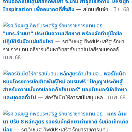
งานออกแบบศูนย์สกัดพืชยา จ.น่าน ย้ำจุดแข็งด้าน Design
Inspiration เพื่ออนาคตที่ยั่งยืน
— สโตนเฮ้นจ์ฯ...
มิ.ย. 68
"มทร.ล้านนา" ประเมินความเสียหาย พร้อมจัดทำคู่มือข้อ
ปฏิบัติรับมือแผ่นดินไหว
— รศ.วิเชษฐ ทิพย์ประเสริฐ รักษา
ราชการแทน อธิการบดีมหาวิทยาลัยเทคโนโลยีราชมงคลล้...
เม.ย. 68
ฟอร์ติเน็ต
หนุนโครงการบัณฑิตพันธุ์ใหม่ อบรมฟรี "ปัญญาประดิษฐ์
สำหรับความมั่นคงปลอดภัยไซเบอร์" มอบใบเซอร์นักศึกษา
และบุคคลทั่วไป
— ฟอร์ติเน็ตให้การสนับสนุนหล...
เม.ย. 68
มทร.ล้าน
นา ปรับ 8 หลักสูตร รองรับนักศึกษาต่างชาติ รับมือเด็กเกิด
น้อย
— รศ.วิเชษฐ ทิพย์ประเสริฐ รักษาราชการแทน