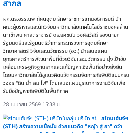
สากล
ผศ.ดร.อรรณพ ทัศนอุดม รักษาราชการแทนอธิการบดี นำ
คณะผู้บริหารและนักวิจัยมหาวิทยาลัยเทคโนโลยีราชมงคลล้าน
นาเข้าพบ ศาสตราจารย์ ดร.ยศชนัน วงศ์สวัสดิ์ รองนายก
รัฐมนตรีและรัฐมนตรีว่าการกระทรวงการอุดมศึกษา
วิทยาศาสตร์ วิจัยและนวัตกรรม (อว.) นำเสนอแผน
ยุทธศาสตร์การพัฒนาพื้นที่ด้วยวิจัยและนวัตกรรม มุ่งเป้าขับ
เคลื่อนเศรษฐกิจฐานรากและแก้ปัญหาเชิงพื้นที่อย่างยั่งยืน
โดยมหาวิทยาลัยได้ชูแนวคิดนวัตกรรมจัดการภัยพิบัติแบบครบ
วงจร "ดิน น้ำ ลม ไฟ" โดยเสนอแผนบูรณาการงานวิจัยเพื่อ
รับมือปัญหาภัยพิบัติในพื้นที่ภาค
28 เมษายน 2569 15:38 น.
สโตนเฮ้นจ์ฯ
(STH) สร้างความเชื่อมั่น ด้วยแนวคิด "หญ้า สู่ ยา" คว้า