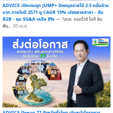
ADVICE เปิดเกมรุก JUMP+ ปักหมุดรายได้ 2.5 หมื่นล้าน
บาท ภายในปี 2571 ชู CAGR 15% เร่งขยายสาขา - ดัน
B2B - คุม SG&A เหลือ 8%
— "บมจ. แอดไวซ์ ไอที อิน
ฟิน...
20 เม.ย.
ADVICE ปักหมุด 77 จังหวัดทั่วไทย เดินหน้าโครงการ