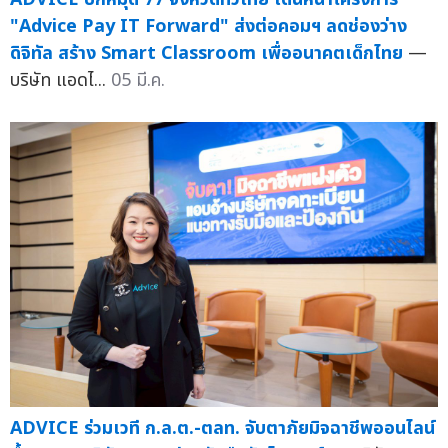
"Advice Pay IT Forward" ส่งต่อคอมฯ ลดช่องว่าง
ดิจิทัล สร้าง Smart Classroom เพื่ออนาคตเด็กไทย
—
บริษัท แอดไ...
05 มี.ค.
ADVICE ร่วมเวที ก.ล.ต.-ตลท. จับตาภัยมิจฉาชีพออนไลน์