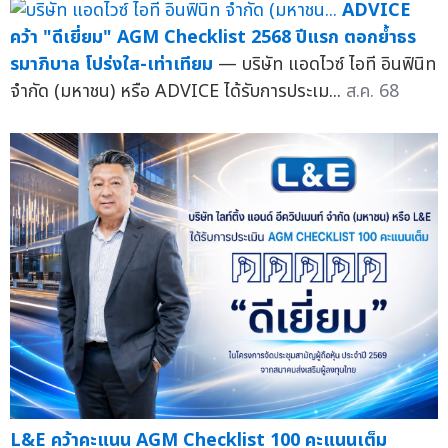
ADVICE
คว้า "ดีเยี่ยม" AGM Checklist 2568 ปีแรก ตอกย้ำธร
รมาภิบาล โปร่งใส-เท่าเทียม
— บริษัท แอดไวซ์ ไอที อินฟินิท
จำกัด (มหาชน) หรือ ADVICE ได้รับการประเม...
ส.ค. 68
L&E คว้าคะแนน AGM Checklist 100 คะแนนเต็ม