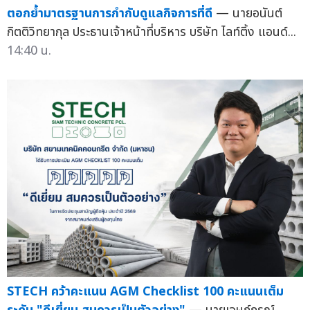
ตอกย้ำมาตรฐานการกำกับดูแลกิจการที่ดี
— นายอนันต์
กิตติวิทยากุล ประธานเจ้าหน้าที่บริหาร บริษัท ไลท์ติ้ง แอนด์...
14:40 น.
STECH คว้าคะแนน AGM Checklist 100 คะแนนเต็ม