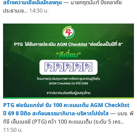
สร้างความเชื่อมั่นนักลงทุน
— นายกฤตนันท์ ปิงคลาศัย
ประธานเจ...
14:30 น.
PTG ฟอร์มแกร่ง! รับ 100 คะแนนเต็ม AGM Checklist
ปี 69 8 ปีติด สะท้อนธรรมาภิบาล-บริหารโปร่งใส
— บมจ. พี
ทีจี เอ็นเนอยี (PTG) คว้า 100 คะแนนเต็ม (ระดับ 5 เหร...
11:50 น.