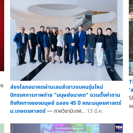
T
าง
ส่องโลกอนาคตผ่านเลนส์เยาวชนคนรุ่นใหม่
'
นิทรรศการภาพถ่าย "มนุษย์อนาคต" ชวนตั้งคำถาม
S
ถึงทิศทางของมนุษย์ ฉลอง 45 ปี คณะมนุษยศาสตร์
อ
ม.เกษตรศาสตร์
— ภาควิชานิเทศ...
13 มี.ค.