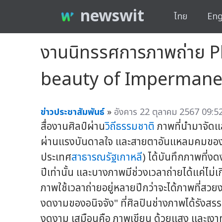
newswit
ไทย
Eng
งานนิทรรศการภาพถ่าย P
beauty of Imperman
ข่าวประชาสัมพันธ์
»
อังคาร 22 ตุลาคม 2567 09:52
สื่องานศิลป์ผ่าน
วิถีธรรมชาติ
ภาพที่นำมาจัดแส
ผ่านแรงบันดาลใจ และสายตาอันแหลมคมของ
ประเทศ
สาธารณรัฐเกาหลี
) ได้บันทึกภาพที่งด
ปีเท่านั้น และบางภาพมีช่วงเวลาถ่ายได้แค่ไม่เ
ภาพใช้เวลาถ่ายอยู่หลายปีกว่าจะได้ภาพที่ส
งดงามของอนิจจัง" ที่ศิลปินช่างภาพได้รังสรร
งดงาม เสมือนคือ ภาพเขียน ด้วยแสง และเงาท