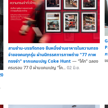
G
P
สามย่าน-บรรทัดทอง ยืนหนึ่งย่านอาหารในความทรง
ภ
จำของคนทุกรุ่น ผ่านนิทรรศการภาพถ่าย "77 ภาพ
ข
ทรงจำ" จากแคมเปญ Coke Hunt
— "โค้ก" ฉลอง
ครบรอบ 77 ปี ผ่านแคมเปญ "โค...
02 มิ.ย.
20
ง