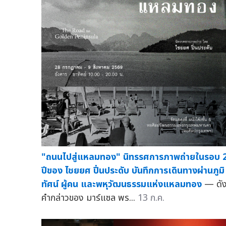
"ถนนไปสู่แหลมทอง" นิทรรศการภาพถ่ายในรอบ 
ปีของ ไชยยศ ปิ่นประดับ บันทึกการเดินทางผ่านภูมิ
ทัศน์ ผู้คน และพหุวัฒนธรรมแห่งแหลมทอง
— ดั
คำกล่าวของ มาร์แซล พร...
13 ก.ค.