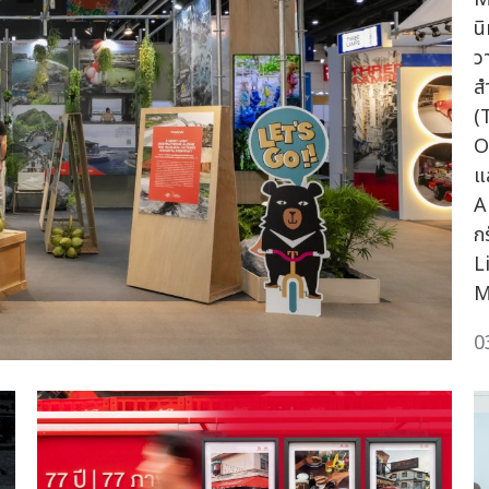
น
ว
ส
(
O
แ
A
ก
L
M
0