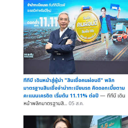
ทีทีบี เดินหน้าสู่ผู้นำ "สินเชื่อคนผ่อนดี" พลิก
มาตรฐานสินเชื่อจำนำทะเบียนรถ คิดดอกเบี้ยตาม
คะแนนเครดิต เริ่มต้น 11.11% ต่อปี
— ทีทีบี เดิน
หน้าพลิกมาตรฐานสิ...
05 ส.ค.