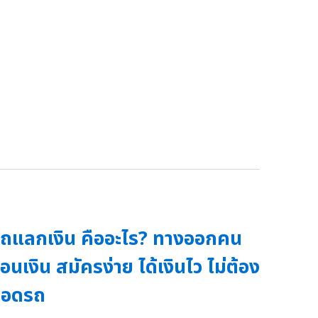
ถแลกเงิน คืออะไร? ทางออกคน
้อนเงิน สมัครง่าย ได้เงินไว ไม่ต้อง
จอดรถ