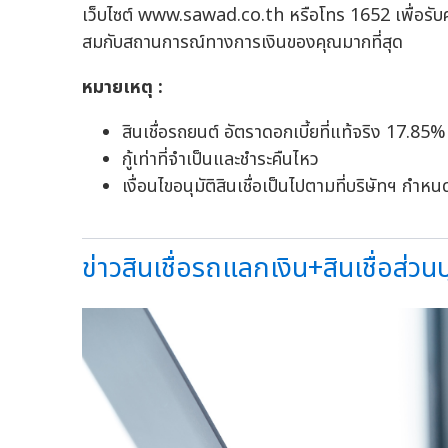
เว็บไซต์ www.sawad.co.th หรือโทร 1652 เพื่อรับคำป
สมกับสถานการณ์ทางการเงินของคุณมากที่สุด
หมายเหตุ :
สินเชื่อรถยนต์ อัตราดอกเบี้ยที่แท้จริง 17.8
กู้เท่าที่จำเป็นและชำระคืนไหว
เงื่อนไขอนุมัติสินเชื่อเป็นไปตามที่บริษัทฯ กำหน
ข่าวสินเชื่อรถแลกเงิน+สินเชื่อส่วนบ