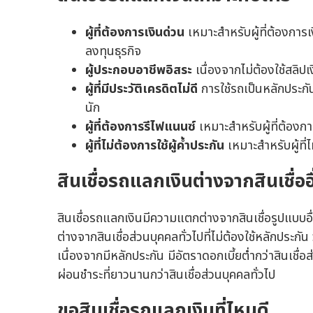
ผู้ที่ต้องการเงินด่วน
เหมาะสำหรับผู้ที่ต้องการเ
ลงทุนธุรกิจ
ผู้ประกอบอาชีพอิสระ
เนื่องจากไม่ต้องใช้สลิปเง
ผู้ที่มีประวัติเครดิตไม่ดี
การใช้รถเป็นหลักประกันช
นัก
ผู้ที่ต้องการรีไฟแนนซ์
เหมาะสำหรับผู้ที่ต้อง
ผู้ที่ไม่ต้องการใช้ผู้ค้ำประกัน
เหมาะสำหรับผู้ที่
สินเชื่อรถแลกเงินต่างจากสินเชื่ออ
สินเชื่อรถแลกเงินมีความแตกต่างจากสินเชื่อรูปแบบอื่
ต่างจากสินเชื่อส่วนบุคคลทั่วไปที่ไม่ต้องใช้หลักประกัน ว
เนื่องจากมีหลักประกัน มีอัตราดอกเบี้ยต่ำกว่าสินเช
ผ่อนชำระที่ยาวนานกว่าสินเชื่อส่วนบุคคลทั่วไป
ขอสินเชื่อรถแลกเงินที่ไหนดี