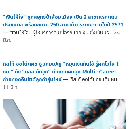
"เงินให้ใจ" ชูกลยุทธ์ป่าล้อมเมือง เปิด 2 สาขาแรกแถบ
ปริมณฑล พร้อมขยาย 250 สาขาทั่วประเทศภายในปี 2571
— "เงินให้ใจ" ผู้ให้บริการสินเชื่อรถแลกเงิน ซึ่งเป็นบร...
24
มี.ค.
ทิสโก้ ออโต้แคช ชูแคมเปญ "หมุนเงินทันใช้ รู้ผลไวใน 1
ชม." ดึง "มอส มัดจุก" ตัวแทนคนยุค Multi -Career
ถ่ายทอดอินไซต์ลูกค้ารุ่นใหม่
— ทิสโก้ ออโต้แคช เดินหน...
11 มี.ค.