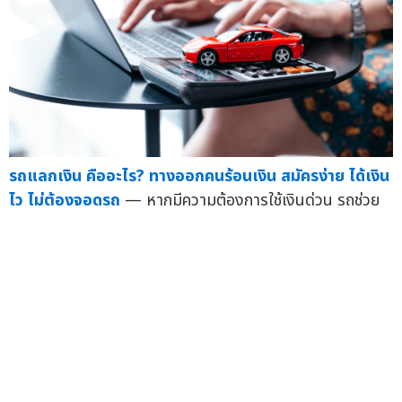
รถแลกเงิน คืออะไร? ทางออกคนร้อนเงิน สมัครง่าย ได้เงิน
ไว ไม่ต้องจอดรถ
— หากมีความต้องการใช้เงินด่วน รถช่วย
ได้ โดยเฉพาะบริการรถแลกเงิน หรือสินเชื่อจำนำทะเบี...
18
ธ.ค.
ไขข้อ
สงสัย สินเชื่อรถแลกเงินคืออะไร
— การขาดสภาพคล่อง
ทางการเงิน นับว่าเป็นปัญหาใหญ่ที่หลายคนต้องเผชิญ การ
มองหาแหล่งเงินด่วนเพื่อใช้จ่ายในยามจำ...
พ.ย. 67