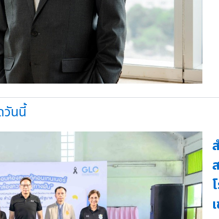
ันนี้
ส
ส
โ