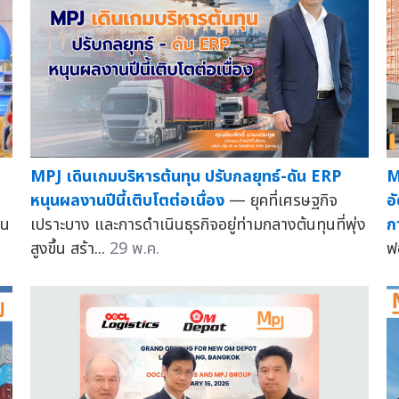
MPJ เดินเกมบริหารต้นทุน ปรับกลยุทธ์-ดัน ERP
M
หนุนผลงานปีนี้เติบโตต่อเนื่อง
— ยุคที่เศรษฐกิจ
อ
าน
เปราะบาง และการดำเนินธุรกิจอยู่ท่ามกลางต้นทุนที่พุ่ง
ก
สูงขึ้น สร้า...
29 พ.ค.
ฟ