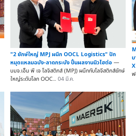
M
"2 ยักษ์ใหญ่ MPJ ผนึก OOCL Logistics" ปัก
บ
หมุดแหลมฉบัง-ลาดกระบัง ปั้นผลงานนิวไฮต่อ
—
X
บมจ.เอ็ม พี เจ โลจิสติกส์ (MPJ) ผนึกกับโลจีสติกส์ยักษ์
ฟ
ใหญ่ระดับโลก OOC...
04 มี.ค.