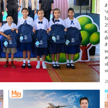
ส
"
โ
2
คว
ย
ส
ข
ส
เ
แ
2