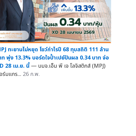
PJ ทะยานไม่หยุด โชว์กำไรปี 68 ทุบสถิติ 111 ล้าน
าท พุ่ง 13.3% บอร์ดใจป้ำเปย์ปันผล 0.34 บาท จ่อ
D 28 เม.ย. นี้
— บมจ.เอ็ม พี เจ โลจิสติกส์ (MPJ)
อร์มแกร...
26 ก.พ.