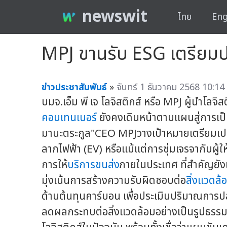
newswit
ไทย
Eng
MPJ ขานรับ ESG เตรียมปร
ข่าวประชาสัมพันธ์
»
จันทร์ 1 ธันวาคม 2568 10:14 
บมจ.เอ็ม พี เจ โลจิสติกส์ หรือ MPJ ผู้นำโล
คอนเทนเนอร์
ยังคงเดินหน้าตามแผนสู่การเป็น
มานะตระกูล"CEO MPJวางเป้าหมายเตรียมเปลี
ลากไฟฟ้า (EV) หรือแม้แต่การซุ่มเจรจากับผู้ใ
การให้
บริการขนส่ง
ภายในประเทศ ที่สำคัญยังเ
มุ่งเน้นการสร้างความรับผิดชอบต่อ
สิ่งแวดล้
ด้านต้นทุนคาร์บอน เพื่อประเมินปริมาณการ
ลดผลกระทบต่อสิ่งแวดล้อมอย่างเป็นรูปธรรม