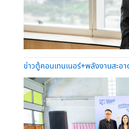
ข่าวตู้คอนเทนเนอร์+พลังงานสะอาดว