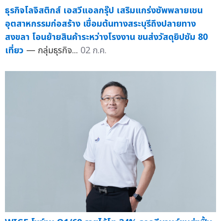
ธุรกิจโลจิสติกส์ เอสวีแอลกรุ๊ป เสริมแกร่งซัพพลายเชน
อุตสาหกรรมก่อสร้าง เชื่อมต้นทางสระบุรีถึงปลายทาง
สงขลา โอนย้ายสินค้าระหว่างโรงงาน ขนส่งวัสดุยิปซัม 80
เที่ยว
— กลุ่มธุรกิจ...
02 ก.ค.