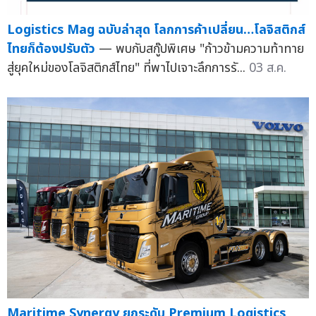
Logistics Mag ฉบับล่าสุด โลกการค้าเปลี่ยน…โลจิสติกส์
ไทยก็ต้องปรับตัว
— พบกับสกู๊ปพิเศษ "ก้าวข้ามความท้าทาย
สู่ยุคใหม่ของโลจิสติกส์ไทย" ที่พาไปเจาะลึกการรั...
03 ส.ค.
Maritime Synergy ยกระดับ Premium Logistics