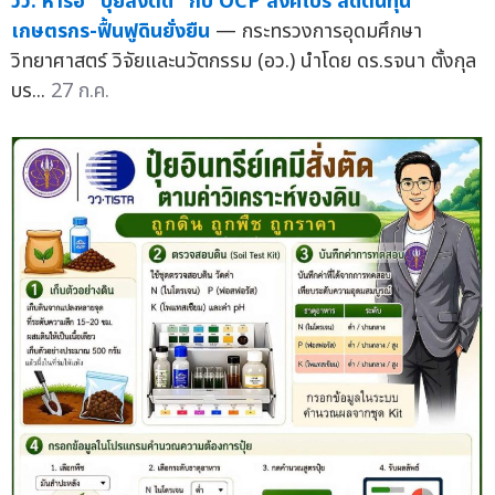
วว. หารือ "ปุ๋ยสั่งตัด" กับ OCP สิงคโปร์ ลดต้นทุน
เกษตรกร-ฟื้นฟูดินยั่งยืน
— กระทรวงการอุดมศึกษา
วิทยาศาสตร์ วิจัยและนวัตกรรม (อว.) นำโดย ดร.รจนา ตั้งกุล
บร...
27 ก.ค.