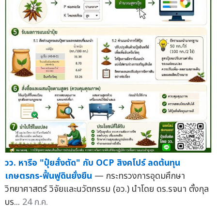
วว. หารือ "ปุ๋ยสั่งตัด" กับ OCP สิงคโปร์ ลดต้นทุน
เกษตรกร-ฟื้นฟูดินยั่งยืน
— กระทรวงการอุดมศึกษา
วิทยาศาสตร์ วิจัยและนวัตกรรม (อว.) นำโดย ดร.รจนา ตั้งกุล
บร...
24 ก.ค.