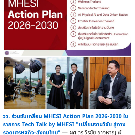
วว. ร่วมขับเคลื่อน MHESI Action Plan 2026-2030 ใน
รายการ Tech Talk by MHESI "เปลี่ยนงานวิจัย สู่ทาง
รอดเศรษฐกิจ-สังคมไทย"
— ผศ.ดร.วีรชัย อาจหาญ ผู้