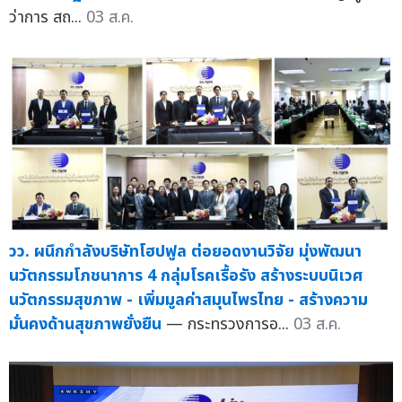
ว่าการ สถ...
03 ส.ค.
วว. ผนึกกำลังบริษัทโฮปฟูล ต่อยอดงานวิจัย มุ่งพัฒนา
นวัตกรรมโภชนาการ 4 กลุ่มโรคเรื้อรัง สร้างระบบนิเวศ
นวัตกรรมสุขภาพ - เพิ่มมูลค่าสมุนไพรไทย - สร้างความ
มั่นคงด้านสุขภาพยั่งยืน
— กระทรวงการอ...
03 ส.ค.