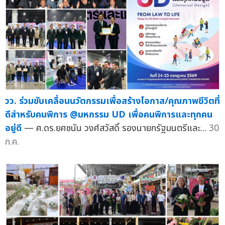
วว. ร่วมขับเคลื่อนนวัตกรรมเพื่อสร้างโอกาส/คุณภาพชีวิตที่
ดีสำหรับคนพิการ @มหกรรม UD เพื่อคนพิการและทุกคน
อยู่ดี
— ศ.ดร.ยศชนัน วงศ์สวัสดิ์ รองนายกรัฐมนตรีและ...
30
ก.ค.