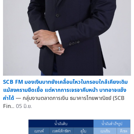
SCB FM มองเงินบาทยังเคลื่อนไหวในกรอบใกล้เคียงเดิม
แม้สงครามยืดเยื้อ แต่หากการเจรจาคืบหน้า บาทอาจแข็ง
ค่าได้
— กลุ่มงานตลาดการเงิน ธนาคารไทยพาณิชย์ (SCB
Fin...
05 มิ.ย.