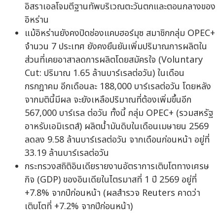
อิสราเอลโจมตีฐานทัพบริเวณตะวันตกและตอนกลางของ
อิหร่าน
แม้อิหร่านยังคงปิดช่องแคบฮอร์มุซ สมาชิกกลุ่ม OPEC+
จำนวน 7 ประเทศ ยังคงยืนยันเพิ่มปริมาณการผลิตใน
ส่วนที่เคยอาสาลดการผลิตโดยสมัครใจ (Voluntary
Cut: ปริมาณ 1.65 ล้านบาร์เรลต่อวัน) ในเดือน
กรกฎาคม อีกเดือนละ 188,000 บาร์เรลต่อวัน โดยหลัง
จากมตินี้มีผล จะยังเหลือปริมาณที่ต้องเพิ่มขึ้นอีก
567,000 บาร์เรล ต่อวัน ทั้งนี้ กลุ่ม OPEC+ (รวมสหรัฐ
อาหรับเอมิเรตส์) ผลิตน้ำมันดิบในเดือนเมษายน 2569
ลดลง 9.58 ล้านบาร์เรลต่อวัน จากเดือนก่อนหน้า อยู่ที่
33.19 ล้านบาร์เรลต่อวัน
กระทรวงสถิติอินเดียรายงานอัตราการเติบโตทางเศรษ
กิจ (GDP) ของอินเดียในไตรมาสที่ 1 ปี 2569 อยู่ที่
+7.8% จากปีก่อนหน้า (ผลสำรวจ Reuters คาดว่า
เติบโตที่ +7.2% จากปีก่อนหน้า)