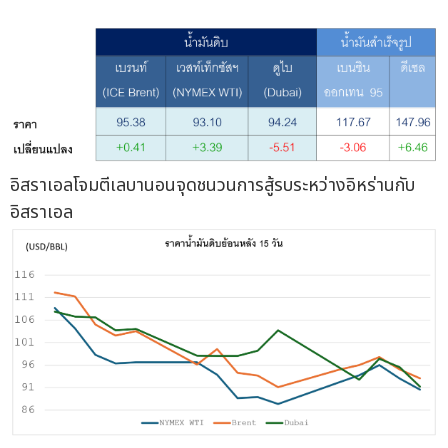
อิสราเอลโจมตีเลบานอนจุดชนวนการสู้รบระหว่างอิหร่านกับ
อิสราเอล