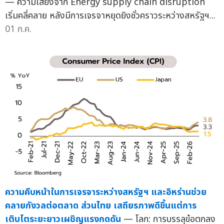
— ความเสี่ยงจาก Energy supply chain disruption
เริ่มคลี่คลาย หลังมีการเจรจาหยุดยิงชั่วคราวระหว่างสหรัฐฯ...
01 ก.ค.
ความคืบหน้าในการเจรจาระหว่างสหรัฐฯ และอิหร่านช่วย
คลายกังวลต่อตลาด ส่วนไทย เสถียรภาพดีขึ้นแต่การ
เติบโตระยะยาวเผชิญแรงกดดัน
— โลก: การบรรลุข้อตกลง