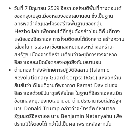
วันที่ 7 มิถุนายน 2569 อิสราเอลโจมตีพื้นที่ทางตอนใต้
ของกรุงเบรุตเมืองหลวงของเลบานอน ซึ่งเป็นฐาน
อิทธิพลสำคัญและโครงสร้างพื้นฐานของกลุ่ม
Hezbollah เพื่อตอบโต้ที่กลุ่มดังกล่าวโจมตีพื้นที่ทาง
เหนือของอิสราเอล การโจมตีตอบโต้ดังกล่าว สร้างความ
เสี่ยงในการเจราจาข้อตกลงหยุดยิงระหว่างอิหร่าน-
สหรัฐฯ เนื่องจากอิหร่านเตือนว่าจะยุติการเจรจาหาก
อิสราเอลละเมิดข้อตกลงหยุดยิงกับเลบานอน
ด้านกองกำลังพิทักษ์การปฏิวัติอิสลาม (Islamic
Revolutionary Guard Corps: IRGC) แห่งอิหร่าน
ยืนยันว่าได้โจมตีฐานทัพอากาศ Ramat David ของ
อิสราเอลด้วยขีปนาวุธพิสัยไกล ในฐานที่อิสราเอลละเมิด
ข้อตกลงหยุดยิงกับเลบานอน ด้านประธานาธิบดีสหรัฐฯ
นาย Donald Trump กล่าวว่าจะโทรศัพท์หานายก
รัฐมนตรีอิสราเอล นาย Benjamin Netanyahu เพื่อ
ปรามมิให้ตอบโต้ ทว่าไม่เป็นผล เพราะหลังจากนั้น