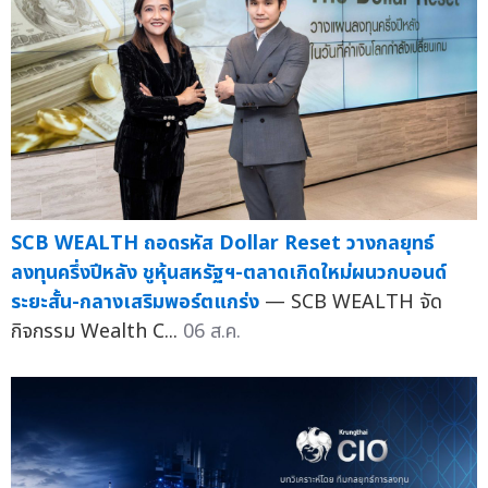
SCB WEALTH ถอดรหัส Dollar Reset วางกลยุทธ์
ลงทุนครึ่งปีหลัง ชูหุ้นสหรัฐฯ-ตลาดเกิดใหม่ผนวกบอนด์
ระยะสั้น-กลางเสริมพอร์ตแกร่ง
— SCB WEALTH จัด
กิจกรรม Wealth C...
06 ส.ค.