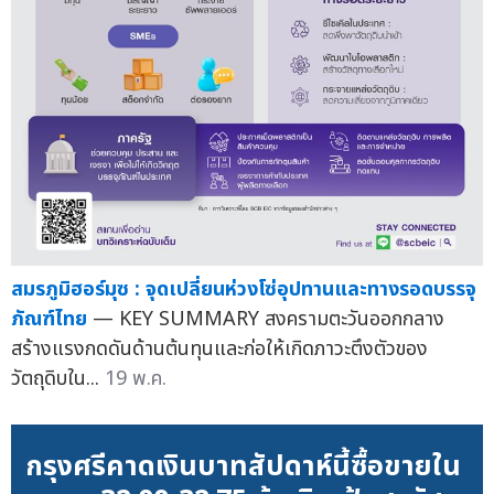
สมรภูมิฮอร์มุซ : จุดเปลี่ยนห่วงโซ่อุปทานและทางรอดบรรจุ
ภัณฑ์ไทย
— KEY SUMMARY สงครามตะวันออกกลาง
สร้างแรงกดดันด้านต้นทุนและก่อให้เกิดภาวะตึงตัวของ
วัตถุดิบใน...
19 พ.ค.
กรุงศรีคาดเงินบาทสัปดาห์นี้ซื้อขายใน