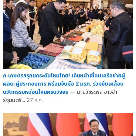
ก.เกษตรฯรุกยกระดับไหมไทย! เดินหน้าเชื่อมเครือข่ายผู้
ผลิต-ผู้ประกอบการ พร้อมจับมือ 2 มรภ. ร่วมขับเคลื่อน
นวัตกรรมหม่อนไหมครบวงจร
— นายวัชระพล ขาวขำ
รัฐมนตรี...
27 ก.ค.