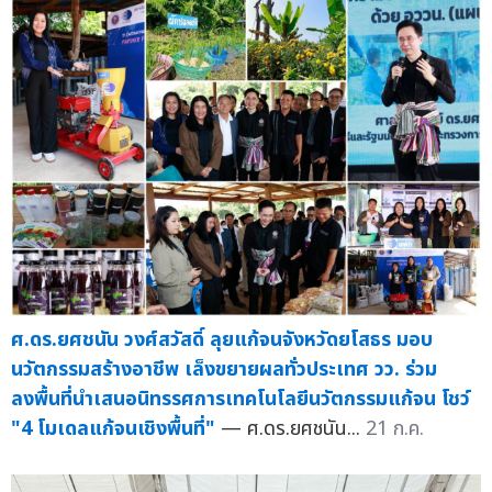
ศ.ดร.ยศชนัน วงศ์สวัสดิ์ ลุยแก้จนจังหวัดยโสธร มอบ
นวัตกรรมสร้างอาชีพ เล็งขยายผลทั่วประเทศ วว. ร่วม
ลงพื้นที่นำเสนอนิทรรศการเทคโนโลยีนวัตกรรมแก้จน โชว์
"4 โมเดลแก้จนเชิงพื้นที่"
— ศ.ดร.ยศชนัน...
21 ก.ค.