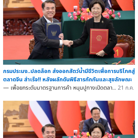
กรมประมง..ปลดล็อก ส่งออกสัตว์น้ำมีชีวิตเพื่อการบริโภคสู่
ตลาดจีน สำเร็จ!! หลังผลักดันพิธีสารกักกันและสุขลักษณะ
— เพื่อยกระดับมาตรฐานการค้า หนุนปูทางเปิดตลา...
21 ก.ค.