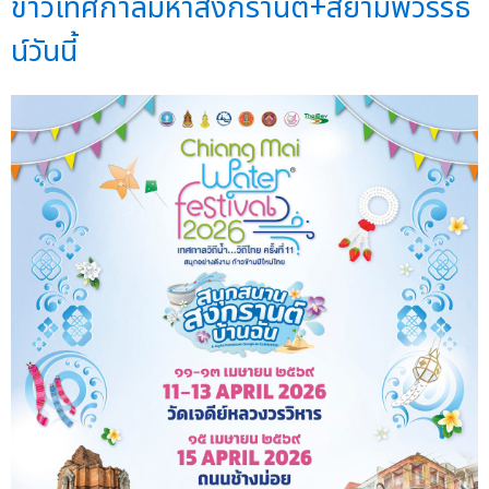
ข่าวเทศกาลมหาสงกรานต์+สยามพิวรรธ
น์วันนี้