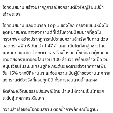
ไอคอนสยาม สร้างปรากฏการณ์สงกรานต์ยิ่งใหญ่ริมแม่น้ำ
เจ้าพระยา
ไอคอนสยาม แลนด์มาร์ก Top 3 ของโลก ครองแชมป์หนึ่งใน
จุดหมายปลายทางสงกรานต์ที่ได้รับความนิยมมากที่สุดใน
กรุงเทพฯ สร้างปรากฏการณ์ประสบความสำเร็จเกินคาด ด้วย
ยอดทราฟฟิก 6 วันกว่า 1.47 ล้านคน เติบโตทั้งกลุ่มชาวไทย
และนักท่องเที่ยวต่างชาติ และสร้างไวรัลบนโซเชียล มีผู้ชมคอน
เทนต์สงกรานต์ออนไลน์รวม 100 ล้านวิว พร้อมสร้างเม็ดเงิน
หมุนเวียนในระบบเศรษฐกิจ กระตุ้นยอดขายช่วงเทศกาลเพิ่ม
ขึ้น 15% จากปีที่ผ่านมา สะท้อนความเป็นผู้นำของงานเทศกาล
สงกรานต์ตัวจริงที่ครบทุกมิติ ทั้งการเล่นสาดน้ำและคง
อัตลักษณ์วัฒนธรรมประเพณีไทย นำเสน่ห์ความเป็นไทยยก
ระดับสู่เทศกาลระดับโลก
ความสำเร็จของไอคอนสยาม ตอกย้ำภาพลักษณ์ในฐานะ