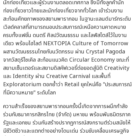
นักท่องเที่ยวและผู้ร่วมงานตลอดเทศกาล ซึ่งมีทั้งลูกค้านัก
ท่องเที่ยวชาวไทยและนักท่องเที่ยวจากทั่วโลก เข้าร่วมงาน
สะท้อนศักยภาพของสยามพารากอน ในฐานะแลนด์มาร์กระดับ
เวิลด์คลาสที่สามารถมอบประสบการณ์เหนือความคาดหมาย
ครบทั้งแฟชั่น ดนตรี ศิลปวัฒนธรรม และไลฟ์สไตล์ไว้ในงาน
เดียว พร้อมไฮไลต์ NEXTOPIA Culture of Tomorrow
ผสานวัฒนธรรมไทยกับนวัตกรรม ผ่าน Crystal Pagoda
จากวัสดุรีไซเคิล สะท้อนแนวคิด Circular Economy ขณะที่
สยามเซ็นเตอร์และสยามดิสคัฟเวอรี่ต่อยอดสู่มิติ Creativity
และ Identity ผ่าน Creative Carnival และพื้นที่
Exploratorium ตอกย้ำว่า Retail ยุคใหม่คือ "ประสบการณ์
ที่มีความหมาย" ระดับโลก
ความสำเร็จของสยามพารากอนครั้งนี้เกิดจากการผนึกกำลัง
ร่วมกับธนาคารกสิกรไทย (จำกัด) มหาชน พร้อมพันธมิตรภาค
รัฐและเอกชน ร่วมกันสร้างปรากฏการณ์สงกรานต์ร่วมสมัยให้
มีชีวิตชีวาและแตกต่างอย่างโดนเด่น ร่วมขับเคลื่อนเศรษฐกิจ