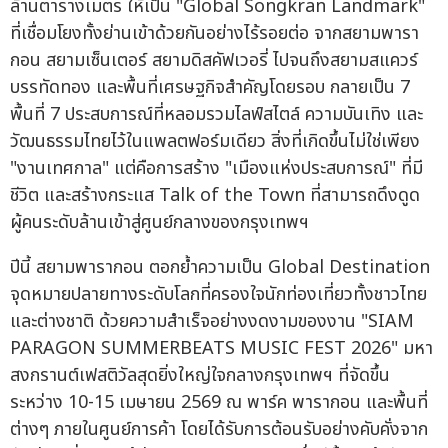
ล้านตารางเมตร ให้เป็น "Global Songkran Landmark"
ที่เชื่อมโยงทั้งย่านเข้าด้วยกันอย่างไร้รอยต่อ จากสยามพารา
กอน สยามเซ็นเตอร์ สยามดิสคัฟเวอรี่ ไปจนถึงสยามสแควร์
บรรทัดทอง และพื้นที่เศรษฐกิจสำคัญโดยรอบ กลายเป็น 7
พื้นที่ 7 ประสบการณ์ที่หลอมรวมไลฟ์สไตล์ ความบันเทิง และ
วัฒนธรรมไทยไว้ในแพลตฟอร์มเดียว สิ่งที่เกิดขึ้นไม่ใช่เพียง
"งานเทศกาล" แต่คือการสร้าง "เมืองแห่งประสบการณ์" ที่มี
ชีวิต และสร้างกระแส Talk of the Town ที่สามารถดึงดูด
ผู้คนระดับล้านเข้าสู่ศูนย์กลางของกรุงเทพฯ
ปีนี้ สยามพารากอน ตอกย้ำความเป็น Global Destination
จุดหมายปลายทางระดับโลกที่ครองใจนักท่องเที่ยวทั้งชาวไทย
และต่างชาติ ด้วยความสำเร็จอย่างงดงามของงาน "SIAM
PARAGON SUMMERBEATS MUSIC FEST 2026" มหา
สงกรานต์เฟสติวัลสุดยิ่งใหญ่ใจกลางกรุงเทพฯ ที่จัดขึ้น
ระหว่าง 10-15 เมษายน 2569 ณ พาร์ค พารากอน และพื้นที่
ต่างๆ ภายในศูนย์การค้า โดยได้รับการต้อนรับอย่างคับคั่งจาก