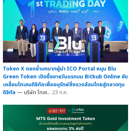
Token X ตอกย้ำบทบาทผู้นำ ICO Portal หนุน Blu
Green Token เปิดซื้อขายวันแรกบน Bitkub Online ขับ
เคลื่อนโทเคนดิจิทัลเพื่ออนุรักษ์สิ่งแวดล้อมไทยสู่ตลาดทุน
ดิจิทัล
— บริษัท โทเค...
23 ก.ค.