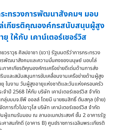
กระทรวงการพัฒนาสังคมฯ มอบ
ล่เกียรติคุณองค์กรสนับสนุนผู้สูง
ายุ ให้กับ เคาน์เตอร์เซอร์วิส
ายวราวุธ ศิลปอาชา (ขวา) รัฐมนตรีว่าการกระทรวง
ารพัฒนาสังคมและความมั่นคงของมนุษย์ มอบโล่
ระกาศเกียรติคุณองค์กรเครือข่ายดีเด่นด้านการส่ง
สริมและสนับสนุนการขับเคลื่อนงานเครือข่ายด้านผู้สูง
ายุ ในงาน วันผู้สูงอายุแห่งชาติและวันแห่งครอบครัว
ระจำปี 2568 ให้กับ บริษัท เคาน์เตอร์เซอร์วิส จำกัด
กลุ่มบมจ.ซีพี ออลล์ โดยมี นายธนสิทธิ์ ตันสกุล (ซ้าย)
้จัดการทั่วไปอาวุโส บริษัท เคาน์เตอร์เซอร์วิส จำกัด
ป็นผู้แทนรับมอบ ณ ลานอเนกประสงค์ ชั้น 2 อาคารรัฐ
ระศาสนภักดี (อาคาร B) ศูนย์ราชการเฉลิมพระเกียรติ