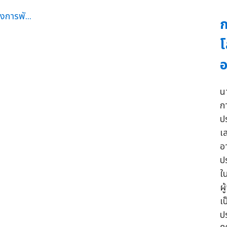
โ
อ
น
ก
ป
เ
อ
ป
ใน
ผู
เ
ป