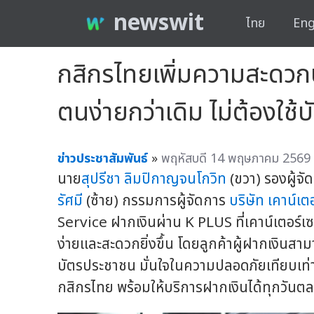
newswit
ไทย
Eng
กสิกรไทยเพิ่มความสะดวกบร
ตนง่ายกว่าเดิม ไม่ต้องใช
ข่าวประชาสัมพันธ์
»
พฤหัสบดี 14 พฤษภาคม 2569 
นาย
สุปรีชา ลิมปิกาญจนโกวิท
(ขวา) รองผู้จ
รัศมี
(ซ้าย) กรรมการผู้จัดการ
บริษัท เคาน์เตอ
Service ฝากเงินผ่าน K PLUS ที่เคาน์เตอร์เซอ
ง่ายและสะดวกยิ่งขึ้น โดยลูกค้าผู้ฝากเงินส
บัตรประชาชน มั่นใจในความปลอดภัยเทียบเท่าก
กสิกรไทย พร้อมให้บริการฝากเงินได้ทุกวันตล