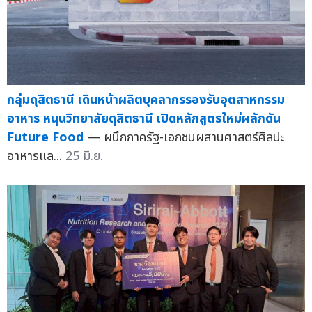
กลุ่มดุสิตธานี เดินหน้าผลิตบุคลากรรองรับอุตสาหกรรม
อาหาร หนุนวิทยาลัยดุสิตธานี เปิดหลักสูตรใหม่ผลักดัน
Future Food
— ผนึกภาครัฐ-เอกชนผสานศาสตร์ศิลปะ
อาหารแล...
25 มิ.ย.