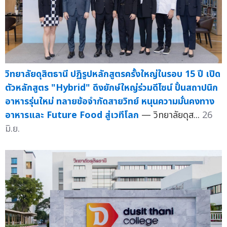
วิทยาลัยดุสิตธานี ปฏิรูปหลักสูตรครั้งใหญ่ในรอบ 15 ปี เปิด
ตัวหลักสูตร "Hybrid" ดึงยักษ์ใหญ่ร่วมดีไซน์ ปั้นสถาปนิก
อาหารรุ่นใหม่ ทลายข้อจำกัดสายวิทย์ หนุนความมั่นคงทาง
อาหารและ Future Food สู่เวทีโลก
— วิทยาลัยดุส...
26
มิ.ย.