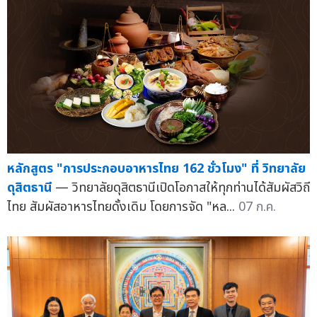
หลักสูตร "การประกอบอาหารไทย 162 ชั่วโมง" ที่ วิทยาลัย
ดุสิตธานี
— วิทยาลัยดุสิตธานีเปิดโอกาสให้ทุกท่านได้สัมผัสวิถี
ไทย สัมผัสอาหารไทยดั้งเดิม โดยการจัด "หล...
07 ก.ค.