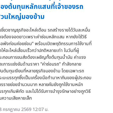
องต้นทุนหลักแสนที่เจ้าของรถ
่วนใหญ่มองข้าม
ู้เชี่ยวชาญธุรกิจอะไหล่เตือน รถสร้างรายได้วันละหมื่น
าจต้องจอดยาวเพราะค่าซ่อมหลักแสน หากยังใช้วิธี
รอพังก่อนค่อยซ่อม" พร้อมเปิดพฤติกรรมการใช้งานที่
ให้อะไหล่เสื่อมเร็วกว่าปกติหลายเท่า ในวันที่ผู้
ระกอบการขนส่งต้องเผชิญทั้งต้นทุนน้ำมัน ค่าแรง
ละการแข่งขันด้านราคา "ค่าซ่อมรถ" กำลังกลาย
ป็นต้นทุนเงียบที่หลายธุรกิจมองข้าม โดยเฉพาะรถ
ระบะบรรทุกซึ่งเป็นเครื่องมือทำมาหากินของผู้ประกอบ
ารรายย่อยจำนวนมาก หลายคันยังถูกใช้งานหนัก
รรทุกเกินพิกัด และไม่ได้รับการบำรุงรักษาอย่างถูกวิธี
นความเสียหายเล็ก
8 กรกฎาคม 2569 12:07 น.