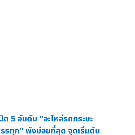
ปิด 5 อันดับ "อะไหล่รถกระบะ
รรทุก" พังบ่อยที่สุด จุดเริ่มต้น