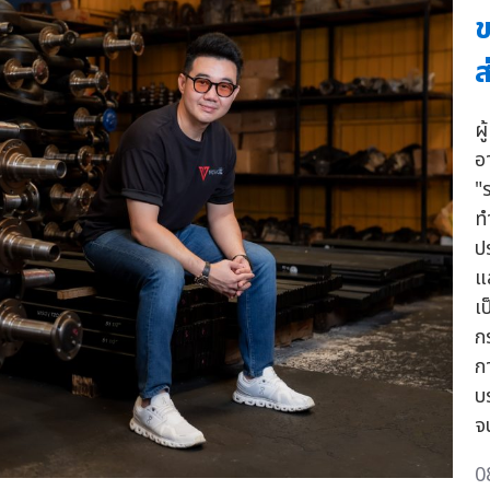
ข
ส
ผ
อ
"
ทำ
ป
แ
เ
ก
ก
บ
จ
0