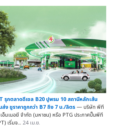
T รุกตลาดดีเซล B20 ปูพรม 10 สถานีหลักเส้น
นส่ง ชูราคาถูกกว่า B7 ถึง 7 บ./ลิตร
— บริษัท พีที
ี เอ็นเนอยี จำกัด (มหาชน) หรือ PTG ประกาศปั๊มพีที
T) เริ่มจ...
24 เม.ย.